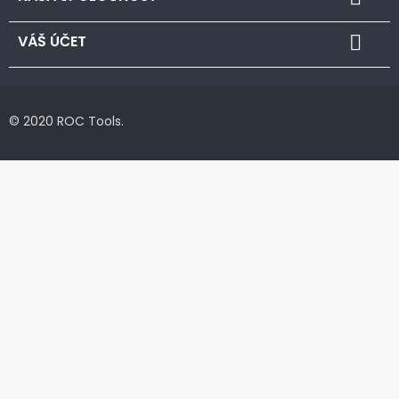
VÁŠ ÚČET

© 2020 ROC Tools.