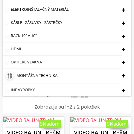
BALUNY)
ELEKTROINŠTALAČNÝ MATERIÁL
Úvodná Stránka
Kamerové Systémy
Video
KÁBLE - ZÁSUVKY - ZÁSTRČKY
Baluny
Prenos Videa A Audia + Zasielanie
Napájania Po Krútenej Dvojlinke (pasívne -
RACK 19" A 10"
Viackanálové Baluny)
HDMI
Prenos Videa A Audia + Zasielanie
Napájania Po Krútenej Dvojlinke
OPTICKÉ VLÁKNA
(pasívne - Viackanálové Baluny)
MONTÁŽNA TECHNIKA
INÉ VÝROBKY

Cena: vzostupne
Zobrazuje sa 1-2 z 2 položiek
VLOŽIŤ DO KOŠÍKA
VLOŽIŤ DO KOŠÍKA
Skladom
Skladom
VIDEO BALUN TR-4M
VIDEO BALUN TR-8M