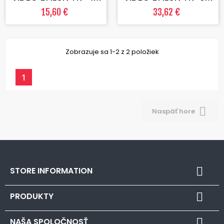
15,60 €
33,62 €
Zobrazuje sa 1-2 z 2 položiek
1

Naspäť hore
STORE INFORMATION

PRODUKTY

NAŠA SPOLOČNOSŤ
