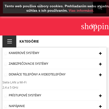
Tento web používa súbory cookies. Prehliadaním webu vyjadru
súhlas s ich používaním.
Viac informácii.
shoppin
(0)
KATEGÓRIE
KAMEROVÉ SYSTÉMY
PRENOS VIDEA A
ZABEZPEČOVACIE SYSTÉMY
AUDIA + ZASIELANIE
NAPÁJANIA PO
DOMÁCE TELEFÓNY A VIDEOTELEFÓNY
Siete LAN a Wi-Fi
KRÚTENEJ DVOJLINKE
2.4 a 5 GHz
(PASÍVNE -
PRÍSTUPOVÉ SYSTÉMY
VIACKANÁLOVÉ
NAPÁJANIE