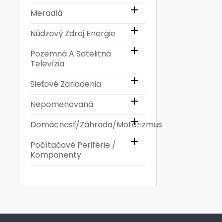

Meradlá

Núdzový Zdroj Energie

Pozemná A Satelitná
Televízia

Sieťové Zariadenia

Nepomenovaná

Domácnosť/Záhrada/Motorizmus

Počítačové Periférie /
Komponenty