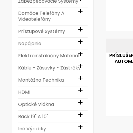
Zabezpečovacie Systémy

Domáce Telefóny A
Videotelefóny

Prístupové Systémy

Napájanie

PRÍSLUŠE
Elektroinštalačný Materiál
AUTOMA

Káble - Zásuvky - Zástrčky

Montážna Technika

HDMI

Optické Vlákna

Rack 19" A 10"

Iné Výrobky