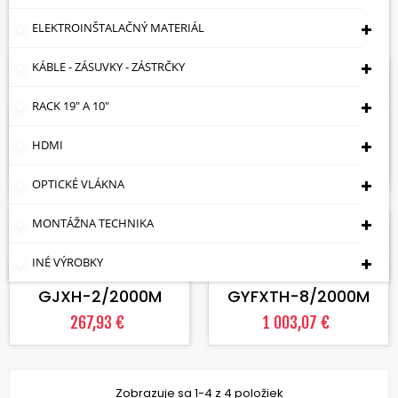
Zobrazuje sa 1-4 z 4 položiek
ELEKTROINŠTALAČNÝ MATERIÁL
KÁBLE - ZÁSUVKY - ZÁSTRČKY
Skladom
Skladom
VLOŽIŤ DO KOŠÍKA
VLOŽIŤ DO KOŠÍKA
RACK 19" A 10"
OPTICKÉ VLÁKNO ULT-
OPTICKÉ VLÁKNO ULT-
2SM-IN
FC.E-2SM
HDMI
0,16 €
0,36 €
OPTICKÉ VLÁKNA
MONTÁŽNA TECHNIKA
Skladom
Skladom
VLOŽIŤ DO KOŠÍKA
VLOŽIŤ DO KOŠÍKA
INÉ VÝROBKY
OPTICKÉ VLÁKNO
OPTICKÉ VLÁKNO
GJXH-2/2000M
GYFXTH-8/2000M
267,93 €
1 003,07 €
Zobrazuje sa 1-4 z 4 položiek