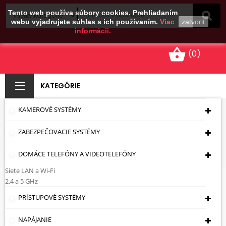
Tento web používa súbory cookies. Prehliadaním
webu vyjadrujete súhlas s ich používaním.
Viac
zatvoriť
informácii.
shopping_basket
(0)
KATEGÓRIE
KAMEROVÉ SYSTÉMY
OPTICKÉ KÁBLE
ZABEZPEČOVACIE SYSTÉMY
Úvodná Stránka
Optické Vlákna
Káble -
Vodiče
Optické Káble
DOMÁCE TELEFÓNY A VIDEOTELEFÓNY
Siete LAN a Wi-Fi
Optické Káble
2.4 a 5 GHz
PRÍSTUPOVÉ SYSTÉMY
Cena: vzostupne
NAPÁJANIE
