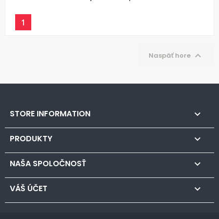
1

Naspäť hore
STORE INFORMATION

PRODUKTY

NAŠA SPOLOČNOSŤ

VÁŠ ÚČET
