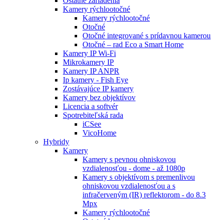
Ostatné zariadenia
Kamery rýchlootočné
Kamery rýchlootočné
Otočné
Otočné integrované s prídavnou kamerou
Otočné – rad Eco a Smart Home
Kamery IP Wi-Fi
Mikrokamery IP
Kamery IP ANPR
Ip kamery - Fish Eye
Zostávajúce IP kamery
Kamery bez objektívov
Licencia a softvér
Spotrebiteľská rada
iCSee
VicoHome
Hybridy
Kamery
Kamery s pevnou ohniskovou
vzdialenosťou - dome - až 1080p
Kamery s objektívom s premenlivou
ohniskovou vzdialenosťou a s
infračerveným (IR) reflektorom - do 8.3
Mpx
Kamery rýchlootočné