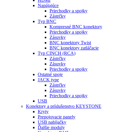
HDMI
Napájajúce
Priechodky a spojky
Zástrčky
Typ BNC
Kompresné BNC konektory
Priechodky a spojky
Zásuvky
BNC konektory Twist
BNC konektory zatláčacie
Typ CINCH (RCA)
Zástrčky
Zásuvky
Priechodky a spojky
Ostatné spoje
JACK type
Zástrčky
Zásuvky
Priechodky a spojky
USB
Konektory a príslušenstvo KEYSTONE
Kryty
Prepojovacie panely
USB nabíjačky
Ďalšie moduly