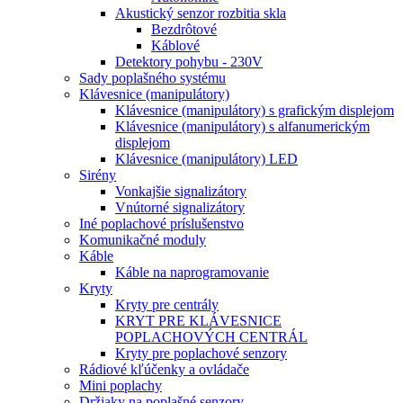
Akustický senzor rozbitia skla
Bezdrôtové
Káblové
Detektory pohybu - 230V
Sady poplašného systému
Klávesnice (manipulátory)
Klávesnice (manipulátory) s grafickým displejom
Klávesnice (manipulátory) s alfanumerickým
displejom
Klávesnice (manipulátory) LED
Sirény
Vonkajšie signalizátory
Vnútorné signalizátory
Iné poplachové príslušenstvo
Komunikačné moduly
Káble
Káble na naprogramovanie
Kryty
Kryty pre centrály
KRYT PRE KLÁVESNICE
POPLACHOVÝCH CENTRÁL
Kryty pre poplachové senzory
Rádiové kľúčenky a ovládače
Mini poplachy
Držiaky na poplašné senzory