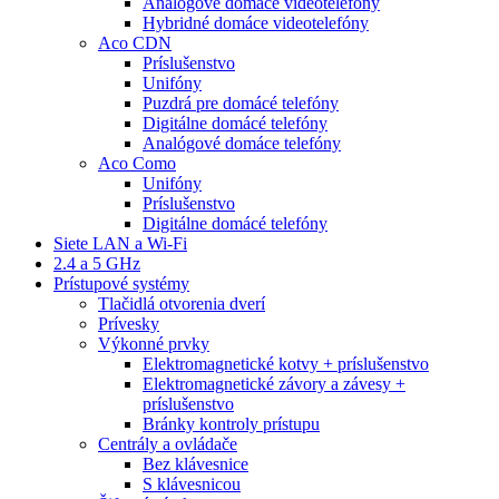
Analógové domáce videotelefóny
Hybridné domáce videotelefóny
Aco CDN
Príslušenstvo
Unifóny
Puzdrá pre domácé telefóny
Digitálne domácé telefóny
Analógové domáce telefóny
Aco Como
Unifóny
Príslušenstvo
Digitálne domácé telefóny
Siete LAN a Wi-Fi
2.4 a 5 GHz
Prístupové systémy
Tlačidlá otvorenia dverí
Prívesky
Výkonné prvky
Elektromagnetické kotvy + príslušenstvo
Elektromagnetické závory a závesy +
príslušenstvo
Bránky kontroly prístupu
Centrály a ovládače
Bez klávesnice
S klávesnicou