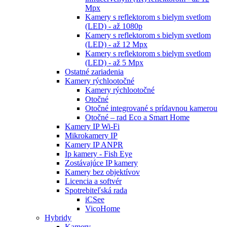
Mpx
Kamery s reflektorom s bielym svetlom
(LED) - až 1080p
Kamery s reflektorom s bielym svetlom
(LED) - až 12 Mpx
Kamery s reflektorom s bielym svetlom
(LED) - až 5 Mpx
Ostatné zariadenia
Kamery rýchlootočné
Kamery rýchlootočné
Otočné
Otočné integrované s prídavnou kamerou
Otočné – rad Eco a Smart Home
Kamery IP Wi-Fi
Mikrokamery IP
Kamery IP ANPR
Ip kamery - Fish Eye
Zostávajúce IP kamery
Kamery bez objektívov
Licencia a softvér
Spotrebiteľská rada
iCSee
VicoHome
Hybridy
Kamery