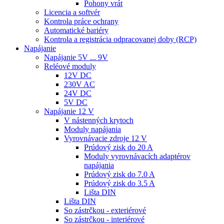
Pohony vrát
Licencia a softvér
Kontrola práce ochrany
Automatické bariéry
Kontrola a registrácia odpracovanej doby (RCP)
Napájanie
Napájanie 5V ... 9V
Reléové moduly
12V DC
230V AC
24V DC
5V DC
Napájanie 12 V
V nástenných krytoch
Moduly napájania
Vyrovnávacie zdroje 12 V
Prúdový zisk do 20 A
Moduly vyrovnávacích adaptérov
napájania
Prúdový zisk do 7.0 A
Prúdový zisk do 3.5 A
Lišta DIN
Lišta DIN
So zástrčkou - exteriérové
So zástrčkou - interiérové