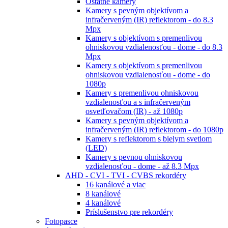
Ostatné kamery
Kamery s pevným objektívom a
infračerveným (IR) reflektorom - do 8.3
Mpx
Kamery s objektívom s premenlivou
ohniskovou vzdialenosťou - dome - do 8.3
Mpx
Kamery s objektívom s premenlivou
ohniskovou vzdialenosťou - dome - do
1080p
Kamery s premenlivou ohniskovou
vzdialenosťou a s infračerveným
osvetľovačom (IR) - až 1080p
Kamery s pevným objektívom a
infračerveným (IR) reflektorom - do 1080p
Kamery s reflektorom s bielym svetlom
(LED)
Kamery s pevnou ohniskovou
vzdialenosťou - dome - až 8.3 Mpx
AHD - CVI - TVI - CVBS rekordéry
16 kanálové a viac
8 kanálové
4 kanálové
Príslušenstvo pre rekordéry
Fotopasce