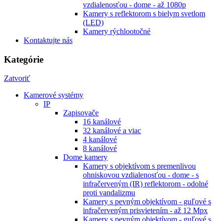
vzdialenosťou - dome - až 1080p
Kamery s reflektorom s bielym svetlom
(LED)
Kamery rýchlootočné
Kontaktujte nás
Kategórie
Zatvoriť
Kamerové systémy
IP
Zapisovače
16 kanálové
32 kanálové a viac
4 kanálové
8 kanálové
Dome kamery
Kamery s objektívom s premenlivou
ohniskovou vzdialenosťou - dome - s
infračerveným (IR) reflektorom - odolné
proti vandalizmu
Kamery s pevným objektívom - guľové s
infračerveným prisvietením - až 12 Mpx
Kamery s pevným objektívom - guľové s