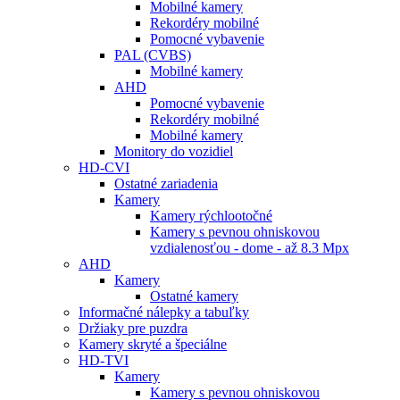
Mobilné kamery
Rekordéry mobilné
Pomocné vybavenie
PAL (CVBS)
Mobilné kamery
AHD
Pomocné vybavenie
Rekordéry mobilné
Mobilné kamery
Monitory do vozidiel
HD-CVI
Ostatné zariadenia
Kamery
Kamery rýchlootočné
Kamery s pevnou ohniskovou
vzdialenosťou - dome - až 8.3 Mpx
AHD
Kamery
Ostatné kamery
Informačné nálepky a tabuľky
Držiaky pre puzdra
Kamery skryté a špeciálne
HD-TVI
Kamery
Kamery s pevnou ohniskovou