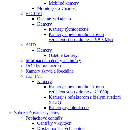
Mobilné kamery
Monitory do vozidiel
HD-CVI
Ostatné zariadenia
Kamery
Kamery rýchlootočné
Kamery s pevnou ohniskovou
vzdialenosťou - dome - až 8.3 Mpx
AHD
Kamery
Ostatné kamery
Informačné nálepky a tabuľky
Držiaky pre puzdra
Kamery skryté a špeciálne
HD-TVI
Kamery
Kamery s pevnou ohniskovou
vzdialenosťou - dome - až 1080p
Kamery s reflektorom s bielym svetlom
(LED)
Kamery rýchlootočné
Zabezpečovacie systémy
Poplachové centrály
Centrály v krytoch
Dosky poplašných centrál