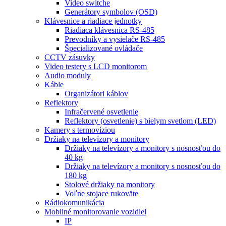
Video switche
Generátory symbolov (OSD)
Klávesnice a riadiace jednotky
Riadiaca klávesnica RS-485
Prevodníky a vysielače RS-485
Špecializované ovládače
CCTV zásuvky
Video testery s LCD monitorom
Audio moduly
Káble
Organizátori káblov
Reflektory
Infračervené osvetlenie
Reflektory (osvetlenie) s bielym svetlom (LED)
Kamery s termovíziou
Držiaky na televízory a monitory
Držiaky na televízory a monitory s nosnosťou do
40 kg
Držiaky na televízory a monitory s nosnosťou do
180 kg
Stolové držiaky na monitory
Voľne stojace rukoväte
Rádiokomunikácia
Mobilné monitorovanie vozidiel
IP