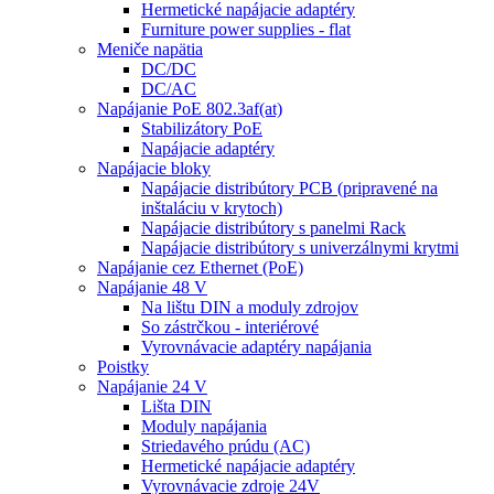
Hermetické napájacie adaptéry
Furniture power supplies - flat
Meniče napätia
DC/DC
DC/AC
Napájanie PoE 802.3af(at)
Stabilizátory PoE
Napájacie adaptéry
Napájacie bloky
Napájacie distribútory PCB (pripravené na
inštaláciu v krytoch)
Napájacie distribútory s panelmi Rack
Napájacie distribútory s univerzálnymi krytmi
Napájanie cez Ethernet (PoE)
Napájanie 48 V
Na lištu DIN a moduly zdrojov
So zástrčkou - interiérové
Vyrovnávacie adaptéry napájania
Poistky
Napájanie 24 V
Lišta DIN
Moduly napájania
Striedavého prúdu (AC)
Hermetické napájacie adaptéry
Vyrovnávacie zdroje 24V