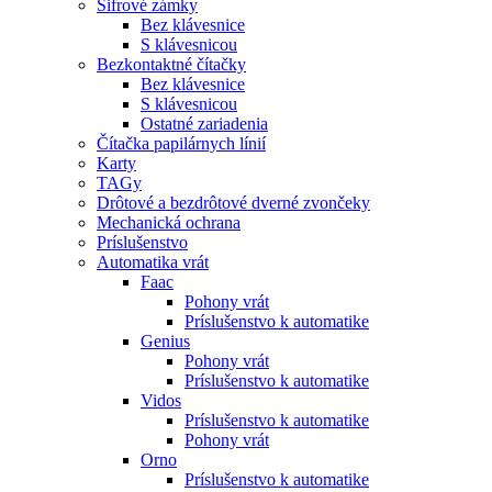
Šifrové zámky
Bez klávesnice
S klávesnicou
Bezkontaktné čítačky
Bez klávesnice
S klávesnicou
Ostatné zariadenia
Čítačka papilárnych línií
Karty
TAGy
Drôtové a bezdrôtové dverné zvončeky
Mechanická ochrana
Príslušenstvo
Automatika vrát
Faac
Pohony vrát
Príslušenstvo k automatike
Genius
Pohony vrát
Príslušenstvo k automatike
Vidos
Príslušenstvo k automatike
Pohony vrát
Orno
Príslušenstvo k automatike