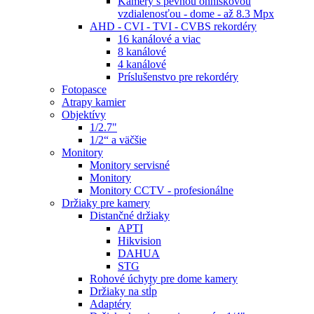
Kamery s pevnou ohniskovou
vzdialenosťou - dome - až 8.3 Mpx
AHD - CVI - TVI - CVBS rekordéry
16 kanálové a viac
8 kanálové
4 kanálové
Príslušenstvo pre rekordéry
Fotopasce
Atrapy kamier
Objektívy
1/2.7"
1/2“ a väčšie
Monitory
Monitory servisné
Monitory
Monitory CCTV - profesionálne
Držiaky pre kamery
Distančné držiaky
APTI
Hikvision
DAHUA
STG
Rohové úchyty pre dome kamery
Držiaky na stĺp
Adaptéry