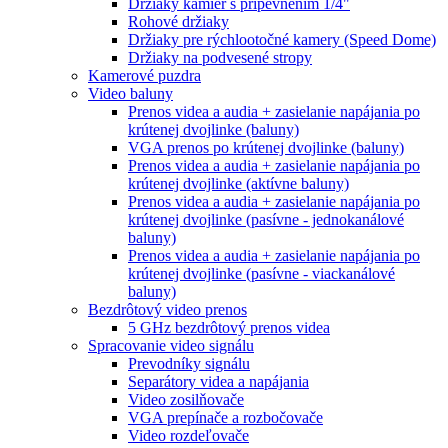
Držiaky kamier s pripevnením 1/4"
Rohové držiaky
Držiaky pre rýchlootočné kamery (Speed Dome)
Držiaky na podvesené stropy
Kamerové puzdra
Video baluny
Prenos videa a audia + zasielanie napájania po
krútenej dvojlinke (baluny)
VGA prenos po krútenej dvojlinke (baluny)
Prenos videa a audia + zasielanie napájania po
krútenej dvojlinke (aktívne baluny)
Prenos videa a audia + zasielanie napájania po
krútenej dvojlinke (pasívne - jednokanálové
baluny)
Prenos videa a audia + zasielanie napájania po
krútenej dvojlinke (pasívne - viackanálové
baluny)
Bezdrôtový video prenos
5 GHz bezdrôtový prenos videa
Spracovanie video signálu
Prevodníky signálu
Separátory videa a napájania
Video zosilňovače
VGA prepínače a rozbočovače
Video rozdeľovače