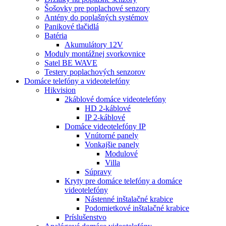
Šošovky pre poplachové senzory
Antény do poplašných systémov
Panikové tlačidlá
Batéria
Akumulátory 12V
Moduly montážnej svorkovnice
Satel BE WAVE
Testery poplachových senzorov
Domáce telefóny a videotelefóny
Hikvision
2káblové domáce videotelefóny
HD 2-káblové
IP 2-káblové
Domáce videotelefóny IP
Vnútorné panely
Vonkajšie panely
Modulové
Villa
Súpravy
Kryty pre domáce telefóny a domáce
videotelefóny
Nástenné inštalačné krabice
Podomietkové inštalačné krabice
Príslušenstvo