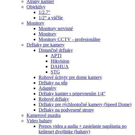
Atrapy kamier
Objektívy
1/2.7"
1/2“ a väčšie
Monitory
Monitory servisné
Monitory
Monitory CCTV - profesionálne
Držiaky pre kamery
Distančné držiaky
APTI
Hikvision
DAHUA
STG
Rohové úchyty pre dome kamery
Držiaky na stĺp
Adaptéry
Držiaky kamier s pripevnením 1/4"
Rohové držiaky
Držiaky pre rýchlootočné kamery (Speed Dome)
Držiaky na podvesené stropy
Kamerové puzdra
Video baluny
Prenos videa a audia + zasielanie napájania po
krútenej dvojlinke (baluny)