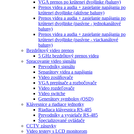
VGA prenos po krútenej dvojlinke (baluny)
Prenos videa a audia + zasielanie napájania po
krútenej dvojlinke (aktívne baluny)
Prenos videa a audia + zasielanie napájania po
krútenej dvojlinke (pasívne - jednokanálové
baluny)
Prenos videa a audia + zasielanie napájania po
krútenej dvojlinke (pasívne - viackanálové
baluny)
Bezdrôtový video prenos
5 GHz bezdrôtový prenos videa
Spracovanie video signálu
Prevodníky signálu
Separátory videa a napájania
Video zosilňovače
VGA prepínače a rozbočovače
Video rozdeľovače
Video switche
Generátory symbolov (OSD)
Klávesnice a riadiace jednotky
Riadiaca klávesnica RS-485
Prevodníky a vysielače RS-485
Špecializované ovládače
CCTV zásuvky
Video testery s LCD monitorom