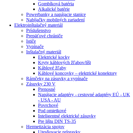
Gombíková batéria
Alkalické batérie
Powerbanky a napájacie stanice
Nabíjačky mobilných zariadení
Elektroinštalačný materiál
Príslušenstvo
Prepäťové chrániče
Ističe
Vypínače
Inštalačný materiál
Elektrické kocky
Kryty káblových žľabov/líšt
Káblové žľaby
Káblové koncovky – elektrické konektory
Rámčeky na zásuvky a vypínače
Zásuvky 230 V
Prenosné
Napájacie adaptéry - cestovné adaptéry EÚ - UK
- USA - AU
Povrchové
Pod omietkové
Inteligentné elektrické zásuvky
Pre lištu DIN TS-35
Hermetizácia spojov
Utesňovacie prípravky