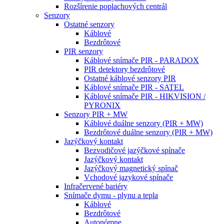
Rozšírenie poplachových centrál
Senzory
Ostatné senzory
Káblové
Bezdrôtové
PIR senzory
Káblové snímače PIR - PARADOX
PIR detektory bezdrôtové
Ostatné káblové senzory PIR
Káblové snímače PIR - SATEL
Káblové snímače PIR - HIKVISION /
PYRONIX
Senzory PIR + MW
Káblové duálne senzory (PIR + MW)
Bezdrôtové duálne senzory (PIR + MW)
Jazýčkový kontakt
Bezvodičové jazýčkové spínače
Jazýčkový kontakt
Jazýčkový magnetický spínač
Vchodové jazykové spínače
Infračervené bariéry
Snímače dymu - plynu a tepla
Káblové
Bezdrôtové
Autonómne