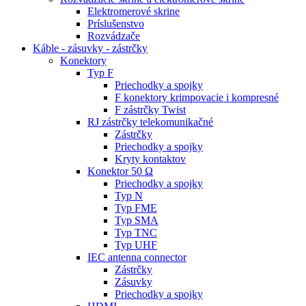
Elektromerové skrine
Príslušenstvo
Rozvádzače
Káble - zásuvky - zástrčky
Konektory
Typ F
Priechodky a spojky
F konektory krimpovacie i kompresné
F zástrčky Twist
RJ zástrčky telekomunikačné
Zástrčky
Priechodky a spojky
Kryty kontaktov
Konektor 50 Ω
Priechodky a spojky
Typ N
Typ FME
Typ SMA
Typ TNC
Typ UHF
IEC antenna connector
Zástrčky
Zásuvky
Priechodky a spojky