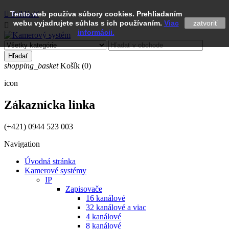

Tento web používa súbory cookies. Prehliadaním
Prihlásiť
webu vyjadrujete súhlas s ich používaním.
Viac
zatvoriť

informácii.
Hľadať
shopping_basket
Košík
(0)
icon
Zákaznícka linka
(+421) 0944 523 003
Navigation
Úvodná stránka
Kamerové systémy
IP
Zapisovače
16 kanálové
32 kanálové a viac
4 kanálové
8 kanálové