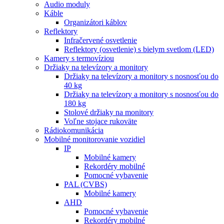
Audio moduly
Káble
Organizátori káblov
Reflektory
Infračervené osvetlenie
Reflektory (osvetlenie) s bielym svetlom (LED)
Kamery s termovíziou
Držiaky na televízory a monitory
Držiaky na televízory a monitory s nosnosťou do
40 kg
Držiaky na televízory a monitory s nosnosťou do
180 kg
Stolové držiaky na monitory
Voľne stojace rukoväte
Rádiokomunikácia
Mobilné monitorovanie vozidiel
IP
Mobilné kamery
Rekordéry mobilné
Pomocné vybavenie
PAL (CVBS)
Mobilné kamery
AHD
Pomocné vybavenie
Rekordéry mobilné