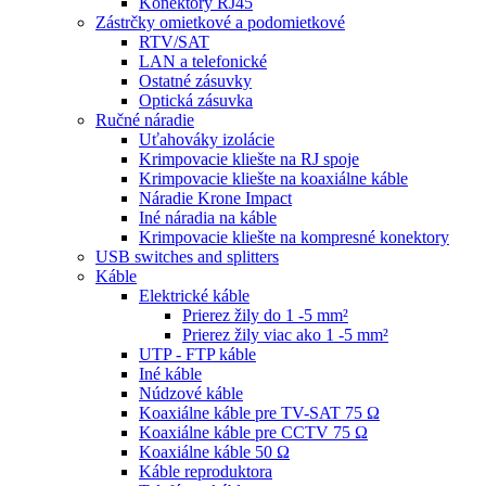
Konektory RJ45
Zástrčky omietkové a podomietkové
RTV/SAT
LAN a telefonické
Ostatné zásuvky
Optická zásuvka
Ručné náradie
Uťahováky izolácie
Krimpovacie kliešte na RJ spoje
Krimpovacie kliešte na koaxiálne káble
Náradie Krone Impact
Iné náradia na káble
Krimpovacie kliešte na kompresné konektory
USB switches and splitters
Káble
Elektrické káble
Prierez žily do 1 -5 mm²
Prierez žily viac ako 1 -5 mm²
UTP - FTP káble
Iné káble
Núdzové káble
Koaxiálne káble pre TV-SAT 75 Ω
Koaxiálne káble pre CCTV 75 Ω
Koaxiálne káble 50 Ω
Káble reproduktora