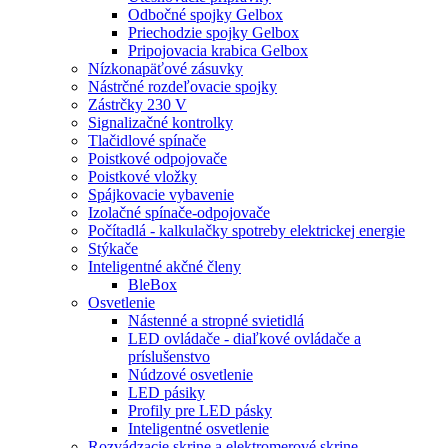
Odbočné spojky Gelbox
Priechodzie spojky Gelbox
Pripojovacia krabica Gelbox
Nízkonapäťové zásuvky
Nástrčné rozdeľovacie spojky
Zástrčky 230 V
Signalizačné kontrolky
Tlačidlové spínače
Poistkové odpojovače
Poistkové vložky
Spájkovacie vybavenie
Izolačné spínače-odpojovače
Počítadlá - kalkulačky spotreby elektrickej energie
Stýkače
Inteligentné akčné členy
BleBox
Osvetlenie
Nástenné a stropné svietidlá
LED ovládače - diaľkové ovládače a
príslušenstvo
Núdzové osvetlenie
LED pásiky
Profily pre LED pásky
Inteligentné osvetlenie
Rozvádzacie skrine a elektromerové skrine