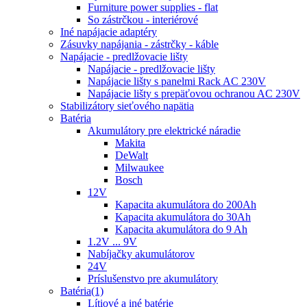
Furniture power supplies - flat
So zástrčkou - interiérové
Iné napájacie adaptéry
Zásuvky napájania - zástrčky - káble
Napájacie - predlžovacie lišty
Napájacie - predlžovacie lišty
Napájacie lišty s panelmi Rack AC 230V
Napájacie lišty s prepäťovou ochranou AC 230V
Stabilizátory sieťového napätia
Batéria
Akumulátory pre elektrické náradie
Makita
DeWalt
Milwaukee
Bosch
12V
Kapacita akumulátora do 200Ah
Kapacita akumulátora do 30Ah
Kapacita akumulátora do 9 Ah
1.2V ... 9V
Nabíjačky akumulátorov
24V
Príslušenstvo pre akumulátory
Batéria(1)
Lítiové a iné batérie