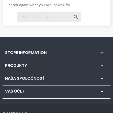
Search again what you are looking for

STORE INFORMATION

PRODUKTY

NAŠA SPOLOČNOSŤ

VÁŠ ÚČET
