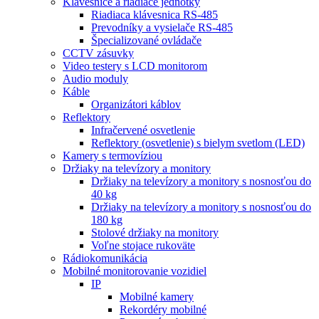
Klávesnice a riadiace jednotky
Riadiaca klávesnica RS-485
Prevodníky a vysielače RS-485
Špecializované ovládače
CCTV zásuvky
Video testery s LCD monitorom
Audio moduly
Káble
Organizátori káblov
Reflektory
Infračervené osvetlenie
Reflektory (osvetlenie) s bielym svetlom (LED)
Kamery s termovíziou
Držiaky na televízory a monitory
Držiaky na televízory a monitory s nosnosťou do
40 kg
Držiaky na televízory a monitory s nosnosťou do
180 kg
Stolové držiaky na monitory
Voľne stojace rukoväte
Rádiokomunikácia
Mobilné monitorovanie vozidiel
IP
Mobilné kamery
Rekordéry mobilné