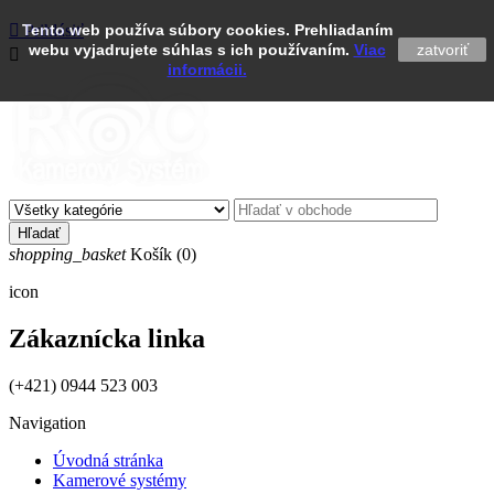

Tento web používa súbory cookies. Prehliadaním
Prihlásiť
webu vyjadrujete súhlas s ich používaním.
Viac
zatvoriť

informácii.
Hľadať
shopping_basket
Košík
(0)
icon
Zákaznícka linka
(+421) 0944 523 003
Navigation
Úvodná stránka
Kamerové systémy