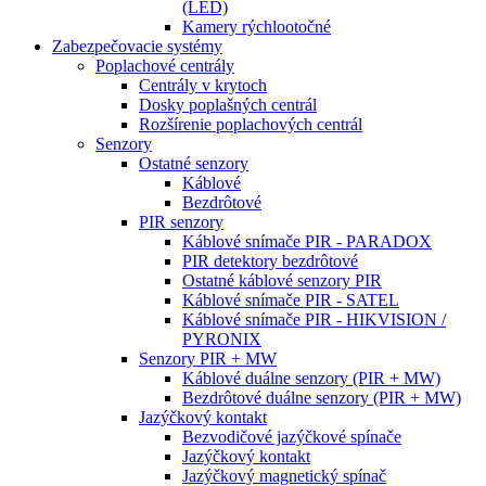
(LED)
Kamery rýchlootočné
Zabezpečovacie systémy
Poplachové centrály
Centrály v krytoch
Dosky poplašných centrál
Rozšírenie poplachových centrál
Senzory
Ostatné senzory
Káblové
Bezdrôtové
PIR senzory
Káblové snímače PIR - PARADOX
PIR detektory bezdrôtové
Ostatné káblové senzory PIR
Káblové snímače PIR - SATEL
Káblové snímače PIR - HIKVISION /
PYRONIX
Senzory PIR + MW
Káblové duálne senzory (PIR + MW)
Bezdrôtové duálne senzory (PIR + MW)
Jazýčkový kontakt
Bezvodičové jazýčkové spínače
Jazýčkový kontakt
Jazýčkový magnetický spínač