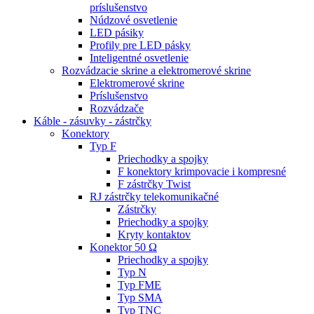
príslušenstvo
Núdzové osvetlenie
LED pásiky
Profily pre LED pásky
Inteligentné osvetlenie
Rozvádzacie skrine a elektromerové skrine
Elektromerové skrine
Príslušenstvo
Rozvádzače
Káble - zásuvky - zástrčky
Konektory
Typ F
Priechodky a spojky
F konektory krimpovacie i kompresné
F zástrčky Twist
RJ zástrčky telekomunikačné
Zástrčky
Priechodky a spojky
Kryty kontaktov
Konektor 50 Ω
Priechodky a spojky
Typ N
Typ FME
Typ SMA
Typ TNC