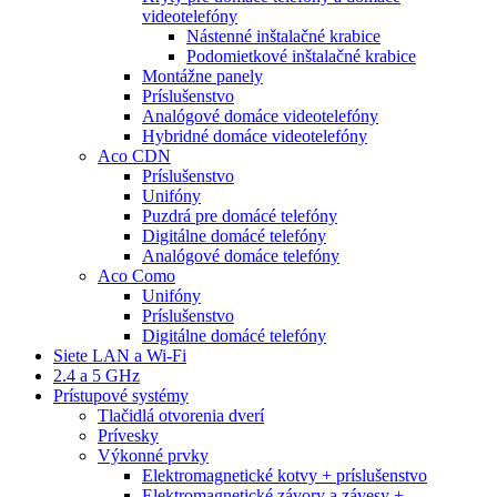
videotelefóny
Nástenné inštalačné krabice
Podomietkové inštalačné krabice
Montážne panely
Príslušenstvo
Analógové domáce videotelefóny
Hybridné domáce videotelefóny
Aco CDN
Príslušenstvo
Unifóny
Puzdrá pre domácé telefóny
Digitálne domácé telefóny
Analógové domáce telefóny
Aco Como
Unifóny
Príslušenstvo
Digitálne domácé telefóny
Siete LAN a Wi-Fi
2.4 a 5 GHz
Prístupové systémy
Tlačidlá otvorenia dverí
Prívesky
Výkonné prvky
Elektromagnetické kotvy + príslušenstvo
Elektromagnetické závory a závesy +