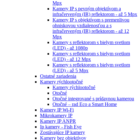
Mpx
Kamery IP s pevným objektívom a
infračerveným (IR) reflektorom - až 5 Mpx
Kamery IP s objektívom s premenlivou
ohniskovou vzdialenosťou a s
infračerveným (IR) reflektorom - až 12
Mpx
Kamery s reflektorom s bielym svetlom
(LED) - až 1080p
Kamery s reflektorom s bielym svetlom
(LED) - až 12 Mpx
Kamery s reflektorom s bielym svetlom
(LED) - až 5 Mpx
Ostatné zariadenia
Kamery rýchlootočné
Kamery rýchlootočné
Otočné
Otočné integrované s prídavnou kamerou
Otočné – rad Eco a Smart Home
Kamery IP Wi-Fi
Mikrokamery IP
Kamery IP ANPR
Ip kamery - Fish Eye
Zostávajúce IP kamery
Kamery bez objektívov