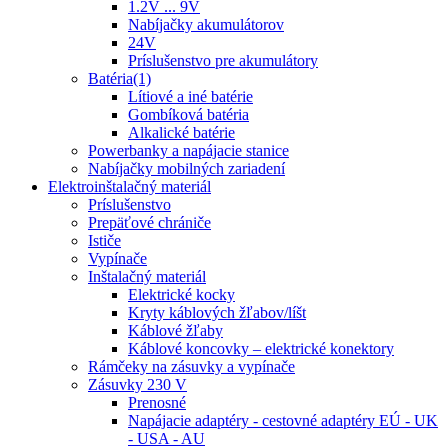
1.2V ... 9V
Nabíjačky akumulátorov
24V
Príslušenstvo pre akumulátory
Batéria(1)
Lítiové a iné batérie
Gombíková batéria
Alkalické batérie
Powerbanky a napájacie stanice
Nabíjačky mobilných zariadení
Elektroinštalačný materiál
Príslušenstvo
Prepäťové chrániče
Ističe
Vypínače
Inštalačný materiál
Elektrické kocky
Kryty káblových žľabov/líšt
Káblové žľaby
Káblové koncovky – elektrické konektory
Rámčeky na zásuvky a vypínače
Zásuvky 230 V
Prenosné
Napájacie adaptéry - cestovné adaptéry EÚ - UK
- USA - AU