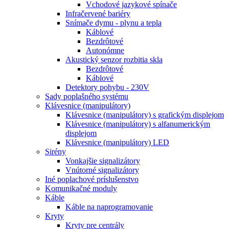
Vchodové jazykové spínače
Infračervené bariéry
Snímače dymu - plynu a tepla
Káblové
Bezdrôtové
Autonómne
Akustický senzor rozbitia skla
Bezdrôtové
Káblové
Detektory pohybu - 230V
Sady poplašného systému
Klávesnice (manipulátory)
Klávesnice (manipulátory) s grafickým displejom
Klávesnice (manipulátory) s alfanumerickým
displejom
Klávesnice (manipulátory) LED
Sirény
Vonkajšie signalizátory
Vnútorné signalizátory
Iné poplachové príslušenstvo
Komunikačné moduly
Káble
Káble na naprogramovanie
Kryty
Kryty pre centrály