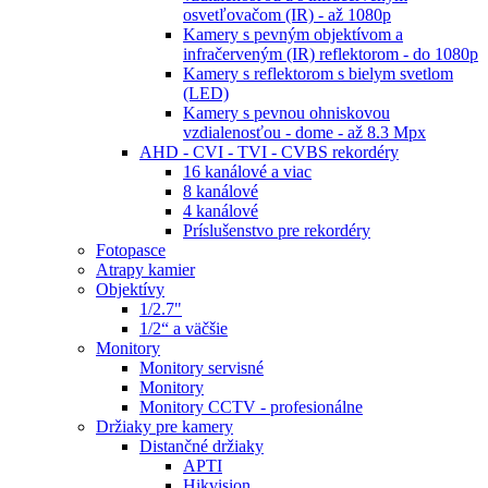
osvetľovačom (IR) - až 1080p
Kamery s pevným objektívom a
infračerveným (IR) reflektorom - do 1080p
Kamery s reflektorom s bielym svetlom
(LED)
Kamery s pevnou ohniskovou
vzdialenosťou - dome - až 8.3 Mpx
AHD - CVI - TVI - CVBS rekordéry
16 kanálové a viac
8 kanálové
4 kanálové
Príslušenstvo pre rekordéry
Fotopasce
Atrapy kamier
Objektívy
1/2.7"
1/2“ a väčšie
Monitory
Monitory servisné
Monitory
Monitory CCTV - profesionálne
Držiaky pre kamery
Distančné držiaky
APTI
Hikvision