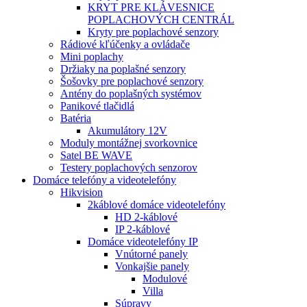
KRYT PRE KLÁVESNICE
POPLACHOVÝCH CENTRÁL
Kryty pre poplachové senzory
Rádiové kľúčenky a ovládače
Mini poplachy
Držiaky na poplašné senzory
Šošovky pre poplachové senzory
Antény do poplašných systémov
Panikové tlačidlá
Batéria
Akumulátory 12V
Moduly montážnej svorkovnice
Satel BE WAVE
Testery poplachových senzorov
Domáce telefóny a videotelefóny
Hikvision
2káblové domáce videotelefóny
HD 2-káblové
IP 2-káblové
Domáce videotelefóny IP
Vnútorné panely
Vonkajšie panely
Modulové
Villa
Súpravy