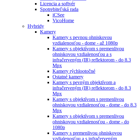
Licencia a softvér
Spotrebiteľská rada
iCSee
VicoHome
Hybridy
Kamery
Kamery s pevnou ohniskovou
vzdialenosťou - dome - až 1080p
Kamery s objektívom s premenlivou
ohniskovou vzdialenosťou a s
infračerveným (IR) reflektorom - do 8.3
Mpx
Kamery rýchlootočné
Ostatné kamery
Kamery s pevným objektívom a
infračerveným (IR) reflektorom - do 8.3
Mpx
Kamery s objektívom s premenlivou
ohniskovou vzdialenosťou - dome - do 8.3
Mpx
Kamery s objektívom s premenlivou
ohniskovou vzdialenosťou - dome - do
1080p
Kamery s premenlivou ohniskovou
vzdialenosťou a s infračerveným