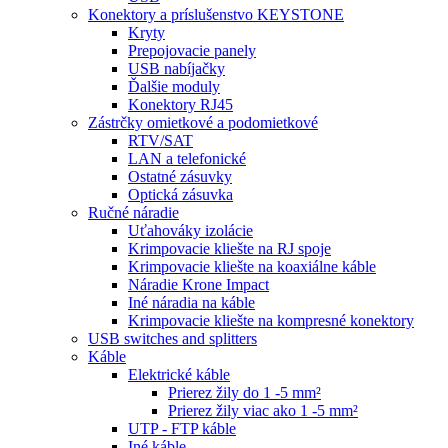
Konektory a príslušenstvo KEYSTONE
Kryty
Prepojovacie panely
USB nabíjačky
Ďalšie moduly
Konektory RJ45
Zástrčky omietkové a podomietkové
RTV/SAT
LAN a telefonické
Ostatné zásuvky
Optická zásuvka
Ručné náradie
Uťahováky izolácie
Krimpovacie kliešte na RJ spoje
Krimpovacie kliešte na koaxiálne káble
Náradie Krone Impact
Iné náradia na káble
Krimpovacie kliešte na kompresné konektory
USB switches and splitters
Káble
Elektrické káble
Prierez žily do 1 -5 mm²
Prierez žily viac ako 1 -5 mm²
UTP - FTP káble
Iné káble