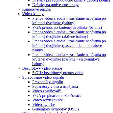
Držiaky pre rýchlootočné kamery (Speed Dome)
Držiaky na podvesené stropy
Kamerové puzdra
Video baluny
Prenos videa a audia + zasielanie napájania po
krútenej dvojlinke (baluny)
VGA prenos po krútenej dvojlinke (baluny)
Prenos videa a audia + zasielanie napájania po
krútenej dvojlinke (aktívne baluny)
Prenos videa a audia + zasielanie napájania po
krútenej dvojlinke (pasívne - jednokanálové
baluny)
Prenos videa a audia + zasielanie napájania po
krútenej dvojlinke (pasívne - viackanálové
baluny)
Bezdrôtový video prenos
5 GHz bezdrôtový prenos videa
Spracovanie video signálu
Prevodníky signálu
Separátory videa a napájania
Video zosilňovače
VGA prepínače a rozbočovače
Video rozdeľovače
Video switche
Generátory symbolov (OSD)