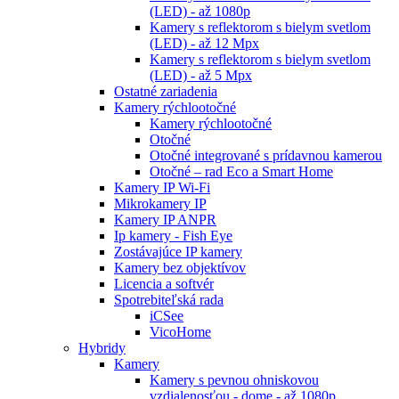
(LED) - až 1080p
Kamery s reflektorom s bielym svetlom
(LED) - až 12 Mpx
Kamery s reflektorom s bielym svetlom
(LED) - až 5 Mpx
Ostatné zariadenia
Kamery rýchlootočné
Kamery rýchlootočné
Otočné
Otočné integrované s prídavnou kamerou
Otočné – rad Eco a Smart Home
Kamery IP Wi-Fi
Mikrokamery IP
Kamery IP ANPR
Ip kamery - Fish Eye
Zostávajúce IP kamery
Kamery bez objektívov
Licencia a softvér
Spotrebiteľská rada
iCSee
VicoHome
Hybridy
Kamery
Kamery s pevnou ohniskovou
vzdialenosťou - dome - až 1080p