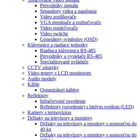
Prevodníky signálu
Separátory videa a napájania
Video zosilňovače
VGA prepínače a rozbočovače
Video rozdeľovače
Video switche
Generátory symbolov (OSD)
Klávesnice a riadiace jednotky
Riadiaca klávesnica RS-485
Prevodníky a vysielače RS-485
Špecializované ovládače
CCTV zásuvky
Video testery s LCD monitorom
Audio moduly
Káble
Organizátori káblov
Reflektory
Infračervené osvetlenie
Reflektory (osvetlenie) s bielym svetlom (LED)
Kamery s termovíziou
Držiaky na televízory a monitory
Držiaky na televízory a monitory s nosnosťou do
40 kg
Držiaky na televízory a monitory s nosnosťou do