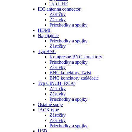
Typ UHF
IEC antenna connector
Zástrčky
Zásuvky
Priechodky a spojky
HDMI
Napájajúce
Priechodky a spojky
Zástrčky
Typ BNC
Kompresné BNC konektory
Priechodky a spojky
Zásuvky
BNC konektory Twist
BNC konektory zatláčacie
Typ CINCH (RCA)
Zástrčky
Zásuvky
Priechodky a spojky
Ostatné spoje
JACK type
Zástrčky
Zásuvky
Priechodky a spojky
USB