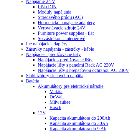
Napájanie 24 V
Lišta DIN
Moduly napájania
Striedavého prúdu (AC)
Hermetické napájacie adaptéry
Vyrovnávacie zdroje 24V
Furniture power supplies - flat
So zástrčkou - interiérové
Iné napájacie adaptéry
Zásuvky napájania - zástrčky - káble
Napájacie - predlžovacie lišty
Napájacie - predlžovacie lišty
Napájacie lišty s panelmi Rack AC 230V
Napájacie lišty s prepäťovou ochranou AC 230V
Stabilizátory sieťového napätia
Batéria
Akumulátory pre elektrické náradie
Makita
DeWalt
Milwaukee
Bosch
12V
Kapacita akumulátora do 200Ah
Kapacita akumulátora do 30Ah
Kapacita akumulátora do 9 Ah