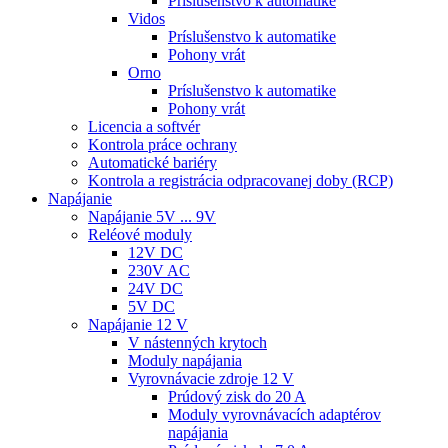
Príslušenstvo k automatike
Vidos
Príslušenstvo k automatike
Pohony vrát
Orno
Príslušenstvo k automatike
Pohony vrát
Licencia a softvér
Kontrola práce ochrany
Automatické bariéry
Kontrola a registrácia odpracovanej doby (RCP)
Napájanie
Napájanie 5V ... 9V
Reléové moduly
12V DC
230V AC
24V DC
5V DC
Napájanie 12 V
V nástenných krytoch
Moduly napájania
Vyrovnávacie zdroje 12 V
Prúdový zisk do 20 A
Moduly vyrovnávacích adaptérov
napájania