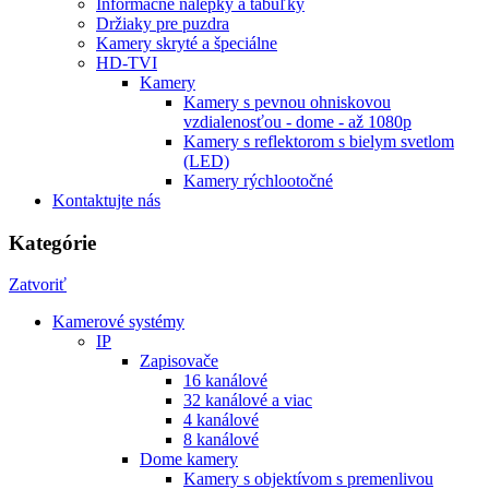
Informačné nálepky a tabuľky
Držiaky pre puzdra
Kamery skryté a špeciálne
HD-TVI
Kamery
Kamery s pevnou ohniskovou
vzdialenosťou - dome - až 1080p
Kamery s reflektorom s bielym svetlom
(LED)
Kamery rýchlootočné
Kontaktujte nás
Kategórie
Zatvoriť
Kamerové systémy
IP
Zapisovače
16 kanálové
32 kanálové a viac
4 kanálové
8 kanálové
Dome kamery
Kamery s objektívom s premenlivou