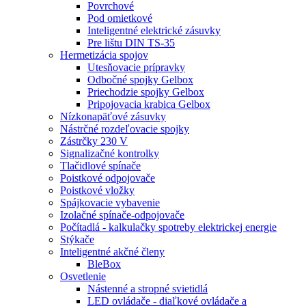
Povrchové
Pod omietkové
Inteligentné elektrické zásuvky
Pre lištu DIN TS-35
Hermetizácia spojov
Utesňovacie prípravky
Odbočné spojky Gelbox
Priechodzie spojky Gelbox
Pripojovacia krabica Gelbox
Nízkonapäťové zásuvky
Nástrčné rozdeľovacie spojky
Zástrčky 230 V
Signalizačné kontrolky
Tlačidlové spínače
Poistkové odpojovače
Poistkové vložky
Spájkovacie vybavenie
Izolačné spínače-odpojovače
Počítadlá - kalkulačky spotreby elektrickej energie
Stýkače
Inteligentné akčné členy
BleBox
Osvetlenie
Nástenné a stropné svietidlá
LED ovládače - diaľkové ovládače a