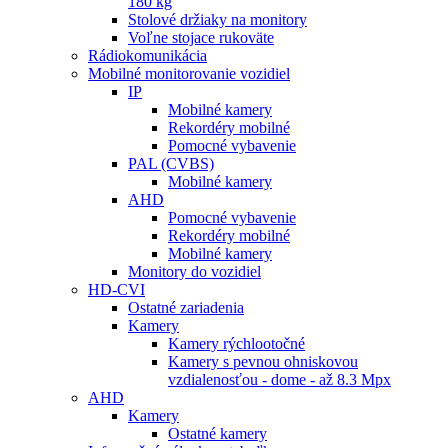
180 kg
Stolové držiaky na monitory
Voľne stojace rukoväte
Rádiokomunikácia
Mobilné monitorovanie vozidiel
IP
Mobilné kamery
Rekordéry mobilné
Pomocné vybavenie
PAL (CVBS)
Mobilné kamery
AHD
Pomocné vybavenie
Rekordéry mobilné
Mobilné kamery
Monitory do vozidiel
HD-CVI
Ostatné zariadenia
Kamery
Kamery rýchlootočné
Kamery s pevnou ohniskovou
vzdialenosťou - dome - až 8.3 Mpx
AHD
Kamery
Ostatné kamery