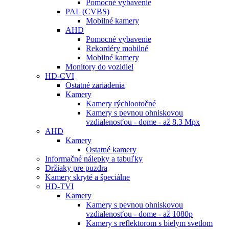
Pomocné vybavenie
PAL (CVBS)
Mobilné kamery
AHD
Pomocné vybavenie
Rekordéry mobilné
Mobilné kamery
Monitory do vozidiel
HD-CVI
Ostatné zariadenia
Kamery
Kamery rýchlootočné
Kamery s pevnou ohniskovou
vzdialenosťou - dome - až 8.3 Mpx
AHD
Kamery
Ostatné kamery
Informačné nálepky a tabuľky
Držiaky pre puzdra
Kamery skryté a špeciálne
HD-TVI
Kamery
Kamery s pevnou ohniskovou
vzdialenosťou - dome - až 1080p
Kamery s reflektorom s bielym svetlom