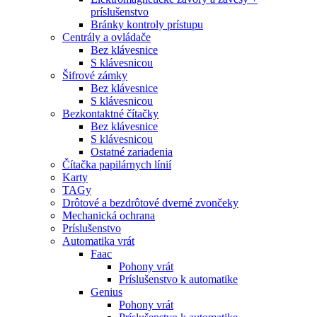
príslušenstvo
Bránky kontroly prístupu
Centrály a ovládače
Bez klávesnice
S klávesnicou
Šifrové zámky
Bez klávesnice
S klávesnicou
Bezkontaktné čítačky
Bez klávesnice
S klávesnicou
Ostatné zariadenia
Čítačka papilárnych línií
Karty
TAGy
Drôtové a bezdrôtové dverné zvončeky
Mechanická ochrana
Príslušenstvo
Automatika vrát
Faac
Pohony vrát
Príslušenstvo k automatike
Genius
Pohony vrát