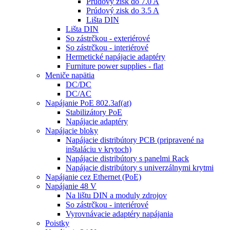
Prúdový zisk do 7.0 A
Prúdový zisk do 3.5 A
Lišta DIN
Lišta DIN
So zástrčkou - exteriérové
So zástrčkou - interiérové
Hermetické napájacie adaptéry
Furniture power supplies - flat
Meniče napätia
DC/DC
DC/AC
Napájanie PoE 802.3af(at)
Stabilizátory PoE
Napájacie adaptéry
Napájacie bloky
Napájacie distribútory PCB (pripravené na
inštaláciu v krytoch)
Napájacie distribútory s panelmi Rack
Napájacie distribútory s univerzálnymi krytmi
Napájanie cez Ethernet (PoE)
Napájanie 48 V
Na lištu DIN a moduly zdrojov
So zástrčkou - interiérové
Vyrovnávacie adaptéry napájania
Poistky