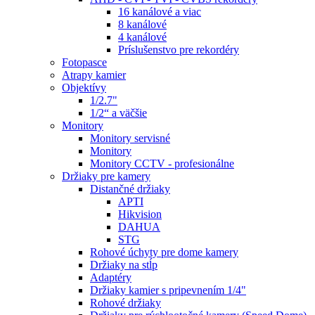
16 kanálové a viac
8 kanálové
4 kanálové
Príslušenstvo pre rekordéry
Fotopasce
Atrapy kamier
Objektívy
1/2.7"
1/2“ a väčšie
Monitory
Monitory servisné
Monitory
Monitory CCTV - profesionálne
Držiaky pre kamery
Distančné držiaky
APTI
Hikvision
DAHUA
STG
Rohové úchyty pre dome kamery
Držiaky na stĺp
Adaptéry
Držiaky kamier s pripevnením 1/4"
Rohové držiaky