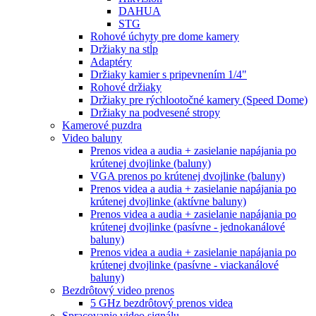
DAHUA
STG
Rohové úchyty pre dome kamery
Držiaky na stĺp
Adaptéry
Držiaky kamier s pripevnením 1/4"
Rohové držiaky
Držiaky pre rýchlootočné kamery (Speed Dome)
Držiaky na podvesené stropy
Kamerové puzdra
Video baluny
Prenos videa a audia + zasielanie napájania po
krútenej dvojlinke (baluny)
VGA prenos po krútenej dvojlinke (baluny)
Prenos videa a audia + zasielanie napájania po
krútenej dvojlinke (aktívne baluny)
Prenos videa a audia + zasielanie napájania po
krútenej dvojlinke (pasívne - jednokanálové
baluny)
Prenos videa a audia + zasielanie napájania po
krútenej dvojlinke (pasívne - viackanálové
baluny)
Bezdrôtový video prenos
5 GHz bezdrôtový prenos videa
Spracovanie video signálu