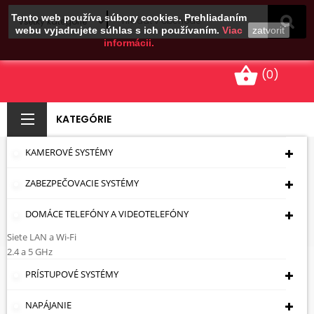
Tento web používa súbory cookies. Prehliadaním
webu vyjadrujete súhlas s ich používaním.
Viac
zatvoriť
informácii.
shopping_basket
(0)
KATEGÓRIE
KAMEROVÉ SYSTÉMY
IP 2-KÁBLOVÉ
ZABEZPEČOVACIE SYSTÉMY
Úvodná Stránka
Domáce Telefóny A
Videotelefóny
Hikvision
2káblové Domáce
DOMÁCE TELEFÓNY A VIDEOTELEFÓNY
Videotelefóny
IP 2-Káblové
Siete LAN a Wi-Fi
2.4 a 5 GHz
IP 2-Káblové
PRÍSTUPOVÉ SYSTÉMY
NAPÁJANIE