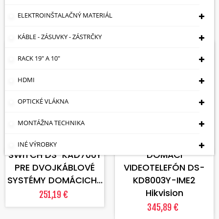
Cena: vzostupne

ELEKTROINŠTALAČNÝ MATERIÁL
Zobrazuje sa 1-5 z 5 položiek
KÁBLE - ZÁSUVKY - ZÁSTRČKY
Skladom
Na objednávku
RACK 19" A 10"
HDMI
OPTICKÉ VLÁKNA
MONTÁŽNA TECHNIKA
VLOŽIŤ DO KOŠÍKA
VLOŽIŤ DO KOŠÍKA
INÉ VÝROBKY
SWITCH DS-KAD706Y
DOMÁCI
PRE DVOJKÁBLOVÉ
VIDEOTELEFÓN DS-
SYSTÉMY DOMÁCICH...
KD8003Y-IME2
Hikvision
251,19 €
345,89 €