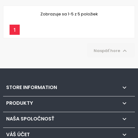
Zobrazuje sa 1-5 z 5 položiek
1

Naspäť hore
STORE INFORMATION

PRODUKTY

NAŠA SPOLOČNOSŤ

VÁŠ ÚČET
