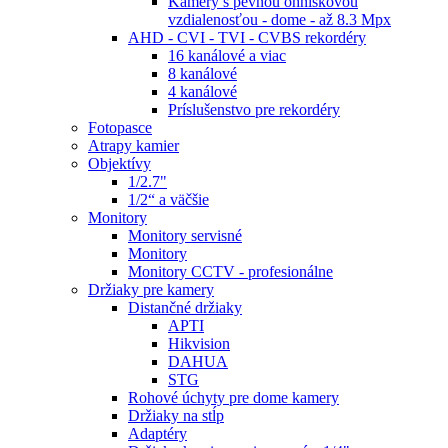
Kamery s pevnou ohniskovou
vzdialenosťou - dome - až 8.3 Mpx
AHD - CVI - TVI - CVBS rekordéry
16 kanálové a viac
8 kanálové
4 kanálové
Príslušenstvo pre rekordéry
Fotopasce
Atrapy kamier
Objektívy
1/2.7"
1/2“ a väčšie
Monitory
Monitory servisné
Monitory
Monitory CCTV - profesionálne
Držiaky pre kamery
Distančné držiaky
APTI
Hikvision
DAHUA
STG
Rohové úchyty pre dome kamery
Držiaky na stĺp
Adaptéry