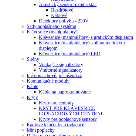
Akustický senzor rozbitia skla
Bezdrôtové
Káblové
Detektory pohybu - 230V
Sady poplašného systému
Klávesnice (manipulátory)
Klávesnice (manipulátory) s grafickým displejom
Klávesnice (manipulátory) s alfanumerickým
displejom
Klávesnice (manipulátory) LED
Sirény
Vonkajšie signalizátory
Vnútorné signalizátory
Iné poplachové príslušenstvo
Komunikačné moduly
Káble
Káble na naprogramovanie
Kryty
Kryty pre centrály
KRYT PRE KLÁVESNICE
POPLACHOVÝCH CENTRÁL
Kryty pre poplachové senzory
Rádiové kľúčenky a ovládače
Mini poplachy
Držiaky na poplašné senzory