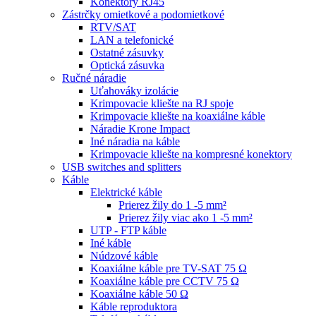
Konektory RJ45
Zástrčky omietkové a podomietkové
RTV/SAT
LAN a telefonické
Ostatné zásuvky
Optická zásuvka
Ručné náradie
Uťahováky izolácie
Krimpovacie kliešte na RJ spoje
Krimpovacie kliešte na koaxiálne káble
Náradie Krone Impact
Iné náradia na káble
Krimpovacie kliešte na kompresné konektory
USB switches and splitters
Káble
Elektrické káble
Prierez žily do 1 -5 mm²
Prierez žily viac ako 1 -5 mm²
UTP - FTP káble
Iné káble
Núdzové káble
Koaxiálne káble pre TV-SAT 75 Ω
Koaxiálne káble pre CCTV 75 Ω
Koaxiálne káble 50 Ω
Káble reproduktora