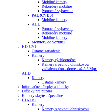
Mobilné kamery
Rekordéry mobilné
Pomocné vybavenie
PAL (CVBS)
Mobilné kamery
AHD
Pomocné vybavenie
Rekordéry mobilné
Mobilné kamery
Monitory do vozidiel
HD-CVI
Ostatné zariadenia
Kamery
Kamery rýchlootočné
Kamery s pevnou ohniskovou
vzdialenosťou - dome - až 8.3 Mpx
AHD
Kamery
Ostatné kamery
Informačné nálepky a tabuľky
Držiaky pre puzdra
Kamery skryté a špeciálne
HD-TVI
Kamery
Kamery s pevnou ohniskovou