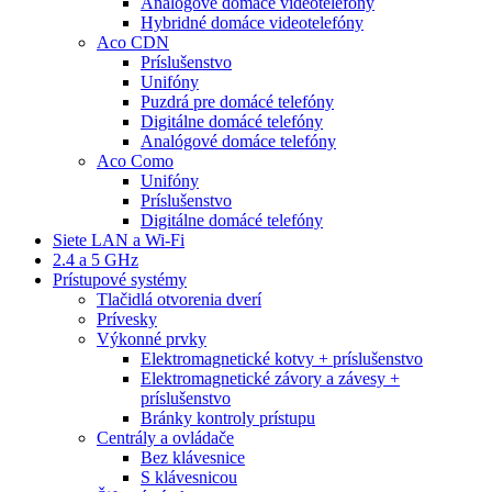
Analógové domáce videotelefóny
Hybridné domáce videotelefóny
Aco CDN
Príslušenstvo
Unifóny
Puzdrá pre domácé telefóny
Digitálne domácé telefóny
Analógové domáce telefóny
Aco Como
Unifóny
Príslušenstvo
Digitálne domácé telefóny
Siete LAN a Wi-Fi
2.4 a 5 GHz
Prístupové systémy
Tlačidlá otvorenia dverí
Prívesky
Výkonné prvky
Elektromagnetické kotvy + príslušenstvo
Elektromagnetické závory a závesy +
príslušenstvo
Bránky kontroly prístupu
Centrály a ovládače
Bez klávesnice
S klávesnicou