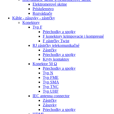
Elektromerové skrine
Príslušenstvo
Rozvádzače
Káble - zásuvky - zástrčky
Konektory
Typ F
Priechodky a spojky
F konektory krimpovacie i kompresné
F zástrčky Twist
RJ zástrčky telekomunikačné
Zástrčky
Priechodky a spojky
Kryty kontaktov
Konektor 50 Ω
Priechodky a spojky
Typ N
Typ FME
Typ SMA
Typ TNC
Typ UHF
IEC antenna connector
Zástrčky
Zásuvky
Priechodky a spojky