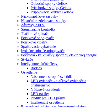
Odbočné spojky Gelbox
Priechodzie spojky Gelbox
Pripojovacia krabica Gelbox
Nízkonapäťové zásuvky
Nástrčné rozdeľovacie spojky
Zástrčky 230 V
Signalizačné kontrolky
Tlačidlové spínače
Poistkové odpojovače
Poistkové vložky
Spájkovacie vybavenie
Izolačné spínače-odpojovače
Počítadlá - kalkulačky spotreby elektrickej energie
Stýkače
Inteligentné akčné členy
BleBox
Osvetlenie
Nástenné a stropné svietidlá
LED ovládače - diaľkové ovládače a
príslušenstvo
Núdzové osvetlenie
LED pásiky
Profily pre LED pásky
Inteligentné osvetlenie
Rozvádzacie skrine a elektromerové skrine