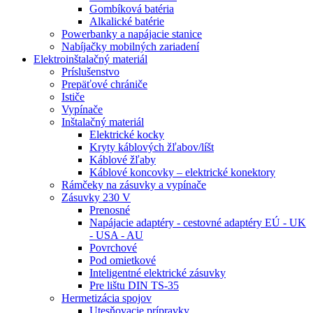
Gombíková batéria
Alkalické batérie
Powerbanky a napájacie stanice
Nabíjačky mobilných zariadení
Elektroinštalačný materiál
Príslušenstvo
Prepäťové chrániče
Ističe
Vypínače
Inštalačný materiál
Elektrické kocky
Kryty káblových žľabov/líšt
Káblové žľaby
Káblové koncovky – elektrické konektory
Rámčeky na zásuvky a vypínače
Zásuvky 230 V
Prenosné
Napájacie adaptéry - cestovné adaptéry EÚ - UK
- USA - AU
Povrchové
Pod omietkové
Inteligentné elektrické zásuvky
Pre lištu DIN TS-35
Hermetizácia spojov
Utesňovacie prípravky