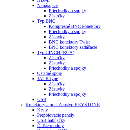
HDMI
Napájajúce
Priechodky a spojky
Zástrčky
Typ BNC
Kompresné BNC konektory
Priechodky a spojky
Zásuvky
BNC konektory Twist
BNC konektory zatláčacie
Typ CINCH (RCA)
Zástrčky
Zásuvky
Priechodky a spojky
Ostatné spoje
JACK type
Zástrčky
Zásuvky
Priechodky a spojky
USB
Konektory a príslušenstvo KEYSTONE
Kryty
Prepojovacie panely
USB nabíjačky
Ďalšie moduly