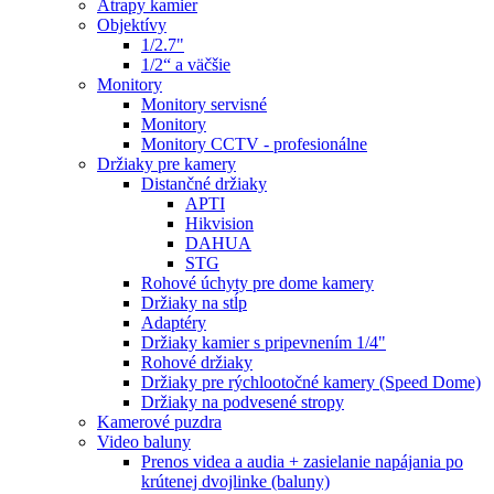
Atrapy kamier
Objektívy
1/2.7"
1/2“ a väčšie
Monitory
Monitory servisné
Monitory
Monitory CCTV - profesionálne
Držiaky pre kamery
Distančné držiaky
APTI
Hikvision
DAHUA
STG
Rohové úchyty pre dome kamery
Držiaky na stĺp
Adaptéry
Držiaky kamier s pripevnením 1/4"
Rohové držiaky
Držiaky pre rýchlootočné kamery (Speed Dome)
Držiaky na podvesené stropy
Kamerové puzdra
Video baluny
Prenos videa a audia + zasielanie napájania po
krútenej dvojlinke (baluny)