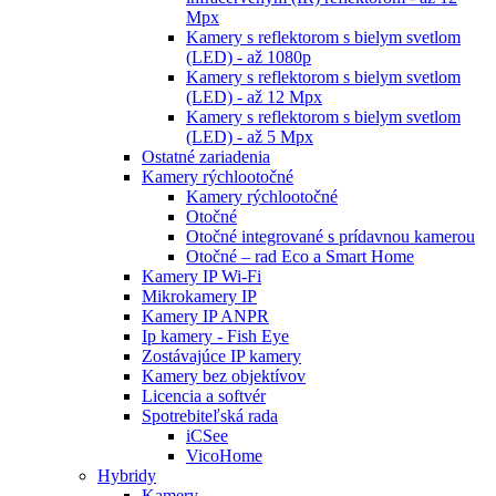
Mpx
Kamery s reflektorom s bielym svetlom
(LED) - až 1080p
Kamery s reflektorom s bielym svetlom
(LED) - až 12 Mpx
Kamery s reflektorom s bielym svetlom
(LED) - až 5 Mpx
Ostatné zariadenia
Kamery rýchlootočné
Kamery rýchlootočné
Otočné
Otočné integrované s prídavnou kamerou
Otočné – rad Eco a Smart Home
Kamery IP Wi-Fi
Mikrokamery IP
Kamery IP ANPR
Ip kamery - Fish Eye
Zostávajúce IP kamery
Kamery bez objektívov
Licencia a softvér
Spotrebiteľská rada
iCSee
VicoHome
Hybridy
Kamery