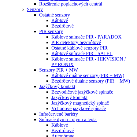
Rozšírenie poplachových centrál
Senzory
Ostatné senzory
Káblové
Bezdrôtové
PIR senzory
Káblové snímače PIR - PARADOX
PIR detektory bezdrôtové
Ostatné káblové senzory PIR
Káblové snímače PIR - SATEL
Káblové snímače PIR - HIKVISION /
PYRONIX
Senzory PIR + MW
Káblové duálne senzory (PIR + MW)
Bezdrôtové duálne senzory (PIR + MW)
Jazýčkový kontakt
Bezvodičové jazýčkové spínače
Jazýčkový kontakt
Jazýčkový magnetický spínač
Vchodové jazykové spínače
Infračervené bariéry
Snímače dymu - plynu a tepla
Káblové
Bezdrôtové
Autonómne