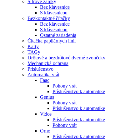
Šifrové zámky
Bez klávesnice
S klávesnicou
Bezkontaktné čítačky
Bez klávesnice
S klávesnicou
Ostatné zariadenia
Čítačka papilárnych línií
Karty
TAGy
Drôtové a bezdrôtové dverné zvončeky
Mechanická ochrana
Príslušenstvo
Automatika vrát
Faac
Pohony vrát
Príslušenstvo k automatike
Genius
Pohony vrát
Príslušenstvo k automatike
Vidos
Príslušenstvo k automatike
Pohony vrát
Orno
Príslušenstvo k automatike