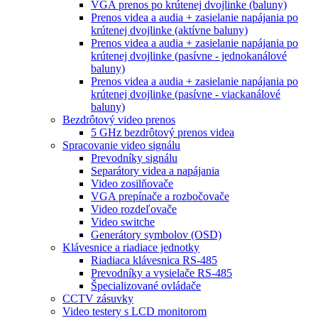
VGA prenos po krútenej dvojlinke (baluny)
Prenos videa a audia + zasielanie napájania po
krútenej dvojlinke (aktívne baluny)
Prenos videa a audia + zasielanie napájania po
krútenej dvojlinke (pasívne - jednokanálové
baluny)
Prenos videa a audia + zasielanie napájania po
krútenej dvojlinke (pasívne - viackanálové
baluny)
Bezdrôtový video prenos
5 GHz bezdrôtový prenos videa
Spracovanie video signálu
Prevodníky signálu
Separátory videa a napájania
Video zosilňovače
VGA prepínače a rozbočovače
Video rozdeľovače
Video switche
Generátory symbolov (OSD)
Klávesnice a riadiace jednotky
Riadiaca klávesnica RS-485
Prevodníky a vysielače RS-485
Špecializované ovládače
CCTV zásuvky
Video testery s LCD monitorom