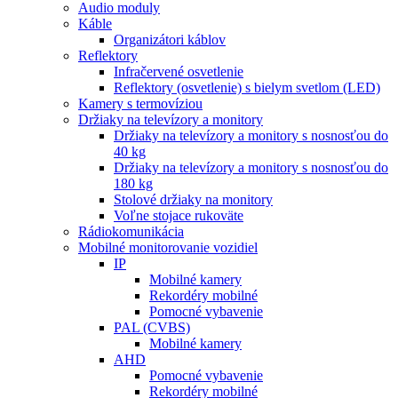
Audio moduly
Káble
Organizátori káblov
Reflektory
Infračervené osvetlenie
Reflektory (osvetlenie) s bielym svetlom (LED)
Kamery s termovíziou
Držiaky na televízory a monitory
Držiaky na televízory a monitory s nosnosťou do
40 kg
Držiaky na televízory a monitory s nosnosťou do
180 kg
Stolové držiaky na monitory
Voľne stojace rukoväte
Rádiokomunikácia
Mobilné monitorovanie vozidiel
IP
Mobilné kamery
Rekordéry mobilné
Pomocné vybavenie
PAL (CVBS)
Mobilné kamery
AHD
Pomocné vybavenie
Rekordéry mobilné