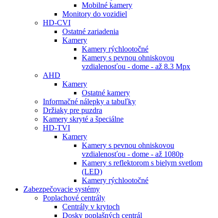
Mobilné kamery
Monitory do vozidiel
HD-CVI
Ostatné zariadenia
Kamery
Kamery rýchlootočné
Kamery s pevnou ohniskovou
vzdialenosťou - dome - až 8.3 Mpx
AHD
Kamery
Ostatné kamery
Informačné nálepky a tabuľky
Držiaky pre puzdra
Kamery skryté a špeciálne
HD-TVI
Kamery
Kamery s pevnou ohniskovou
vzdialenosťou - dome - až 1080p
Kamery s reflektorom s bielym svetlom
(LED)
Kamery rýchlootočné
Zabezpečovacie systémy
Poplachové centrály
Centrály v krytoch
Dosky poplašných centrál