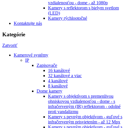
vzdialenosťou - dome - až 1080p
Kamery s reflektorom s bielym svetlom
(LED)
Kamery rýchlootočné
Kontaktujte nás
Kategórie
Zatvoriť
Kamerové systémy
IP
Zapisovače
16 kanálové
32 kanálové a viac
4 kanálové
8 kanálové
Dome kamery
Kamery s objektívom s premenlivou
ohniskovou vzdialenosťou - dome - s
infračerveným (IR) reflektorom - odolné
proti vandalizmu
Kamery s pevným objektívom - guľové s
infračerveným prisvietením - až 12 Mpx
Kamery s pevným objektívom - guľové s