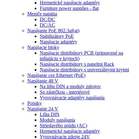
Hermetické napájacie adaptéry
Furniture power supplies - flat
Meniče napätia
DC/DC
DC/AC
Napájanie PoE 802.3af(at)
Stabilizátory PoE
Napájacie adaptéry
Napájacie bloky
Napájacie distribútory PCB (pripravené na
inštaláciu v krytoch)
Napájacie distribútory s panelmi Rack
Napájacie distribútory s univerzálnymi krytmi
Napájanie cez Ethernet (PoE)
Napájanie 48 V
Na lištu DIN a moduly zdrojov
So zástrčkou - interiérové
Vyrovnávacie adaptéry napájania
Poistky
Napájanie 24 V
Lišta DIN
Moduly napájania
Striedavého prúdu (AC)
Hermetické napájacie adaptéry
Vyrovnávacie zdroje 24V