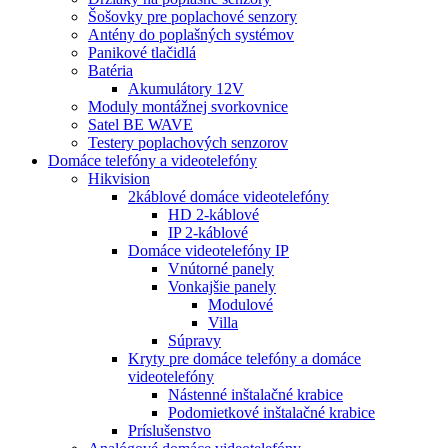
Šošovky pre poplachové senzory
Antény do poplašných systémov
Panikové tlačidlá
Batéria
Akumulátory 12V
Moduly montážnej svorkovnice
Satel BE WAVE
Testery poplachových senzorov
Domáce telefóny a videotelefóny
Hikvision
2káblové domáce videotelefóny
HD 2-káblové
IP 2-káblové
Domáce videotelefóny IP
Vnútorné panely
Vonkajšie panely
Modulové
Villa
Súpravy
Kryty pre domáce telefóny a domáce
videotelefóny
Nástenné inštalačné krabice
Podomietkové inštalačné krabice
Príslušenstvo