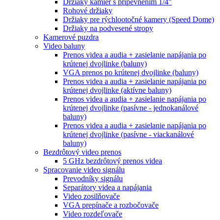
Držiaky kamier s pripevnením 1/4"
Rohové držiaky
Držiaky pre rýchlootočné kamery (Speed Dome)
Držiaky na podvesené stropy
Kamerové puzdra
Video baluny
Prenos videa a audia + zasielanie napájania po
krútenej dvojlinke (baluny)
VGA prenos po krútenej dvojlinke (baluny)
Prenos videa a audia + zasielanie napájania po
krútenej dvojlinke (aktívne baluny)
Prenos videa a audia + zasielanie napájania po
krútenej dvojlinke (pasívne - jednokanálové
baluny)
Prenos videa a audia + zasielanie napájania po
krútenej dvojlinke (pasívne - viackanálové
baluny)
Bezdrôtový video prenos
5 GHz bezdrôtový prenos videa
Spracovanie video signálu
Prevodníky signálu
Separátory videa a napájania
Video zosilňovače
VGA prepínače a rozbočovače
Video rozdeľovače