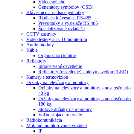
Video switche
Generátory symbolov (OSD)
Klávesnice a riadiace jednotky
Riadiaca klávesnica RS-485
Prevodníky a vysielače RS-485
Špecializované ovládače
CCTV zásuvky
Video testery s LCD monitorom
Audio moduly
Káble
Organizátori káblov
Reflektory
Infračervené osvetlenie
Reflektory (osvetlenie) s bielym svetlom (LED)
Kamery s termovíziou
Držiaky na televízory a monitory
Držiaky na televízory a monitory s nosnosťou do
40 kg
Držiaky na televízory a monitory s nosnosťou do
180 kg
Stolové držiaky na monitory
Voľne stojace rukoväte
Rádiokomunikácia
Mobilné monitorovanie vozidiel
IP