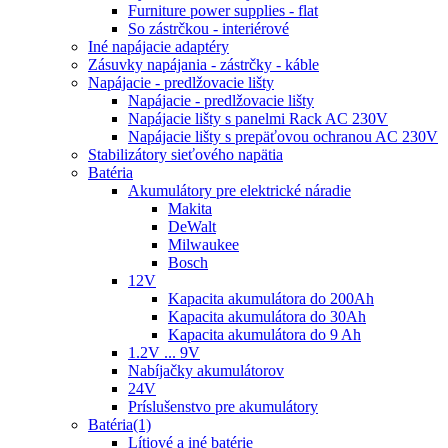
Furniture power supplies - flat
So zástrčkou - interiérové
Iné napájacie adaptéry
Zásuvky napájania - zástrčky - káble
Napájacie - predlžovacie lišty
Napájacie - predlžovacie lišty
Napájacie lišty s panelmi Rack AC 230V
Napájacie lišty s prepäťovou ochranou AC 230V
Stabilizátory sieťového napätia
Batéria
Akumulátory pre elektrické náradie
Makita
DeWalt
Milwaukee
Bosch
12V
Kapacita akumulátora do 200Ah
Kapacita akumulátora do 30Ah
Kapacita akumulátora do 9 Ah
1.2V ... 9V
Nabíjačky akumulátorov
24V
Príslušenstvo pre akumulátory
Batéria(1)
Lítiové a iné batérie