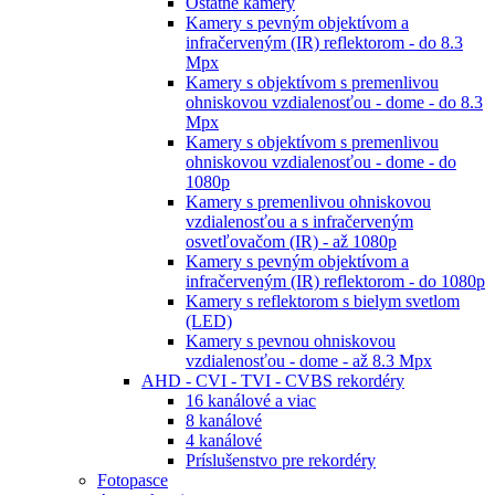
Ostatné kamery
Kamery s pevným objektívom a
infračerveným (IR) reflektorom - do 8.3
Mpx
Kamery s objektívom s premenlivou
ohniskovou vzdialenosťou - dome - do 8.3
Mpx
Kamery s objektívom s premenlivou
ohniskovou vzdialenosťou - dome - do
1080p
Kamery s premenlivou ohniskovou
vzdialenosťou a s infračerveným
osvetľovačom (IR) - až 1080p
Kamery s pevným objektívom a
infračerveným (IR) reflektorom - do 1080p
Kamery s reflektorom s bielym svetlom
(LED)
Kamery s pevnou ohniskovou
vzdialenosťou - dome - až 8.3 Mpx
AHD - CVI - TVI - CVBS rekordéry
16 kanálové a viac
8 kanálové
4 kanálové
Príslušenstvo pre rekordéry
Fotopasce