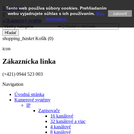

Tento web používa súbory cookies. Prehliadaním
Prihlásiť
webu vyjadrujete súhlas s ich používaním.
Viac
zatvoriť

informácii.
Hľadať
shopping_basket
Košík
(0)
icon
Zákaznícka linka
(+421) 0944 523 003
Navigation
Úvodná stránka
Kamerové systémy
IP
Zapisovače
16 kanálové
32 kanálové a viac
4 kanálové
8 kanálové