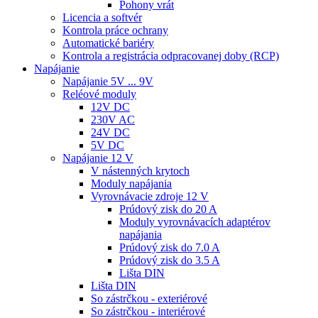
Pohony vrát
Licencia a softvér
Kontrola práce ochrany
Automatické bariéry
Kontrola a registrácia odpracovanej doby (RCP)
Napájanie
Napájanie 5V ... 9V
Reléové moduly
12V DC
230V AC
24V DC
5V DC
Napájanie 12 V
V nástenných krytoch
Moduly napájania
Vyrovnávacie zdroje 12 V
Prúdový zisk do 20 A
Moduly vyrovnávacích adaptérov
napájania
Prúdový zisk do 7.0 A
Prúdový zisk do 3.5 A
Lišta DIN
Lišta DIN
So zástrčkou - exteriérové
So zástrčkou - interiérové