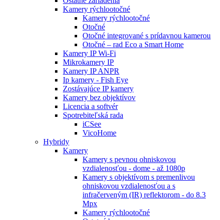
Ostatné zariadenia
Kamery rýchlootočné
Kamery rýchlootočné
Otočné
Otočné integrované s prídavnou kamerou
Otočné – rad Eco a Smart Home
Kamery IP Wi-Fi
Mikrokamery IP
Kamery IP ANPR
Ip kamery - Fish Eye
Zostávajúce IP kamery
Kamery bez objektívov
Licencia a softvér
Spotrebiteľská rada
iCSee
VicoHome
Hybridy
Kamery
Kamery s pevnou ohniskovou
vzdialenosťou - dome - až 1080p
Kamery s objektívom s premenlivou
ohniskovou vzdialenosťou a s
infračerveným (IR) reflektorom - do 8.3
Mpx
Kamery rýchlootočné