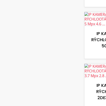
IP 
RÝCHL
50
IP 
RÝC
2DE