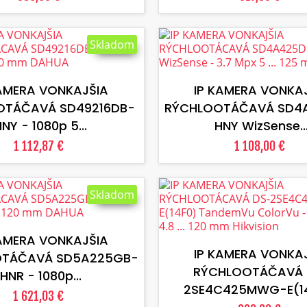
Skladom
VLOŽIŤ DO KOŠÍKA
VLOŽIŤ DO KOŠÍKA
KAMERA VONKAJŠIA
IP KAMERA VONKA
OTÁČAVÁ SD49216DB-
RÝCHLOOTÁČAVÁ SD4
NY - 1080p 5...
HNY WizSense..
1 112,87 €
1 108,00 €
Skladom
VLOŽIŤ DO KOŠÍKA
VLOŽIŤ DO KOŠÍKA
KAMERA VONKAJŠIA
IP KAMERA VONKA
TÁČAVÁ SD5A225GB-
RÝCHLOOTÁČAVÁ 
HNR - 1080p...
2SE4C425MWG-E(14F
1 621,03 €