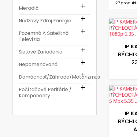
27 produkt

Meradlá

Núdzový Zdroj Energie

Pozemná A Satelitná
Televízia
IP 

Sieťové Zariadenia
RÝCHL
23

Nepomenovaná

Domácnosť/Záhrada/Motorizmus

Počítačové Periférie /
Komponenty
IP 
RÝCHL
A