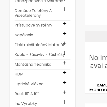
Zabezpečovacie Systémy

Domáce Telefóny A
Videotelefóny

Prístupové Systémy

Napájanie

Elektroinštalačný Materiál

Káble - Zásuvky - Zástrčky

Montážna Technika

HDMI

Optické Vlákna
KAME
RÝCHLOO

Rack 19" A 10"

Iné Výrobky