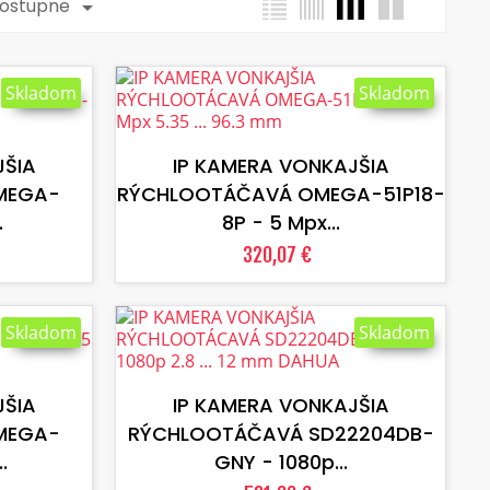
zostupne

Skladom
Skladom
VLOŽIŤ DO KOŠÍKA
JŠIA
IP KAMERA VONKAJŠIA
MEGA-
RÝCHLOOTÁČAVÁ OMEGA-51P18-
.
8P - 5 Mpx...
320,07 €
Skladom
Skladom
VLOŽIŤ DO KOŠÍKA
JŠIA
IP KAMERA VONKAJŠIA
MEGA-
RÝCHLOOTÁČAVÁ SD22204DB-
.
GNY - 1080p...