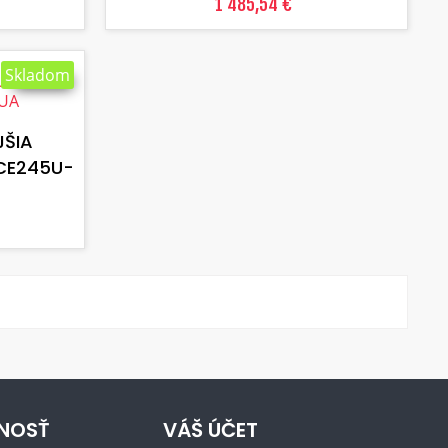
1 485,54 €
Skladom
JŠIA
CE245U-
NOSŤ
VÁŠ ÚČET