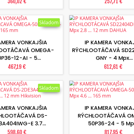
360,02 €
257,71 €
Skladom
VLOŽIŤ DO KOŠÍKA
VLOŽIŤ DO KOŠÍKA
KAMERA VONKAJŠIA
IP KAMERA VONKA
OOTÁČAVÁ OMEGA-
RÝCHLOOTÁČAVÁ SD2
P36-12-AI - 5...
GNY - 4 Mpx...
467,19 €
612,61 €
Skladom
VLOŽIŤ DO KOŠÍKA
VLOŽIŤ DO KOŠÍKA
KAMERA VONKAJŠIA
IP KAMERA VONKA
HLOOTÁČAVÁ DS-
RÝCHLOOTÁČAVÁ O
3A404IWG-E 3.7...
50P36-24 - 5 Mpx
598,60 €
817,95 €