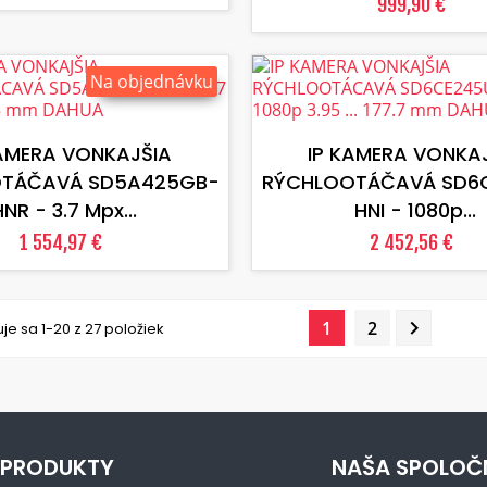
999,90 €
Na objednávku
VLOŽIŤ DO KOŠÍKA
VLOŽIŤ DO KOŠÍKA
KAMERA VONKAJŠIA
IP KAMERA VONKA
TÁČAVÁ SD5A425GB-
RÝCHLOOTÁČAVÁ SD6
HNR - 3.7 Mpx...
HNI - 1080p...
1 554,97 €
2 452,56 €

1
2
je sa 1-20 z 27 položiek
PRODUKTY
NAŠA SPOLOČ