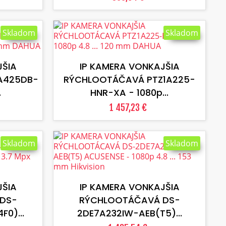
Skladom
Skladom
VLOŽIŤ DO KOŠÍKA
JŠIA
IP KAMERA VONKAJŠIA
A425DB-
RÝCHLOOTÁČAVÁ PTZ1A225-
.
HNR-XA - 1080p...
1 457,23 €
Skladom
Skladom
VLOŽIŤ DO KOŠÍKA
JŠIA
IP KAMERA VONKAJŠIA
DS-
RÝCHLOOTÁČAVÁ DS-
0)...
2DE7A232IW-AEB(T5)...