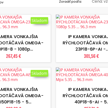
Cena: v
Zoradiť podľa:
ov
Skladom
VLOŽIŤ DO KOŠÍKA
VLOŽIŤ DO KOŠÍKA
KAMERA VONKAJŠIA
IP KAMERA VONKA
OOTÁČAVÁ OMEGA-
RÝCHLOOTÁČAVÁ O
P18-8 - 1080p...
23P18-6P-AI -..
267,45 €
301,56 €
Skladom
VLOŽIŤ DO KOŠÍKA
VLOŽIŤ DO KOŠÍKA
KAMERA VONKAJŠIA
IP KAMERA VONKA
OOTÁČAVÁ OMEGA-
RÝCHLOOTÁČAVÁ O
I50P18-15 - 5...
40P18-6-AI - 5..