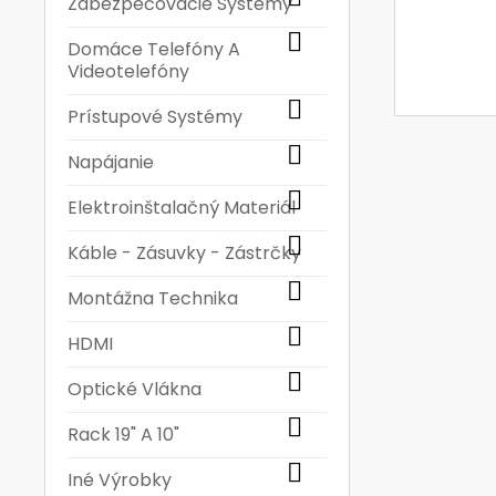
Zabezpečovacie Systémy

Domáce Telefóny A
Videotelefóny

Prístupové Systémy

Napájanie

Elektroinštalačný Materiál

Káble - Zásuvky - Zástrčky

Montážna Technika

HDMI

Optické Vlákna

Rack 19" A 10"

Iné Výrobky