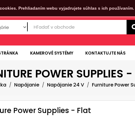
cookies. Prehliadaním webu vyjadrujete súhlas s ich používaním
STRÁNKA
KAMEROVÉ SYSTÉMY
KONTAKTUJTE NÁS
ITURE POWER SUPPLIES -
nka
Napájanie
Napájanie 24 V
Furniture Power Su
ture Power Supplies - Flat