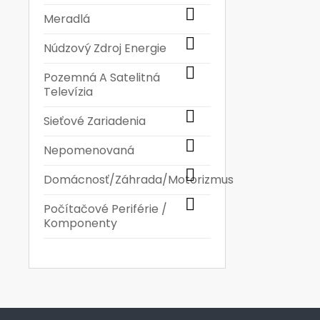

Meradlá

Núdzový Zdroj Energie

Pozemná A Satelitná
Televízia

Sieťové Zariadenia

Nepomenovaná

Domácnosť/Záhrada/Motorizmus

Počítačové Periférie /
Komponenty