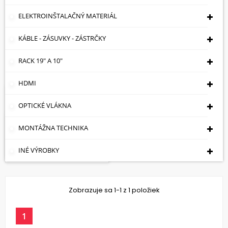
Rack
ELEKTROINŠTALAČNÝ MATERIÁL
KÁBLE - ZÁSUVKY - ZÁSTRČKY

Cena: vzostupne
RACK 19" A 10"
Zobrazuje sa 1-1 z 1 položiek
HDMI
Skladom
VLOŽIŤ DO KOŠÍKA
OPTICKÉ VLÁKNA
NAPÁJACÍ
MONTÁŽNA TECHNIKA
DISTRIBÚTOR LZ-16/R
10,22 €
INÉ VÝROBKY
Zobrazuje sa 1-1 z 1 položiek
1