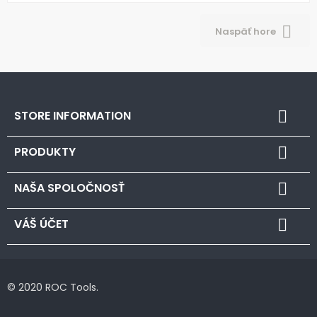

Naspäť hore
STORE INFORMATION

PRODUKTY

NAŠA SPOLOČNOSŤ

VÁŠ ÚČET

© 2020 ROC Tools.