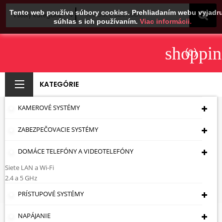
Tento web používa súbory cookies. Prehliadaním webu vyjadru
súhlas s ich používaním.
Viac informácii.
shoppin
(0)
KATEGÓRIE
KAMEROVÉ SYSTÉMY
NAPÁJACIE
ZABEZPEČOVACIE SYSTÉMY
DISTRIBÚTORY S
PANELMI RACK
DOMÁCE TELEFÓNY A VIDEOTELEFÓNY
Siete LAN a Wi-Fi
Úvodná Stránka
Napájanie
Napájacie Bloky
2.4 a 5 GHz
Napájacie Distribútory S Panelmi Rack
PRÍSTUPOVÉ SYSTÉMY
Napájacie Distribútory S Panelmi
NAPÁJANIE