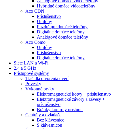
Analógové domáce videotelefóny
Hybridné domáce videotelefóny
Aco CDN
Príslušenstvo
Unifóny
Puzdrá pre domácé telefóny
Digitálne domácé telefóny
Analógové domáce telefóny
Aco Como
Unifóny
Príslušenstvo
Digitálne domácé telefóny
Siete LAN a Wi-Fi
2.4 a 5 GHz
Prístupové systémy
Tlačidlá otvorenia dverí
Prívesky
Výkonné prvky
Elektromagnetické kotvy + príslušenstvo
Elektromagnetické závory a závesy +
príslušenstvo
Bránky kontroly prístupu
Centrály a ovládače
Bez klávesnice
S klávesnicou