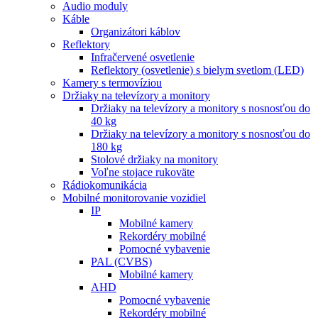
Audio moduly
Káble
Organizátori káblov
Reflektory
Infračervené osvetlenie
Reflektory (osvetlenie) s bielym svetlom (LED)
Kamery s termovíziou
Držiaky na televízory a monitory
Držiaky na televízory a monitory s nosnosťou do
40 kg
Držiaky na televízory a monitory s nosnosťou do
180 kg
Stolové držiaky na monitory
Voľne stojace rukoväte
Rádiokomunikácia
Mobilné monitorovanie vozidiel
IP
Mobilné kamery
Rekordéry mobilné
Pomocné vybavenie
PAL (CVBS)
Mobilné kamery
AHD
Pomocné vybavenie
Rekordéry mobilné