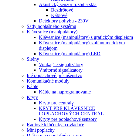
Akustický senzor rozbitia skla
Bezdrôtové
Káblové
Detektory pohybu - 230V
Sady poplašného systému
Klávesnice (manipulátory)
Klávesnice (manipulátory) s grafickým displejom
Klávesnice (manipulátory) s alfanumerickým
displejom
Klávesnice (manipulátory) LED
Sirény
Vonkajšie signalizátory
Vnútorné signalizátory
Iné poplachové príslušenstvo
Komunikačné moduly
Káble
Káble na naprogramovanie
Kryty
Kryty pre centrály
KRYT PRE KLÁVESNICE
POPLACHOVÝCH CENTRÁL
Kryty pre poplachové senzory
Rádiové kľúčenky a ovládače
Mini poplachy
Držiaky na poplašné senzory