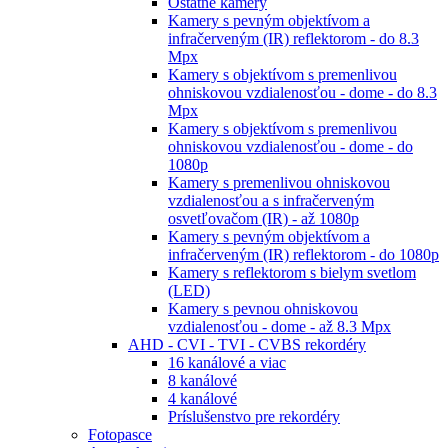
Ostatné kamery
Kamery s pevným objektívom a
infračerveným (IR) reflektorom - do 8.3
Mpx
Kamery s objektívom s premenlivou
ohniskovou vzdialenosťou - dome - do 8.3
Mpx
Kamery s objektívom s premenlivou
ohniskovou vzdialenosťou - dome - do
1080p
Kamery s premenlivou ohniskovou
vzdialenosťou a s infračerveným
osvetľovačom (IR) - až 1080p
Kamery s pevným objektívom a
infračerveným (IR) reflektorom - do 1080p
Kamery s reflektorom s bielym svetlom
(LED)
Kamery s pevnou ohniskovou
vzdialenosťou - dome - až 8.3 Mpx
AHD - CVI - TVI - CVBS rekordéry
16 kanálové a viac
8 kanálové
4 kanálové
Príslušenstvo pre rekordéry
Fotopasce