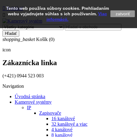

Tento web používa súbory cookies. Prehliadaním
Prihlásiť
webu vyjadrujete súhlas s ich používaním.
Viac
zatvoriť

informácii.
Hľadať
shopping_basket
Košík
(0)
icon
Zákaznícka linka
(+421) 0944 523 003
Navigation
Úvodná stránka
Kamerové systémy
IP
Zapisovače
16 kanálové
32 kanálové a viac
4 kanálové
8 kanálové