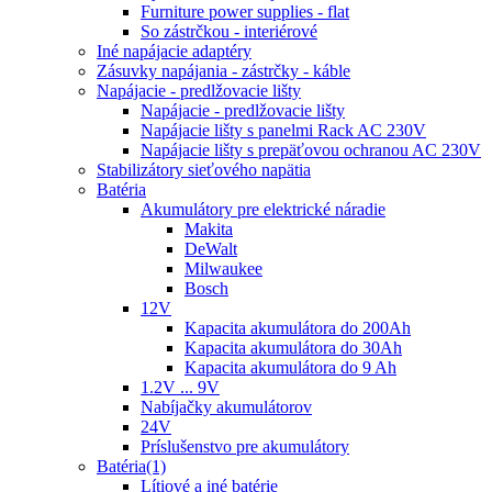
Furniture power supplies - flat
So zástrčkou - interiérové
Iné napájacie adaptéry
Zásuvky napájania - zástrčky - káble
Napájacie - predlžovacie lišty
Napájacie - predlžovacie lišty
Napájacie lišty s panelmi Rack AC 230V
Napájacie lišty s prepäťovou ochranou AC 230V
Stabilizátory sieťového napätia
Batéria
Akumulátory pre elektrické náradie
Makita
DeWalt
Milwaukee
Bosch
12V
Kapacita akumulátora do 200Ah
Kapacita akumulátora do 30Ah
Kapacita akumulátora do 9 Ah
1.2V ... 9V
Nabíjačky akumulátorov
24V
Príslušenstvo pre akumulátory
Batéria(1)
Lítiové a iné batérie