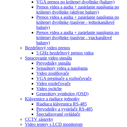
VGA prenos po krútenej dvojlinke (baluny)
Prenos videa a audia + zasielanie napájania po
krútenej dvojlinke (aktívne baluny)
Prenos videa a audia + zasielanie napájania po
krútenej dvojlinke (pasívne - jednokanálové
baluny)
Prenos videa a audia + zasielanie napájania po
krútenej dvojlinke (pasívne - viackanálové
baluny)
Bezdrôtový video prenos
5 GHz bezdrôtový prenos videa
Spracovanie video signálu
Prevodníky signálu
Separátory videa a napájania
Video zosilňovače
VGA prepínače a rozbočovače
Video rozdeľovače
Video switche
Generátory symbolov (OSD)
Klávesnice a riadiace jednotky
Riadiaca klávesnica RS-485
Prevodníky a vysielače RS-485
Špecializované ovládače
CCTV zásuvky
Video testery s LCD monitorom