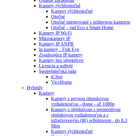
Ostatné zariadenia
Kamery rýchlootočné
Kamery rýchlootočné
Otočné
Otočné integrované s prídavnou kamerou
Otočné – rad Eco a Smart Home
Kamery IP Wi-Fi
Mikrokamery IP
Kamery IP ANPR
Ip kamery - Fish Eye
Zostávajúce IP kamery
Kamery bez objektívov
Licencia a softvér
Spotrebiteľská rada
iCSee
VicoHome
Hybridy
Kamery
Kamery s pevnou ohniskovou
vzdialenosťou - dome - až 1080p
Kamery s objektívom s premenlivou
ohniskovou vzdialenosťou a s
infračerveným (IR) reflektorom - do 8.3
Mpx
Kamery rýchlootočné