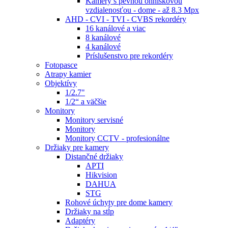
Kamery s pevnou ohniskovou
vzdialenosťou - dome - až 8.3 Mpx
AHD - CVI - TVI - CVBS rekordéry
16 kanálové a viac
8 kanálové
4 kanálové
Príslušenstvo pre rekordéry
Fotopasce
Atrapy kamier
Objektívy
1/2.7"
1/2“ a väčšie
Monitory
Monitory servisné
Monitory
Monitory CCTV - profesionálne
Držiaky pre kamery
Distančné držiaky
APTI
Hikvision
DAHUA
STG
Rohové úchyty pre dome kamery
Držiaky na stĺp
Adaptéry