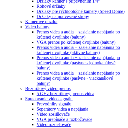
Držiaky kamier s pripevnením 1/4"
Rohové držiaky
Držiaky pre rýchlootočné kamery (Speed Dome)
Držiaky na podvesené stropy
Kamerové puzdra
Video baluny
Prenos videa a audia + zasielanie napájania po
krútenej dvojlinke (baluny)
VGA prenos po krútenej dvojlinke (baluny)
Prenos videa a audia + zasielanie napájania po
krútenej dvojlinke (aktívne baluny)
Prenos videa a audia + zasielanie napájania po
krútenej dvojlinke (pasívne - jednokanálové
baluny)
Prenos videa a audia + zasielanie napájania po
krútenej dvojlinke (pasívne - viackanálové
baluny)
Bezdrôtový video prenos
5 GHz bezdrôtový prenos videa
Spracovanie video signálu
Prevodníky signálu
Separátory videa a napájania
Video zosilňovače
VGA prepínače a rozbočovače
Video rozdeľovače