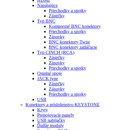
HDMI
Napájajúce
Priechodky a spojky
Zástrčky
Typ BNC
Kompresné BNC konektory
Priechodky a spojky
Zásuvky
BNC konektory Twist
BNC konektory zatláčacie
Typ CINCH (RCA)
Zástrčky
Zásuvky
Priechodky a spojky
Ostatné spoje
JACK type
Zástrčky
Zásuvky
Priechodky a spojky
USB
Konektory a príslušenstvo KEYSTONE
Kryty
Prepojovacie panely
USB nabíjačky
Ďalšie moduly