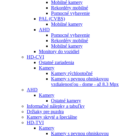
Mobilné kamery
Rekordéry mobilné
Pomocné vybavenie
PAL (CVBS)
Mobilné kamery
AHD
Pomocné vybavenie
Rekordéry mobilné
Mobilné kamery
Monitory do vozidiel
HD-CVI
Ostatné zariadenia
Kamery
Kamery rýchlootočné
Kamery s pevnou ohniskovou
vzdialenosťou - dome - až 8.3 Mpx
AHD
Kamery
Ostatné kamery
Informačné nálepky a tabuľky
Držiaky pre puzdra
Kamery skryté a špeciálne
HD-TVI
Kamery
Kamery s pevnou ohniskovou