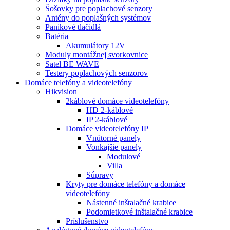
Šošovky pre poplachové senzory
Antény do poplašných systémov
Panikové tlačidlá
Batéria
Akumulátory 12V
Moduly montážnej svorkovnice
Satel BE WAVE
Testery poplachových senzorov
Domáce telefóny a videotelefóny
Hikvision
2káblové domáce videotelefóny
HD 2-káblové
IP 2-káblové
Domáce videotelefóny IP
Vnútorné panely
Vonkajšie panely
Modulové
Villa
Súpravy
Kryty pre domáce telefóny a domáce
videotelefóny
Nástenné inštalačné krabice
Podomietkové inštalačné krabice
Príslušenstvo