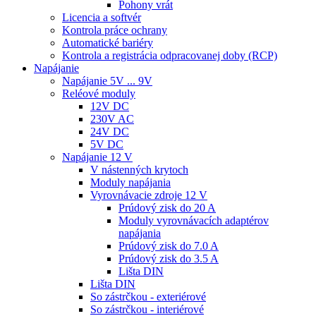
Pohony vrát
Licencia a softvér
Kontrola práce ochrany
Automatické bariéry
Kontrola a registrácia odpracovanej doby (RCP)
Napájanie
Napájanie 5V ... 9V
Reléové moduly
12V DC
230V AC
24V DC
5V DC
Napájanie 12 V
V nástenných krytoch
Moduly napájania
Vyrovnávacie zdroje 12 V
Prúdový zisk do 20 A
Moduly vyrovnávacích adaptérov
napájania
Prúdový zisk do 7.0 A
Prúdový zisk do 3.5 A
Lišta DIN
Lišta DIN
So zástrčkou - exteriérové
So zástrčkou - interiérové