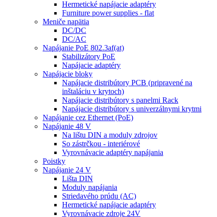
Hermetické napájacie adaptéry
Furniture power supplies - flat
Meniče napätia
DC/DC
DC/AC
Napájanie PoE 802.3af(at)
Stabilizátory PoE
Napájacie adaptéry
Napájacie bloky
Napájacie distribútory PCB (pripravené na
inštaláciu v krytoch)
Napájacie distribútory s panelmi Rack
Napájacie distribútory s univerzálnymi krytmi
Napájanie cez Ethernet (PoE)
Napájanie 48 V
Na lištu DIN a moduly zdrojov
So zástrčkou - interiérové
Vyrovnávacie adaptéry napájania
Poistky
Napájanie 24 V
Lišta DIN
Moduly napájania
Striedavého prúdu (AC)
Hermetické napájacie adaptéry
Vyrovnávacie zdroje 24V