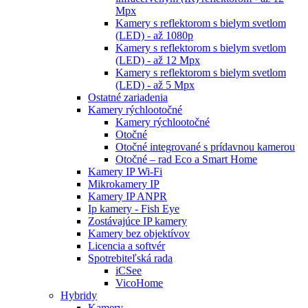
Mpx
Kamery s reflektorom s bielym svetlom
(LED) - až 1080p
Kamery s reflektorom s bielym svetlom
(LED) - až 12 Mpx
Kamery s reflektorom s bielym svetlom
(LED) - až 5 Mpx
Ostatné zariadenia
Kamery rýchlootočné
Kamery rýchlootočné
Otočné
Otočné integrované s prídavnou kamerou
Otočné – rad Eco a Smart Home
Kamery IP Wi-Fi
Mikrokamery IP
Kamery IP ANPR
Ip kamery - Fish Eye
Zostávajúce IP kamery
Kamery bez objektívov
Licencia a softvér
Spotrebiteľská rada
iCSee
VicoHome
Hybridy
Kamery