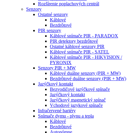
Rozšírenie poplachových centrál
Senzory
Ostatné senzory
Káblové
Bezdrôtové
PIR senzory
Káblové snímače PIR - PARADOX
PIR detektory bezdrôtové
Ostatné káblové senzory PIR
Káblové snímače PIR - SATEL
Káblové snímače PIR - HIKVISION /
PYRONIX
Senzory PIR + MW
Káblové duálne senzory (PIR + MW)
Bezdrôtové duálne senzory (PIR + MW)
Jazýčkový kontakt
Bezvodičové jazýčkové spínače
Jazýčkový kontakt
Jazýčkový magnetický spínač
Vchodové jazykové spínače
Infračervené bariéry
Snímače dymu - plynu a tepla
Káblové
Bezdrôtové
Autonómne