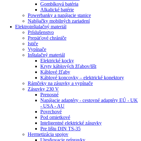
Gombíková batéria
Alkalické batérie
Powerbanky a napájacie stanice
Nabíjačky mobilných zariadení
Elektroinštalačný materiál
Príslušenstvo
Prepäťové chrániče
Ističe
Vypínače
Inštalačný materiál
Elektrické kocky
Kryty káblových žľabov/líšt
Káblové žľaby
Káblové koncovky – elektrické konektory
Rámčeky na zásuvky a vypínače
Zásuvky 230 V
Prenosné
Napájacie adaptéry - cestovné adaptéry EÚ - UK
- USA - AU
Povrchové
Pod omietkové
Inteligentné elektrické zásuvky
Pre lištu DIN TS-35
Hermetizácia spojov
Utesňovacie prípravky