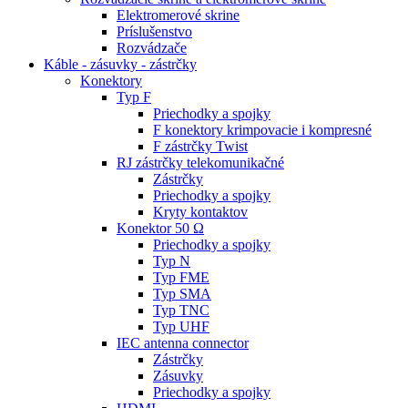
Elektromerové skrine
Príslušenstvo
Rozvádzače
Káble - zásuvky - zástrčky
Konektory
Typ F
Priechodky a spojky
F konektory krimpovacie i kompresné
F zástrčky Twist
RJ zástrčky telekomunikačné
Zástrčky
Priechodky a spojky
Kryty kontaktov
Konektor 50 Ω
Priechodky a spojky
Typ N
Typ FME
Typ SMA
Typ TNC
Typ UHF
IEC antenna connector
Zástrčky
Zásuvky
Priechodky a spojky