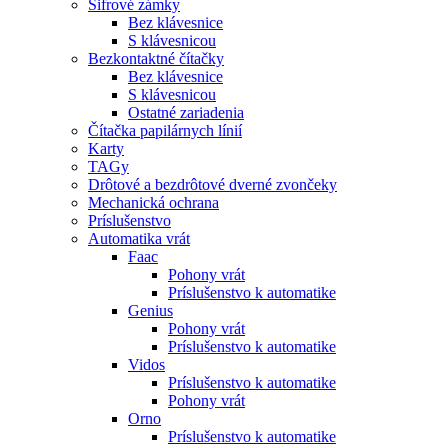
Šifrové zámky
Bez klávesnice
S klávesnicou
Bezkontaktné čítačky
Bez klávesnice
S klávesnicou
Ostatné zariadenia
Čítačka papilárnych línií
Karty
TAGy
Drôtové a bezdrôtové dverné zvončeky
Mechanická ochrana
Príslušenstvo
Automatika vrát
Faac
Pohony vrát
Príslušenstvo k automatike
Genius
Pohony vrát
Príslušenstvo k automatike
Vidos
Príslušenstvo k automatike
Pohony vrát
Orno
Príslušenstvo k automatike