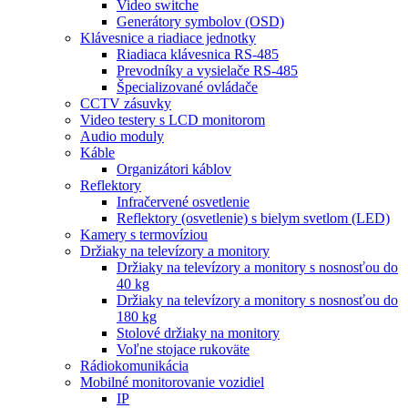
Video switche
Generátory symbolov (OSD)
Klávesnice a riadiace jednotky
Riadiaca klávesnica RS-485
Prevodníky a vysielače RS-485
Špecializované ovládače
CCTV zásuvky
Video testery s LCD monitorom
Audio moduly
Káble
Organizátori káblov
Reflektory
Infračervené osvetlenie
Reflektory (osvetlenie) s bielym svetlom (LED)
Kamery s termovíziou
Držiaky na televízory a monitory
Držiaky na televízory a monitory s nosnosťou do
40 kg
Držiaky na televízory a monitory s nosnosťou do
180 kg
Stolové držiaky na monitory
Voľne stojace rukoväte
Rádiokomunikácia
Mobilné monitorovanie vozidiel
IP