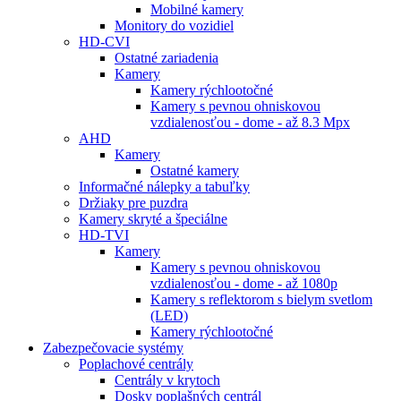
Mobilné kamery
Monitory do vozidiel
HD-CVI
Ostatné zariadenia
Kamery
Kamery rýchlootočné
Kamery s pevnou ohniskovou
vzdialenosťou - dome - až 8.3 Mpx
AHD
Kamery
Ostatné kamery
Informačné nálepky a tabuľky
Držiaky pre puzdra
Kamery skryté a špeciálne
HD-TVI
Kamery
Kamery s pevnou ohniskovou
vzdialenosťou - dome - až 1080p
Kamery s reflektorom s bielym svetlom
(LED)
Kamery rýchlootočné
Zabezpečovacie systémy
Poplachové centrály
Centrály v krytoch
Dosky poplašných centrál