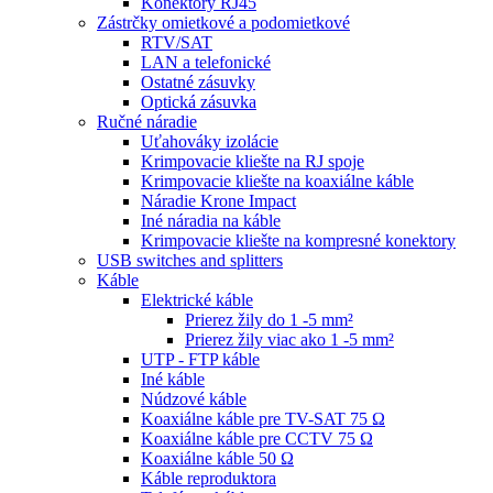
Konektory RJ45
Zástrčky omietkové a podomietkové
RTV/SAT
LAN a telefonické
Ostatné zásuvky
Optická zásuvka
Ručné náradie
Uťahováky izolácie
Krimpovacie kliešte na RJ spoje
Krimpovacie kliešte na koaxiálne káble
Náradie Krone Impact
Iné náradia na káble
Krimpovacie kliešte na kompresné konektory
USB switches and splitters
Káble
Elektrické káble
Prierez žily do 1 -5 mm²
Prierez žily viac ako 1 -5 mm²
UTP - FTP káble
Iné káble
Núdzové káble
Koaxiálne káble pre TV-SAT 75 Ω
Koaxiálne káble pre CCTV 75 Ω
Koaxiálne káble 50 Ω
Káble reproduktora