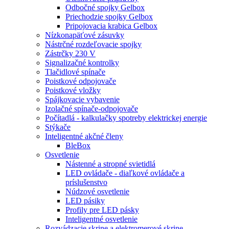
Odbočné spojky Gelbox
Priechodzie spojky Gelbox
Pripojovacia krabica Gelbox
Nízkonapäťové zásuvky
Nástrčné rozdeľovacie spojky
Zástrčky 230 V
Signalizačné kontrolky
Tlačidlové spínače
Poistkové odpojovače
Poistkové vložky
Spájkovacie vybavenie
Izolačné spínače-odpojovače
Počítadlá - kalkulačky spotreby elektrickej energie
Stýkače
Inteligentné akčné členy
BleBox
Osvetlenie
Nástenné a stropné svietidlá
LED ovládače - diaľkové ovládače a
príslušenstvo
Núdzové osvetlenie
LED pásiky
Profily pre LED pásky
Inteligentné osvetlenie
Rozvádzacie skrine a elektromerové skrine