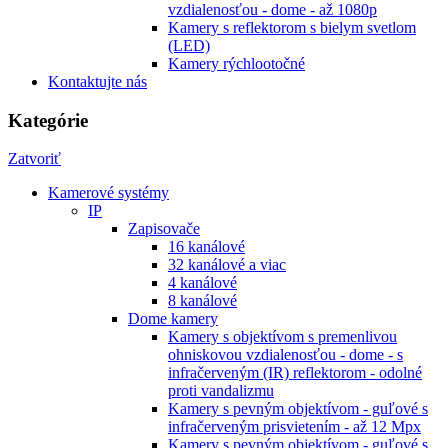
vzdialenosťou - dome - až 1080p
Kamery s reflektorom s bielym svetlom
(LED)
Kamery rýchlootočné
Kontaktujte nás
Kategórie
Zatvoriť
Kamerové systémy
IP
Zapisovače
16 kanálové
32 kanálové a viac
4 kanálové
8 kanálové
Dome kamery
Kamery s objektívom s premenlivou
ohniskovou vzdialenosťou - dome - s
infračerveným (IR) reflektorom - odolné
proti vandalizmu
Kamery s pevným objektívom - guľové s
infračerveným prisvietením - až 12 Mpx
Kamery s pevným objektívom - guľové s