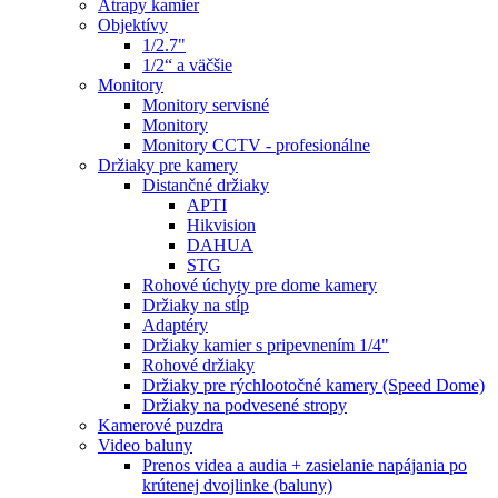
Atrapy kamier
Objektívy
1/2.7"
1/2“ a väčšie
Monitory
Monitory servisné
Monitory
Monitory CCTV - profesionálne
Držiaky pre kamery
Distančné držiaky
APTI
Hikvision
DAHUA
STG
Rohové úchyty pre dome kamery
Držiaky na stĺp
Adaptéry
Držiaky kamier s pripevnením 1/4"
Rohové držiaky
Držiaky pre rýchlootočné kamery (Speed Dome)
Držiaky na podvesené stropy
Kamerové puzdra
Video baluny
Prenos videa a audia + zasielanie napájania po
krútenej dvojlinke (baluny)