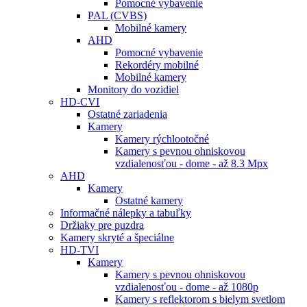
Pomocné vybavenie
PAL (CVBS)
Mobilné kamery
AHD
Pomocné vybavenie
Rekordéry mobilné
Mobilné kamery
Monitory do vozidiel
HD-CVI
Ostatné zariadenia
Kamery
Kamery rýchlootočné
Kamery s pevnou ohniskovou
vzdialenosťou - dome - až 8.3 Mpx
AHD
Kamery
Ostatné kamery
Informačné nálepky a tabuľky
Držiaky pre puzdra
Kamery skryté a špeciálne
HD-TVI
Kamery
Kamery s pevnou ohniskovou
vzdialenosťou - dome - až 1080p
Kamery s reflektorom s bielym svetlom