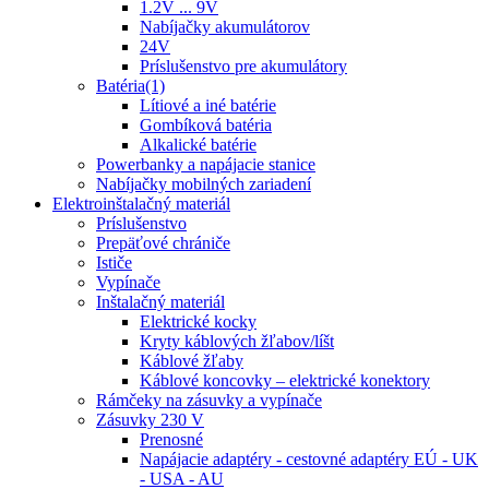
1.2V ... 9V
Nabíjačky akumulátorov
24V
Príslušenstvo pre akumulátory
Batéria(1)
Lítiové a iné batérie
Gombíková batéria
Alkalické batérie
Powerbanky a napájacie stanice
Nabíjačky mobilných zariadení
Elektroinštalačný materiál
Príslušenstvo
Prepäťové chrániče
Ističe
Vypínače
Inštalačný materiál
Elektrické kocky
Kryty káblových žľabov/líšt
Káblové žľaby
Káblové koncovky – elektrické konektory
Rámčeky na zásuvky a vypínače
Zásuvky 230 V
Prenosné
Napájacie adaptéry - cestovné adaptéry EÚ - UK
- USA - AU