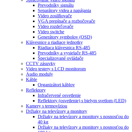
Prevodníky signálu
Separátory videa a napájania
Video zosilňovače
VGA prepínače a rozbočovače
Video rozdeľovače
Video switche
Generátory symbolov (OSD)
Klávesnice a riadiace jednotky
Riadiaca klávesnica RS-485
Prevodníky a vysielače RS-485
Špecializované ovládače
CCTV zásuvky
Video testery s LCD monitorom
Audio moduly
Káble
Organizátori káblov
Reflektory
Infračervené osvetlenie
Reflektory (osvetlenie) s bielym svetlom (LED)
Kamery s termovíziou
Držiaky na televízory a monitory
Držiaky na televízory a monitory s nosnosťou do
40 kg
Držiaky na televízory a monitory s nosnosťou do