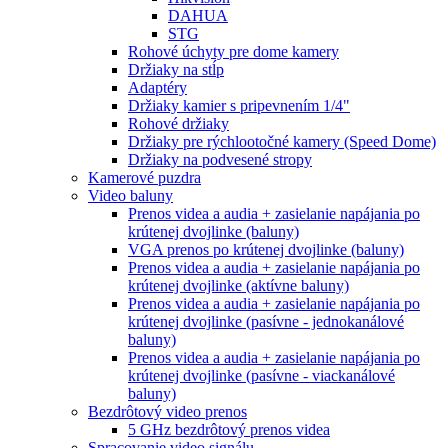
DAHUA
STG
Rohové úchyty pre dome kamery
Držiaky na stĺp
Adaptéry
Držiaky kamier s pripevnením 1/4"
Rohové držiaky
Držiaky pre rýchlootočné kamery (Speed Dome)
Držiaky na podvesené stropy
Kamerové puzdra
Video baluny
Prenos videa a audia + zasielanie napájania po
krútenej dvojlinke (baluny)
VGA prenos po krútenej dvojlinke (baluny)
Prenos videa a audia + zasielanie napájania po
krútenej dvojlinke (aktívne baluny)
Prenos videa a audia + zasielanie napájania po
krútenej dvojlinke (pasívne - jednokanálové
baluny)
Prenos videa a audia + zasielanie napájania po
krútenej dvojlinke (pasívne - viackanálové
baluny)
Bezdrôtový video prenos
5 GHz bezdrôtový prenos videa
Spracovanie video signálu