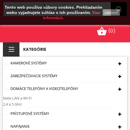
Tento web používa súbory cookies. Prehliadaním
webu vyjadrujete súhlas s ich používaním.
Viac
zatvoriť
informácii.
shopping_basket
(0)
KATEGÓRIE
KAMEROVÉ SYSTÉMY
KAMERY S PEVNÝM
ZABEZPEČOVACIE SYSTÉMY
OBJEKTÍVOM -
GUĽOVÉ S
DOMÁCE TELEFÓNY A VIDEOTELEFÓNY
Siete LAN a Wi-Fi
INFRAČERVENÝM
2.4 a 5 GHz
PRISVIETENÍM -
PRÍSTUPOVÉ SYSTÉMY
ANTIVANDAL - AŽ
NAPÁJANIE