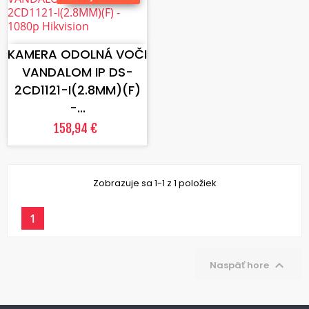
VLOŽIŤ DO KOŠÍKA
KAMERA ODOLNÁ VOČI
VANDALOM IP DS-
2CD1121-I(2.8MM)(F)
-...
158,94 €
Zobrazuje sa 1-1 z 1 položiek
1

Naspäť hore