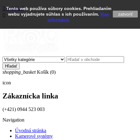

Tento web používa súbory cookies. Prehliadaním
Prihlásiť
webu vyjadrujete súhlas s ich používaním.
Viac
zatvoriť

informácii.
Hľadať
shopping_basket
Košík
(0)
icon
Zákaznícka linka
(+421) 0944 523 003
Navigation
Úvodná stránka
Kamerové systémy