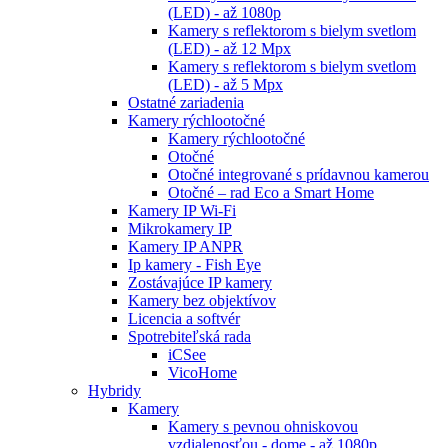
(LED) - až 1080p
Kamery s reflektorom s bielym svetlom
(LED) - až 12 Mpx
Kamery s reflektorom s bielym svetlom
(LED) - až 5 Mpx
Ostatné zariadenia
Kamery rýchlootočné
Kamery rýchlootočné
Otočné
Otočné integrované s prídavnou kamerou
Otočné – rad Eco a Smart Home
Kamery IP Wi-Fi
Mikrokamery IP
Kamery IP ANPR
Ip kamery - Fish Eye
Zostávajúce IP kamery
Kamery bez objektívov
Licencia a softvér
Spotrebiteľská rada
iCSee
VicoHome
Hybridy
Kamery
Kamery s pevnou ohniskovou
vzdialenosťou - dome - až 1080p