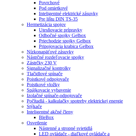
Povrchové
Pod omietkové
Inteligentné elektrické zásuvky
Pre lištu DIN TS-35
Hermetizácia spojov
Utesňovacie prípravky
Odbočné spojky Gelbox
Priechodzie spojky Gelbox
Pripojovacia krabica Gelbox
Nízkonapäťové zásuvky
Nástrčné rozdeľovacie spojky
Zástrčky 230 V
Signalizačné kontrolky
Tlačidlové spínače
Poistkové odpojovače
Poistkové vložky
Spájkovacie vybavenie
Izolačné spínače-odpojovače
Počítadlá - kalkulačky spotreby elektrickej energie
Stýkače
Inteligentné akčné členy
BleBox
Osvetlenie
Nástenné a stropné svietidlá
LED ovládače - diaľkové ovládače a