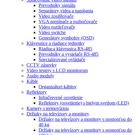
Prevodníky signálu
Separátory videa a napájania
Video zosilňovače
VGA prepínače a rozbočovače
Video rozdeľovače
Video switche
Generátory symbolov (OSD)
Klávesnice a riadiace jednotky
Riadiaca klávesnica RS-485
Prevodníky a vysielače RS-485
Špecializované ovládače
CCTV zásuvky
Video testery s LCD monitorom
Audio moduly
Káble
Organizátori káblov
Reflektory
Infračervené osvetlenie
Reflektory (osvetlenie) s bielym svetlom (LED)
Kamery s termovíziou
Držiaky na televízory a monitory
Držiaky na televízory a monitory s nosnosťou do
40 kg
Držiaky na televízory a monitory s nosnosťou do