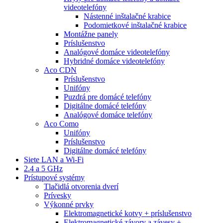
videotelefóny
Nástenné inštalačné krabice
Podomietkové inštalačné krabice
Montážne panely
Príslušenstvo
Analógové domáce videotelefóny
Hybridné domáce videotelefóny
Aco CDN
Príslušenstvo
Unifóny
Puzdrá pre domácé telefóny
Digitálne domácé telefóny
Analógové domáce telefóny
Aco Como
Unifóny
Príslušenstvo
Digitálne domácé telefóny
Siete LAN a Wi-Fi
2.4 a 5 GHz
Prístupové systémy
Tlačidlá otvorenia dverí
Prívesky
Výkonné prvky
Elektromagnetické kotvy + príslušenstvo
Elektromagnetické závory a závesy +