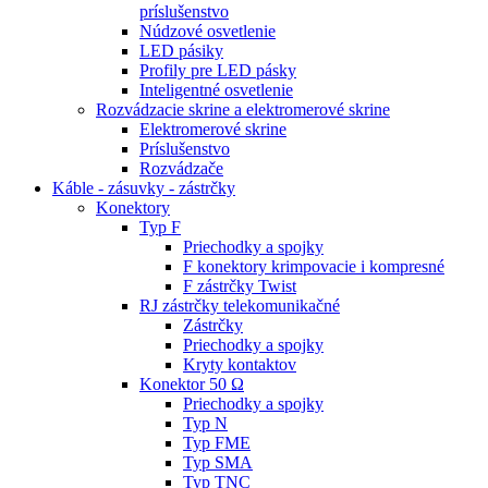
príslušenstvo
Núdzové osvetlenie
LED pásiky
Profily pre LED pásky
Inteligentné osvetlenie
Rozvádzacie skrine a elektromerové skrine
Elektromerové skrine
Príslušenstvo
Rozvádzače
Káble - zásuvky - zástrčky
Konektory
Typ F
Priechodky a spojky
F konektory krimpovacie i kompresné
F zástrčky Twist
RJ zástrčky telekomunikačné
Zástrčky
Priechodky a spojky
Kryty kontaktov
Konektor 50 Ω
Priechodky a spojky
Typ N
Typ FME
Typ SMA
Typ TNC