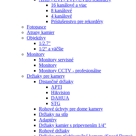
16 kanálové a viac
8 kanálové
4 kanálové
Príslušenstvo pre rekordéry
Fotopasce
Atrapy kamier
Objektívy
1/2.7"
1/2“ a väčšie
Monitory
Monitory servisné
Monitory
Monitory CCTV - profesionálne
Držiaky pre kamery
Distančné držiaky
APTI
Hikvision
DAHUA
STG
Rohové úchyty pre dome kamery
Držiaky na stĺp
Adaptéry
Držiaky kamier s pripevnením 1/4"
Rohové držiaky