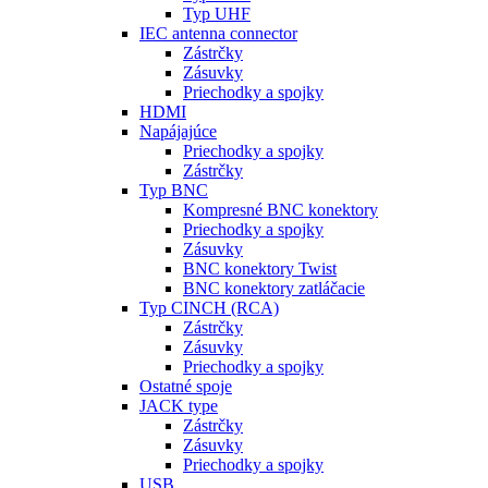
Typ UHF
IEC antenna connector
Zástrčky
Zásuvky
Priechodky a spojky
HDMI
Napájajúce
Priechodky a spojky
Zástrčky
Typ BNC
Kompresné BNC konektory
Priechodky a spojky
Zásuvky
BNC konektory Twist
BNC konektory zatláčacie
Typ CINCH (RCA)
Zástrčky
Zásuvky
Priechodky a spojky
Ostatné spoje
JACK type
Zástrčky
Zásuvky
Priechodky a spojky
USB