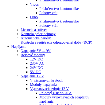
Príslušenstvo k automatike
Vidos
Príslušenstvo k automatike
Pohony vrát
Orno
Príslušenstvo k automatike
Pohony vrát
Licencia a softvér
Kontrola práce ochrany
Automatické bariéry
Kontrola a registrácia odpracovanej doby (RCP)
Napájanie
Napájanie 5V ... 9V
Reléové moduly
12V DC
230V AC
24V DC
5V DC
Napájanie 12 V
V nástenných krytoch
Moduly napájania
Vyrovnávacie zdroje 12 V
Prúdový zisk do 20 A
Moduly vyrovnávacích adaptérov
napájania