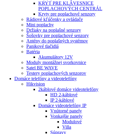
KRYT PRE KLÁVESNICE
POPLACHOVÝCH CENTRÁL
Kryty pre poplachové senzory
Rádiové kľúčenky a ovládače
Mini poplachy
Držiaky na poplašné senzory
Šošovky pre poplachové senzory
Antény do poplašných systémov
Panikové tlačidlá
Batéria
Akumulátory 12V
Moduly montážnej svorkovnice
Satel BE WAVE
Testery poplachových senzorov
Domáce telefóny a videotelefóny
Hikvision
2káblové domáce videotelefóny
HD 2-káblové
IP 2-káblové
Domáce videotelefóny IP
Vnútorné panely
Vonkajšie panely
Modulové
Villa
Súpravy