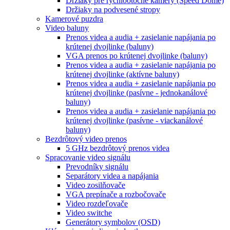
Držiaky pre rýchlootočné kamery (Speed Dome)
Držiaky na podvesené stropy
Kamerové puzdra
Video baluny
Prenos videa a audia + zasielanie napájania po
krútenej dvojlinke (baluny)
VGA prenos po krútenej dvojlinke (baluny)
Prenos videa a audia + zasielanie napájania po
krútenej dvojlinke (aktívne baluny)
Prenos videa a audia + zasielanie napájania po
krútenej dvojlinke (pasívne - jednokanálové
baluny)
Prenos videa a audia + zasielanie napájania po
krútenej dvojlinke (pasívne - viackanálové
baluny)
Bezdrôtový video prenos
5 GHz bezdrôtový prenos videa
Spracovanie video signálu
Prevodníky signálu
Separátory videa a napájania
Video zosilňovače
VGA prepínače a rozbočovače
Video rozdeľovače
Video switche
Generátory symbolov (OSD)