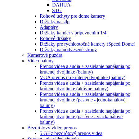
DAHUA
STG
Rohové úchyty pre dome kamery
Držiaky na stĺp
Adaptéry
Držiaky kamier s pripevnením 1/4"
Rohové držiaky
Držiaky pre rýchlootočné kamery (Speed Dome)
Držiaky na podvesené stropy
Kamerové puzdra
Video baluny
Prenos videa a audia + zasielanie napájania po
krútenej dvojlinke (baluny)
VGA prenos po krútenej dvojlinke (baluny)
Prenos videa a audia + zasielanie napájania po
krútenej dvojlinke (aktívne baluny)
Prenos videa a audia + zasielanie napájania po
krútenej dvojlinke (pasívne - jednokanálové
baluny)
Prenos videa a audia + zasielanie napájania po
krútenej dvojlinke (pasívne - viackanálové
baluny)
Bezdrôtový video prenos
5 GHz bezdrôtový prenos videa
Spracovanie video signálu