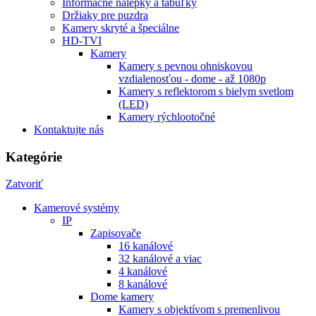
Informačné nálepky a tabuľky
Držiaky pre puzdra
Kamery skryté a špeciálne
HD-TVI
Kamery
Kamery s pevnou ohniskovou
vzdialenosťou - dome - až 1080p
Kamery s reflektorom s bielym svetlom
(LED)
Kamery rýchlootočné
Kontaktujte nás
Kategórie
Zatvoriť
Kamerové systémy
IP
Zapisovače
16 kanálové
32 kanálové a viac
4 kanálové
8 kanálové
Dome kamery
Kamery s objektívom s premenlivou