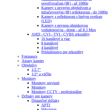
osvetľovačom (IR) - až 1080p
Kamery s pevným objektívom a
infračerveným (IR) reflektorom - do 1080p
Kamery s reflektorom s bielym svetlom
(LED)
Kamery s pevnou ohniskovou
vzdialenosťou - dome - až 8.3 Mpx
AHD - CVI - TVI - CVBS rekordéry
16 kanálové a viac
8 kanálové
4 kanálové
Príslušenstvo pre rekordéry
Fotopasce
Atrapy kamier
Objektívy
1/2.7"
1/2“ a väčšie
Monitory
Monitory servisné
Monitory
Monitory CCTV - profesionálne
Držiaky pre kamery
Distančné držiaky
APTI
Hikvision