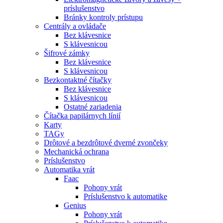
príslušenstvo
Bránky kontroly prístupu
Centrály a ovládače
Bez klávesnice
S klávesnicou
Šifrové zámky
Bez klávesnice
S klávesnicou
Bezkontaktné čítačky
Bez klávesnice
S klávesnicou
Ostatné zariadenia
Čítačka papilárnych línií
Karty
TAGy
Drôtové a bezdrôtové dverné zvončeky
Mechanická ochrana
Príslušenstvo
Automatika vrát
Faac
Pohony vrát
Príslušenstvo k automatike
Genius
Pohony vrát