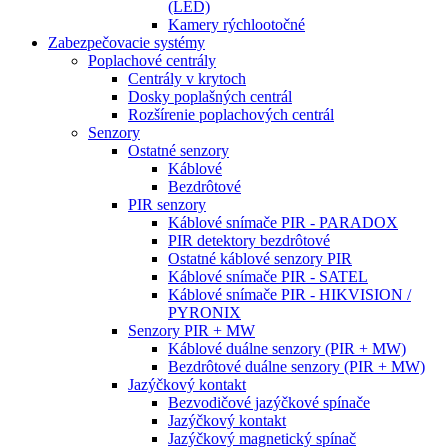
(LED)
Kamery rýchlootočné
Zabezpečovacie systémy
Poplachové centrály
Centrály v krytoch
Dosky poplašných centrál
Rozšírenie poplachových centrál
Senzory
Ostatné senzory
Káblové
Bezdrôtové
PIR senzory
Káblové snímače PIR - PARADOX
PIR detektory bezdrôtové
Ostatné káblové senzory PIR
Káblové snímače PIR - SATEL
Káblové snímače PIR - HIKVISION /
PYRONIX
Senzory PIR + MW
Káblové duálne senzory (PIR + MW)
Bezdrôtové duálne senzory (PIR + MW)
Jazýčkový kontakt
Bezvodičové jazýčkové spínače
Jazýčkový kontakt
Jazýčkový magnetický spínač