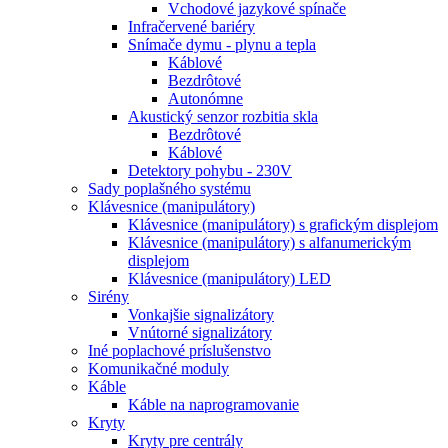
Vchodové jazykové spínače
Infračervené bariéry
Snímače dymu - plynu a tepla
Káblové
Bezdrôtové
Autonómne
Akustický senzor rozbitia skla
Bezdrôtové
Káblové
Detektory pohybu - 230V
Sady poplašného systému
Klávesnice (manipulátory)
Klávesnice (manipulátory) s grafickým displejom
Klávesnice (manipulátory) s alfanumerickým
displejom
Klávesnice (manipulátory) LED
Sirény
Vonkajšie signalizátory
Vnútorné signalizátory
Iné poplachové príslušenstvo
Komunikačné moduly
Káble
Káble na naprogramovanie
Kryty
Kryty pre centrály