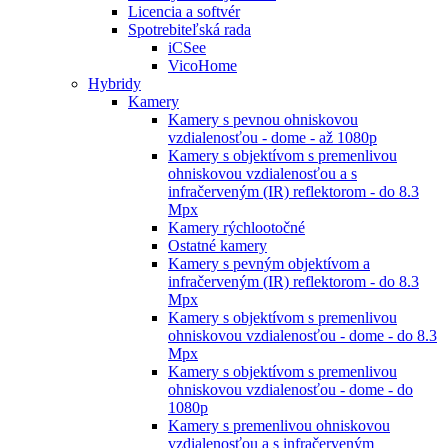
Licencia a softvér
Spotrebiteľská rada
iCSee
VicoHome
Hybridy
Kamery
Kamery s pevnou ohniskovou
vzdialenosťou - dome - až 1080p
Kamery s objektívom s premenlivou
ohniskovou vzdialenosťou a s
infračerveným (IR) reflektorom - do 8.3
Mpx
Kamery rýchlootočné
Ostatné kamery
Kamery s pevným objektívom a
infračerveným (IR) reflektorom - do 8.3
Mpx
Kamery s objektívom s premenlivou
ohniskovou vzdialenosťou - dome - do 8.3
Mpx
Kamery s objektívom s premenlivou
ohniskovou vzdialenosťou - dome - do
1080p
Kamery s premenlivou ohniskovou
vzdialenosťou a s infračerveným