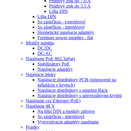
Prúdový zisk do 7.0 A
Prúdový zisk do 3.5 A
Lišta DIN
Lišta DIN
So zástrčkou - exteriérové
So zástrčkou - interiérové
Hermetické napájacie adaptéry
Furniture power supplies - flat
Meniče napätia
DC/DC
DC/AC
Napájanie PoE 802.3af(at)
Stabilizátory PoE
Napájacie adaptéry
Napájacie bloky
Napájacie distribútory PCB (pripravené na
inštaláciu v krytoch)
Napájacie distribútory s panelmi Rack
Napájacie distribútory s univerzálnymi krytmi
Napájanie cez Ethernet (PoE)
Napájanie 48 V
Na lištu DIN a moduly zdrojov
So zástrčkou - interiérové
Vyrovnávacie adaptéry napájania
Poistky