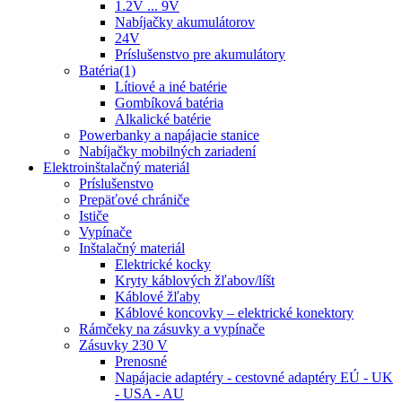
1.2V ... 9V
Nabíjačky akumulátorov
24V
Príslušenstvo pre akumulátory
Batéria(1)
Lítiové a iné batérie
Gombíková batéria
Alkalické batérie
Powerbanky a napájacie stanice
Nabíjačky mobilných zariadení
Elektroinštalačný materiál
Príslušenstvo
Prepäťové chrániče
Ističe
Vypínače
Inštalačný materiál
Elektrické kocky
Kryty káblových žľabov/líšt
Káblové žľaby
Káblové koncovky – elektrické konektory
Rámčeky na zásuvky a vypínače
Zásuvky 230 V
Prenosné
Napájacie adaptéry - cestovné adaptéry EÚ - UK
- USA - AU