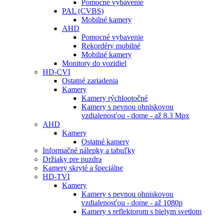
Pomocné vybavenie
PAL (CVBS)
Mobilné kamery
AHD
Pomocné vybavenie
Rekordéry mobilné
Mobilné kamery
Monitory do vozidiel
HD-CVI
Ostatné zariadenia
Kamery
Kamery rýchlootočné
Kamery s pevnou ohniskovou
vzdialenosťou - dome - až 8.3 Mpx
AHD
Kamery
Ostatné kamery
Informačné nálepky a tabuľky
Držiaky pre puzdra
Kamery skryté a špeciálne
HD-TVI
Kamery
Kamery s pevnou ohniskovou
vzdialenosťou - dome - až 1080p
Kamery s reflektorom s bielym svetlom