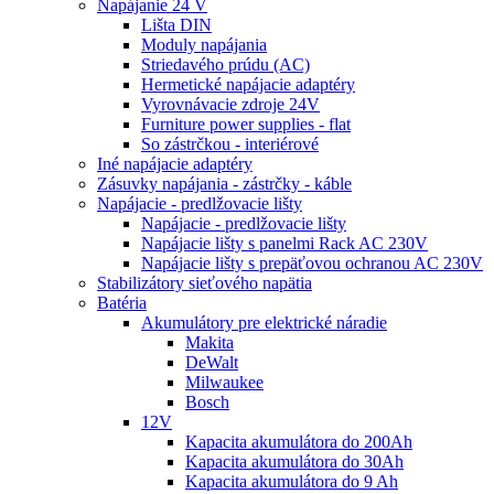
Napájanie 24 V
Lišta DIN
Moduly napájania
Striedavého prúdu (AC)
Hermetické napájacie adaptéry
Vyrovnávacie zdroje 24V
Furniture power supplies - flat
So zástrčkou - interiérové
Iné napájacie adaptéry
Zásuvky napájania - zástrčky - káble
Napájacie - predlžovacie lišty
Napájacie - predlžovacie lišty
Napájacie lišty s panelmi Rack AC 230V
Napájacie lišty s prepäťovou ochranou AC 230V
Stabilizátory sieťového napätia
Batéria
Akumulátory pre elektrické náradie
Makita
DeWalt
Milwaukee
Bosch
12V
Kapacita akumulátora do 200Ah
Kapacita akumulátora do 30Ah
Kapacita akumulátora do 9 Ah