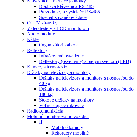
Klávesnice a riadiace jednotky
Riadiaca klávesnica RS-485
Prevodníky a vysielače RS-485
Špecializované ovládače
CCTV zásuvky
Video testery s LCD monitorom
Audio moduly
Káble
Organizátori káblov
Reflektory
Infračervené osvetlenie
Reflektory (osvetlenie) s bielym svetlom (LED)
Kamery s termovíziou
Držiaky na televízory a monitory
Držiaky na televízory a monitory s nosnosťou do
40 kg
Držiaky na televízory a monitory s nosnosťou do
180 kg
Stolové držiaky na monitory
Voľne stojace rukoväte
Rádiokomunikácia
Mobilné monitorovanie vozidiel
IP
Mobilné kamery
Rekordéry mobilné