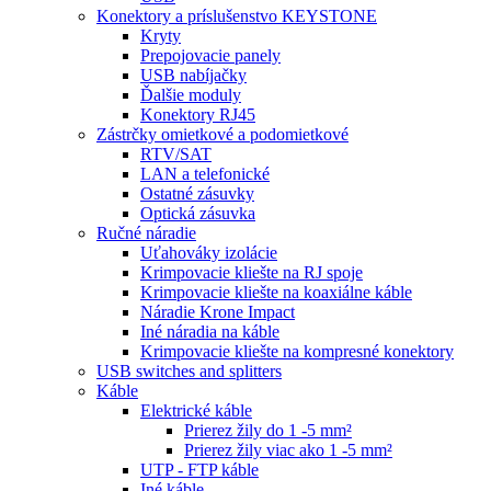
Konektory a príslušenstvo KEYSTONE
Kryty
Prepojovacie panely
USB nabíjačky
Ďalšie moduly
Konektory RJ45
Zástrčky omietkové a podomietkové
RTV/SAT
LAN a telefonické
Ostatné zásuvky
Optická zásuvka
Ručné náradie
Uťahováky izolácie
Krimpovacie kliešte na RJ spoje
Krimpovacie kliešte na koaxiálne káble
Náradie Krone Impact
Iné náradia na káble
Krimpovacie kliešte na kompresné konektory
USB switches and splitters
Káble
Elektrické káble
Prierez žily do 1 -5 mm²
Prierez žily viac ako 1 -5 mm²
UTP - FTP káble
Iné káble