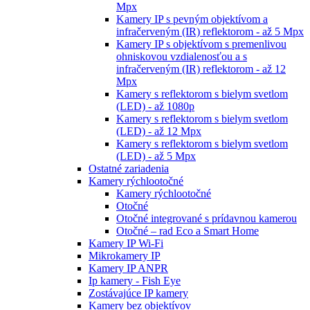
Mpx
Kamery IP s pevným objektívom a
infračerveným (IR) reflektorom - až 5 Mpx
Kamery IP s objektívom s premenlivou
ohniskovou vzdialenosťou a s
infračerveným (IR) reflektorom - až 12
Mpx
Kamery s reflektorom s bielym svetlom
(LED) - až 1080p
Kamery s reflektorom s bielym svetlom
(LED) - až 12 Mpx
Kamery s reflektorom s bielym svetlom
(LED) - až 5 Mpx
Ostatné zariadenia
Kamery rýchlootočné
Kamery rýchlootočné
Otočné
Otočné integrované s prídavnou kamerou
Otočné – rad Eco a Smart Home
Kamery IP Wi-Fi
Mikrokamery IP
Kamery IP ANPR
Ip kamery - Fish Eye
Zostávajúce IP kamery
Kamery bez objektívov