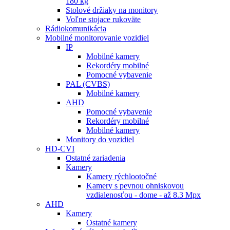
180 kg
Stolové držiaky na monitory
Voľne stojace rukoväte
Rádiokomunikácia
Mobilné monitorovanie vozidiel
IP
Mobilné kamery
Rekordéry mobilné
Pomocné vybavenie
PAL (CVBS)
Mobilné kamery
AHD
Pomocné vybavenie
Rekordéry mobilné
Mobilné kamery
Monitory do vozidiel
HD-CVI
Ostatné zariadenia
Kamery
Kamery rýchlootočné
Kamery s pevnou ohniskovou
vzdialenosťou - dome - až 8.3 Mpx
AHD
Kamery
Ostatné kamery