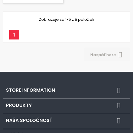
Zobrazuje sa 1-5 z 5 položiek
1

Naspäť hore
STORE INFORMATION

PRODUKTY

NAŠA SPOLOČNOSŤ
