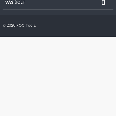
VÁŠ ÚČET

© 2020 ROC Tools.