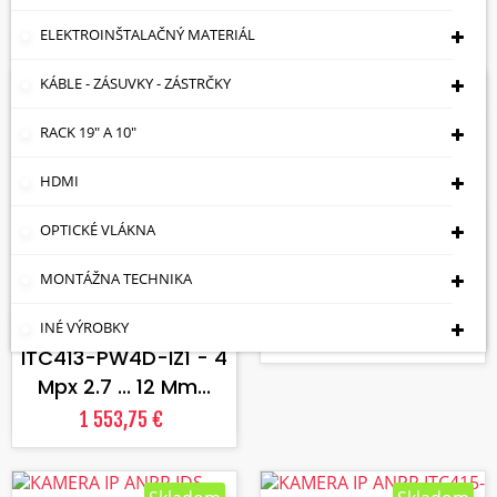
Zobrazuje sa 1-5 z 5 položiek
ELEKTROINŠTALAČNÝ MATERIÁL
KÁBLE - ZÁSUVKY - ZÁSTRČKY
Skladom
Skladom
RACK 19" A 10"
VLOŽIŤ DO KOŠÍKA
HDMI
KAMERA IP ANPR IDS-
OPTICKÉ VLÁKNA
2CD7A46G0/P-
IZHSY(2.8-12MM)(C) -
MONTÁŽNA TECHNIKA
VLOŽIŤ DO KOŠÍKA
4 Mpx...
KAMERA IP ANPR
INÉ VÝROBKY
1 693,81 €
ITC413-PW4D-IZ1 - 4
Mpx 2.7 ... 12 Mm...
1 553,75 €