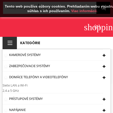
Tento web používa súbory cookies. Prehliadaním webu vyjadru
súhlas s ich používaním.
Viac informácii.
shoppin
(0)
KATEGÓRIE
KAMEROVÉ SYSTÉMY
KAMERY IP ANPR
ZABEZPEČOVACIE SYSTÉMY
Úvodná Stránka
Kamerové Systémy
IP
Kamery IP ANPR
DOMÁCE TELEFÓNY A VIDEOTELEFÓNY
Siete LAN a Wi-Fi
Kamery IP ANPR
2.4 a 5 GHz
PRÍSTUPOVÉ SYSTÉMY

Cena: vzostupne
NAPÁJANIE