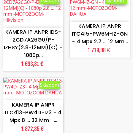
Skladom
Skladom
VLOŽIŤ DO KOŠÍKA
VLOŽIŤ DO KOŠÍKA
KAMERA IP ANPR
KAMERA IP ANPR IDS-
ITC415-PW6M-IZ-GN
2CD7A26G0/P-
- 4 Mpx 2.7 ... 12 Mm...
IZHSY(2.8-12MM)(C) -
1 719,08 €
1080p...
1 693,81 €
Skladom
VLOŽIŤ DO KOŠÍKA
KAMERA IP ANPR
ITC413-PW4D-IZ3 - 4
Mpx 8 ... 32 Mm -...
1 872,85 €