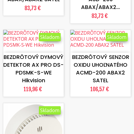
ABAX/ABAX2...
83,73 €
83,73 €
Skladom
Skladom
VLOŽIŤ DO KOŠÍKA
VLOŽIŤ DO KOŠÍKA
BEZDRÔTOVÝ DYMOVÝ
BEZDRÔTOVÝ SENZOR
DETEKTOR AX PRO DS-
OXIDU UHOĽNATÉHO
PDSMK-S-WE
ACMD-200 ABAX2
Hikvision
SATEL
119,96 €
106,57 €
Skladom