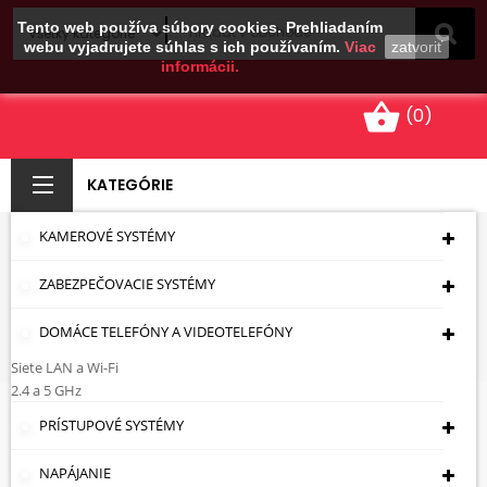
Tento web používa súbory cookies. Prehliadaním
webu vyjadrujete súhlas s ich používaním.
Viac
zatvoriť
informácii.
shopping_basket
(0)
KATEGÓRIE
KAMEROVÉ SYSTÉMY
BEZDRÔTOVÉ
ZABEZPEČOVACIE SYSTÉMY
Úvodná Stránka
Zabezpečovacie Systémy
Senzory
Snímače Dymu - Plynu A Tepla
DOMÁCE TELEFÓNY A VIDEOTELEFÓNY
Bezdrôtové
Siete LAN a Wi-Fi
2.4 a 5 GHz
Bezdrôtové
PRÍSTUPOVÉ SYSTÉMY
NAPÁJANIE