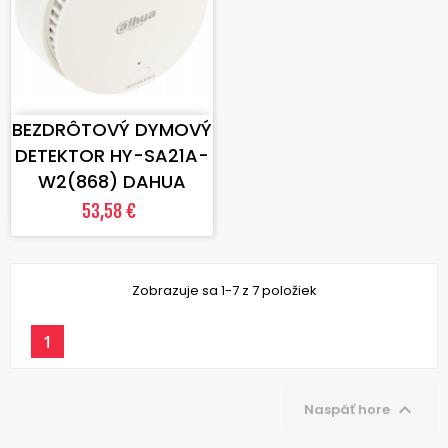
VLOŽIŤ DO KOŠÍKA
BEZDRÔTOVÝ DYMOVÝ
DETEKTOR HY-SA21A-
W2(868) DAHUA
53,58 €
Zobrazuje sa 1-7 z 7 položiek
1

Naspäť hore