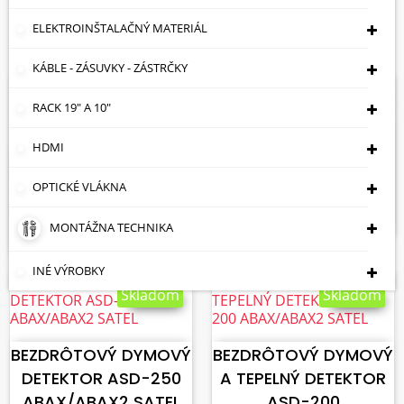
Cena: vzostupne

ELEKTROINŠTALAČNÝ MATERIÁL
Zobrazuje sa 1-7 z 7 položiek
KÁBLE - ZÁSUVKY - ZÁSTRČKY
Skladom
Skladom
VLOŽIŤ DO KOŠÍKA
RACK 19" A 10"
VLOŽIŤ DO KOŠÍKA
BEZDRÔTOVÝ DYMOVÝ
HDMI
BEZDRÔTOVÝ DYMOVÝ
DETEKTOR MSD-350
A TEPELNÝ DETEKTOR
SATEL
OPTICKÉ VLÁKNA
MSD-300 SATEL
50,25 €
MONTÁŽNA TECHNIKA
48,72 €
INÉ VÝROBKY
Skladom
Skladom
VLOŽIŤ DO KOŠÍKA
VLOŽIŤ DO KOŠÍKA
BEZDRÔTOVÝ DYMOVÝ
BEZDRÔTOVÝ DYMOVÝ
DETEKTOR ASD-250
A TEPELNÝ DETEKTOR
ABAX/ABAX2 SATEL
ASD-200