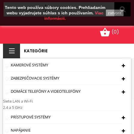
Tento web používa súbory cookies. Prehliadaním
webu vyjadrujete súhlas s ich používaním.
Viac
zatvoriť
informácii.
shopping_basket
(0)
KATEGÓRIE
KAMEROVÉ SYSTÉMY
APTI
ZABEZPEČOVACIE SYSTÉMY
Úvodná Stránka
Kamerové Systémy
Držiaky
Pre Kamery
Distančné Držiaky
APTI
DOMÁCE TELEFÓNY A VIDEOTELEFÓNY
Siete LAN a Wi-Fi
APTI
2.4 a 5 GHz
PRÍSTUPOVÉ SYSTÉMY
Cena: vzostupne
NAPÁJANIE
