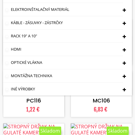
Zobrazuje sa 1-16 z 16 položiek
ELEKTROINŠTALAČNÝ MATERIÁL
KÁBLE - ZÁSUVKY - ZÁSTRČKY
Skladom
Skladom
VLOŽIŤ DO KOŠÍKA
VLOŽIŤ DO KOŠÍKA
RACK 19" A 10"
DRŽIAK KAMERY BD-
DRŽIAK KAMERY BD-
B116
PC115
HDMI
3,90 €
4,62 €
OPTICKÉ VLÁKNA
MONTÁŽNA TECHNIKA
Skladom
Skladom
VLOŽIŤ DO KOŠÍKA
VLOŽIŤ DO KOŠÍKA
INÉ VÝROBKY
DRŽIAK KAMERY BD-
DRŽIAK KAMERY BD-
PC116
MC106
1,22 €
6,83 €
Skladom
Skladom