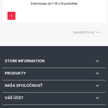
Zobrazuje sa 1-16 z 16 položiek
1

Naspäť hore
STORE INFORMATION

PRODUKTY

NAŠA SPOLOČNOSŤ

VÁŠ ÚČET
