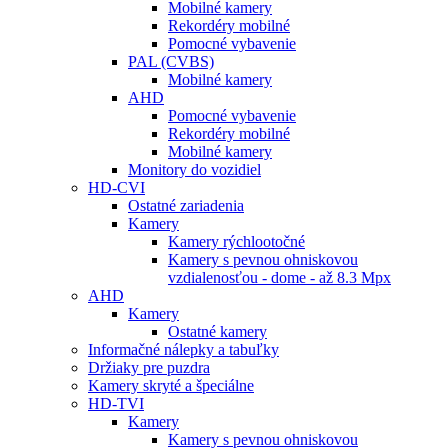
Mobilné kamery
Rekordéry mobilné
Pomocné vybavenie
PAL (CVBS)
Mobilné kamery
AHD
Pomocné vybavenie
Rekordéry mobilné
Mobilné kamery
Monitory do vozidiel
HD-CVI
Ostatné zariadenia
Kamery
Kamery rýchlootočné
Kamery s pevnou ohniskovou
vzdialenosťou - dome - až 8.3 Mpx
AHD
Kamery
Ostatné kamery
Informačné nálepky a tabuľky
Držiaky pre puzdra
Kamery skryté a špeciálne
HD-TVI
Kamery
Kamery s pevnou ohniskovou