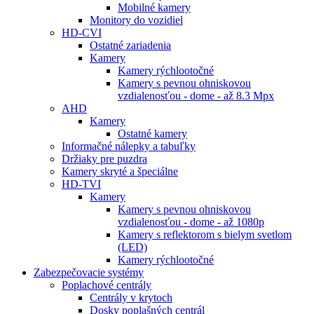
Mobilné kamery
Monitory do vozidiel
HD-CVI
Ostatné zariadenia
Kamery
Kamery rýchlootočné
Kamery s pevnou ohniskovou
vzdialenosťou - dome - až 8.3 Mpx
AHD
Kamery
Ostatné kamery
Informačné nálepky a tabuľky
Držiaky pre puzdra
Kamery skryté a špeciálne
HD-TVI
Kamery
Kamery s pevnou ohniskovou
vzdialenosťou - dome - až 1080p
Kamery s reflektorom s bielym svetlom
(LED)
Kamery rýchlootočné
Zabezpečovacie systémy
Poplachové centrály
Centrály v krytoch
Dosky poplašných centrál