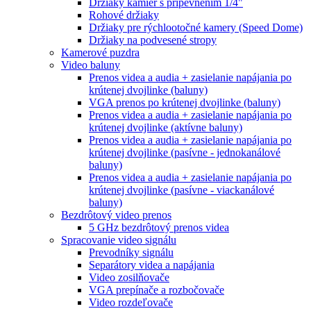
Držiaky kamier s pripevnením 1/4"
Rohové držiaky
Držiaky pre rýchlootočné kamery (Speed Dome)
Držiaky na podvesené stropy
Kamerové puzdra
Video baluny
Prenos videa a audia + zasielanie napájania po
krútenej dvojlinke (baluny)
VGA prenos po krútenej dvojlinke (baluny)
Prenos videa a audia + zasielanie napájania po
krútenej dvojlinke (aktívne baluny)
Prenos videa a audia + zasielanie napájania po
krútenej dvojlinke (pasívne - jednokanálové
baluny)
Prenos videa a audia + zasielanie napájania po
krútenej dvojlinke (pasívne - viackanálové
baluny)
Bezdrôtový video prenos
5 GHz bezdrôtový prenos videa
Spracovanie video signálu
Prevodníky signálu
Separátory videa a napájania
Video zosilňovače
VGA prepínače a rozbočovače
Video rozdeľovače