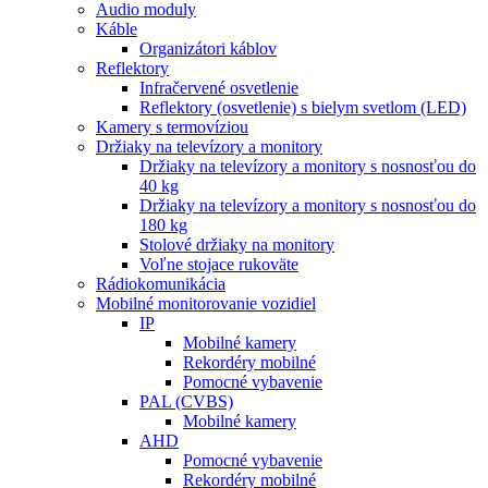
Audio moduly
Káble
Organizátori káblov
Reflektory
Infračervené osvetlenie
Reflektory (osvetlenie) s bielym svetlom (LED)
Kamery s termovíziou
Držiaky na televízory a monitory
Držiaky na televízory a monitory s nosnosťou do
40 kg
Držiaky na televízory a monitory s nosnosťou do
180 kg
Stolové držiaky na monitory
Voľne stojace rukoväte
Rádiokomunikácia
Mobilné monitorovanie vozidiel
IP
Mobilné kamery
Rekordéry mobilné
Pomocné vybavenie
PAL (CVBS)
Mobilné kamery
AHD
Pomocné vybavenie
Rekordéry mobilné