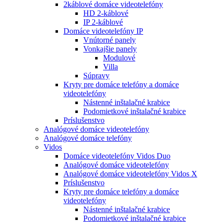
2káblové domáce videotelefóny
HD 2-káblové
IP 2-káblové
Domáce videotelefóny IP
Vnútorné panely
Vonkajšie panely
Modulové
Villa
Súpravy
Kryty pre domáce telefóny a domáce
videotelefóny
Nástenné inštalačné krabice
Podomietkové inštalačné krabice
Príslušenstvo
Analógové domáce videotelefóny
Analógové domáce telefóny
Vidos
Domáce videotelefóny Vidos Duo
Analógové domáce videotelefóny
Analógové domáce videotelefóny Vidos X
Príslušenstvo
Kryty pre domáce telefóny a domáce
videotelefóny
Nástenné inštalačné krabice
Podomietkové inštalačné krabice