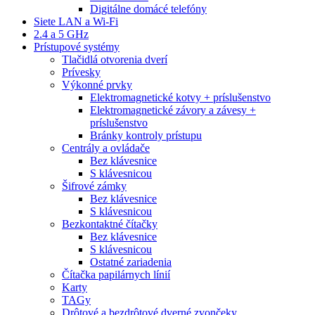
Digitálne domácé telefóny
Siete LAN a Wi-Fi
2.4 a 5 GHz
Prístupové systémy
Tlačidlá otvorenia dverí
Prívesky
Výkonné prvky
Elektromagnetické kotvy + príslušenstvo
Elektromagnetické závory a závesy +
príslušenstvo
Bránky kontroly prístupu
Centrály a ovládače
Bez klávesnice
S klávesnicou
Šifrové zámky
Bez klávesnice
S klávesnicou
Bezkontaktné čítačky
Bez klávesnice
S klávesnicou
Ostatné zariadenia
Čítačka papilárnych línií
Karty
TAGy
Drôtové a bezdrôtové dverné zvončeky