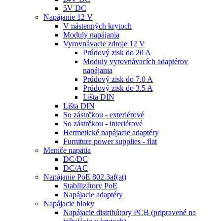
5V DC
Napájanie 12 V
V nástenných krytoch
Moduly napájania
Vyrovnávacie zdroje 12 V
Prúdový zisk do 20 A
Moduly vyrovnávacích adaptérov
napájania
Prúdový zisk do 7.0 A
Prúdový zisk do 3.5 A
Lišta DIN
Lišta DIN
So zástrčkou - exteriérové
So zástrčkou - interiérové
Hermetické napájacie adaptéry
Furniture power supplies - flat
Meniče napätia
DC/DC
DC/AC
Napájanie PoE 802.3af(at)
Stabilizátory PoE
Napájacie adaptéry
Napájacie bloky
Napájacie distribútory PCB (pripravené na