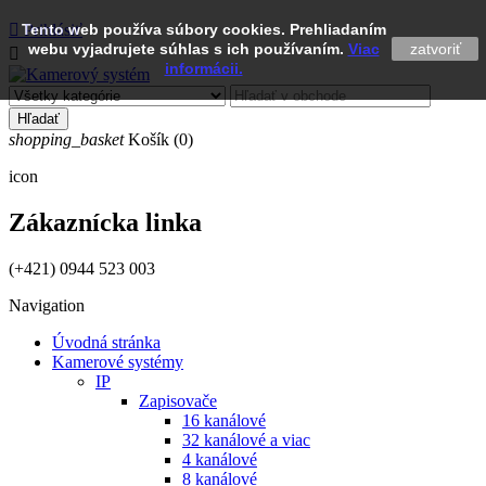

Tento web používa súbory cookies. Prehliadaním
Prihlásiť
webu vyjadrujete súhlas s ich používaním.
Viac
zatvoriť

informácii.
Hľadať
shopping_basket
Košík
(0)
icon
Zákaznícka linka
(+421) 0944 523 003
Navigation
Úvodná stránka
Kamerové systémy
IP
Zapisovače
16 kanálové
32 kanálové a viac
4 kanálové
8 kanálové