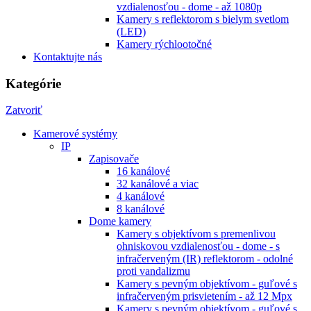
vzdialenosťou - dome - až 1080p
Kamery s reflektorom s bielym svetlom
(LED)
Kamery rýchlootočné
Kontaktujte nás
Kategórie
Zatvoriť
Kamerové systémy
IP
Zapisovače
16 kanálové
32 kanálové a viac
4 kanálové
8 kanálové
Dome kamery
Kamery s objektívom s premenlivou
ohniskovou vzdialenosťou - dome - s
infračerveným (IR) reflektorom - odolné
proti vandalizmu
Kamery s pevným objektívom - guľové s
infračerveným prisvietením - až 12 Mpx
Kamery s pevným objektívom - guľové s