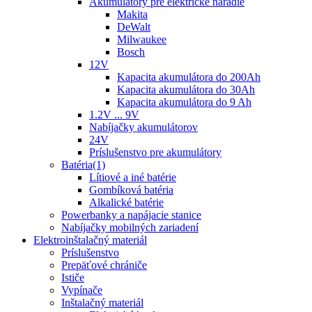
Akumulátory pre elektrické náradie
Makita
DeWalt
Milwaukee
Bosch
12V
Kapacita akumulátora do 200Ah
Kapacita akumulátora do 30Ah
Kapacita akumulátora do 9 Ah
1.2V ... 9V
Nabíjačky akumulátorov
24V
Príslušenstvo pre akumulátory
Batéria(1)
Lítiové a iné batérie
Gombíková batéria
Alkalické batérie
Powerbanky a napájacie stanice
Nabíjačky mobilných zariadení
Elektroinštalačný materiál
Príslušenstvo
Prepäťové chrániče
Ističe
Vypínače
Inštalačný materiál