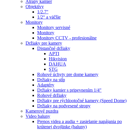
Atrapy kamier
Objektívy
1/2.7"
1/2“ a väčšie
Monitory
Monitory servisné
Monitory
Monitory CCTV - profesionálne
Držiaky pre kamery
Distančné držiaky
APTI
Hikvision
DAHUA
STG
Rohové úchyty pre dome kamery
Držiaky na stĺp
Adaptéry
Držiaky kamier s pripevnením 1/4"
Rohové držiaky
Držiaky pre rýchlootočné kamery (Speed Dome)
Držiaky na podvesené stropy
Kamerové puzdra
Video baluny
Prenos videa a audia + zasielanie napájania po
krútenej dvojlinke (baluny)