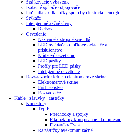
Spájkovacie vybavenie
Izolačné spínače-odpojovače
Počítadlá - kalkulačky spotreby elektrickej energie
Stýkače
Inteligentné akčné členy
BleBox
Osvetlenie
Nástenné a stropné svietidlá
LED ovládače - diaľkové ovládače a
príslušenstvo
Núdzové osvetlenie
LED pásiky
Profily pre LED pásky
Inteligentné osvetlenie
Rozvádzacie skrine a elektromerové skrine
Elektromerové skrine
Príslušenstvo
Rozvádzače
Káble - zásuvky - zástrčky
Konektory
Typ F
Priechodky a spojky
F konektory krimpovacie i kompresné
F zástrčky Twist
RJ zástrčky telekomunikačné