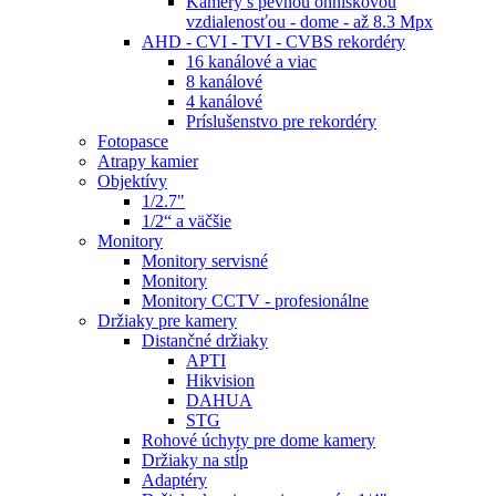
Kamery s pevnou ohniskovou
vzdialenosťou - dome - až 8.3 Mpx
AHD - CVI - TVI - CVBS rekordéry
16 kanálové a viac
8 kanálové
4 kanálové
Príslušenstvo pre rekordéry
Fotopasce
Atrapy kamier
Objektívy
1/2.7"
1/2“ a väčšie
Monitory
Monitory servisné
Monitory
Monitory CCTV - profesionálne
Držiaky pre kamery
Distančné držiaky
APTI
Hikvision
DAHUA
STG
Rohové úchyty pre dome kamery
Držiaky na stĺp
Adaptéry