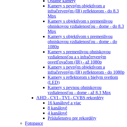
Ostatné kamery
Kamery s pevným objektívom a
infračerveným (IR) reflektorom - do 8.3
Mpx
Kamery s objektívom s premenlivou
ohniskovou vzdialenosťou - dome - do 8.3
Mpx
Kamery s objektívom s premenlivou
ohniskovou vzdialenosťou - dome - do
1080p
Kamery s premenlivou ohniskovou
vzdialenosťou a s infračerveným
osvetľovačom (IR) - až 1080p
Kamery s pevným objektívom a
infračerveným (IR) reflektorom - do 1080p
Kamery s reflektorom s bielym svetlom
(LED)
Kamery s pevnou ohniskovou
vzdialenosťou - dome - až 8.3 Mpx
AHD - CVI - TVI - CVBS rekordéry
16 kanálové a viac
8 kanálové
4 kanálové
Príslušenstvo pre rekordéry
Fotopasce