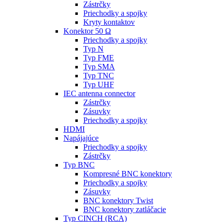
Zástrčky
Priechodky a spojky
Kryty kontaktov
Konektor 50 Ω
Priechodky a spojky
Typ N
Typ FME
Typ SMA
Typ TNC
Typ UHF
IEC antenna connector
Zástrčky
Zásuvky
Priechodky a spojky
HDMI
Napájajúce
Priechodky a spojky
Zástrčky
Typ BNC
Kompresné BNC konektory
Priechodky a spojky
Zásuvky
BNC konektory Twist
BNC konektory zatláčacie
Typ CINCH (RCA)