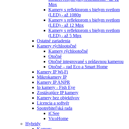
Mpx
Kamery s reflektorom s bielym svetlom
(LED) - až 1080p
Kamery s reflektorom s bielym svetlom
(LED) - až 12 Mpx
Kamery s reflektorom s bielym svetlom
(LED) - až 5 Mpx
Ostatné zariadenia
Kamery rýchlootočné
Kamery rýchlootočné
Otočné
Otočné integrované s prídavnou kamerou
Otočné – rad Eco a Smart Home
Kamery IP Wi-Fi
Mikrokamery IP
Kamery IP ANPR
Ip kamery - Fish Eye
Zostávajúce IP kamery
Kamery bez objektívov
Licencia a softvér
Spotrebiteľská rada
iCSee
VicoHome
Hybridy
Kamery