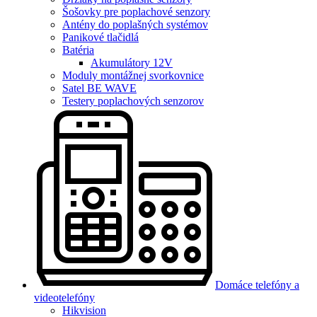
Šošovky pre poplachové senzory
Antény do poplašných systémov
Panikové tlačidlá
Batéria
Akumulátory 12V
Moduly montážnej svorkovnice
Satel BE WAVE
Testery poplachových senzorov
Domáce telefóny a
videotelefóny
Hikvision