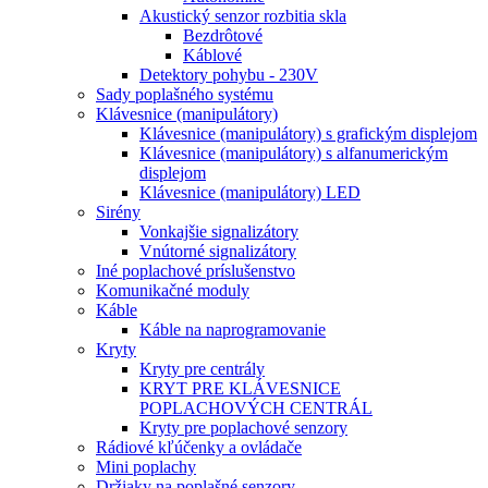
Akustický senzor rozbitia skla
Bezdrôtové
Káblové
Detektory pohybu - 230V
Sady poplašného systému
Klávesnice (manipulátory)
Klávesnice (manipulátory) s grafickým displejom
Klávesnice (manipulátory) s alfanumerickým
displejom
Klávesnice (manipulátory) LED
Sirény
Vonkajšie signalizátory
Vnútorné signalizátory
Iné poplachové príslušenstvo
Komunikačné moduly
Káble
Káble na naprogramovanie
Kryty
Kryty pre centrály
KRYT PRE KLÁVESNICE
POPLACHOVÝCH CENTRÁL
Kryty pre poplachové senzory
Rádiové kľúčenky a ovládače
Mini poplachy
Držiaky na poplašné senzory