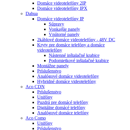
Domáce videotelefóny 2IP
Domáce videotelefóny IPX
Dahua
Domáce videotelefóny IP
Súpravy
Vonkajšie panely
Vnútorné panely
2káblové domáce videotelefóny - 48V DC
Kryty pre domáce telefóny a domáce
videotelefóny
Nástenné inštalačné krabice
Podomietkové inštalačné krabice
Montážne panely
Príslušenstvo
Analógové domáce videotelefóny
Hybridné domáce videotelefóny
Aco CDN
Príslušenstvo
Unifóny
Puzdrá pre domácé telefóny
Digitálne domácé telefóny
Analógové domáce telefóny
Aco Como
Unifóny
Príslušenstvo