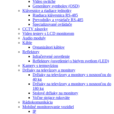
Video switche
Generátory symbolov (OSD)
Klávesnice a riadiace jednotky
Riadiaca klávesnica RS-485
Prevodníky a vysielače RS-485
Špecializované ovládače
CCTV zásuvky
Video testery s LCD monitorom
Audio moduly
Káble
Organizátori káblov
Reflektory
Infračervené osvetlenie
Reflektory (osvetlenie) s bielym svetlom (LED)
Kamery s termovíziou
Držiaky na televízory a monitory
Držiaky na televízory a monitory s nosnosťou do
40 kg
Držiaky na televízory a monitory s nosnosťou do
180 kg
Stolové držiaky na monitory
Voľne stojace rukoväte
Rádiokomunikácia
Mobilné monitorovanie vozidiel
IP