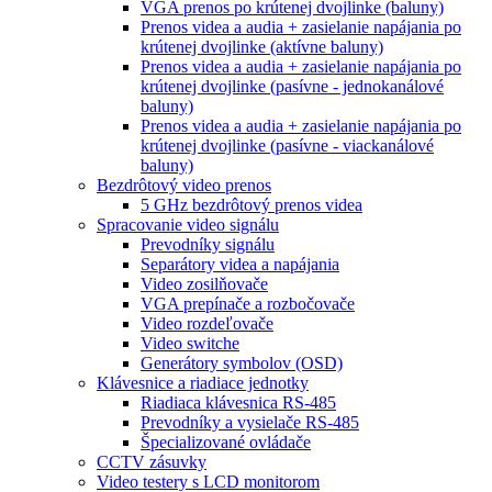
VGA prenos po krútenej dvojlinke (baluny)
Prenos videa a audia + zasielanie napájania po
krútenej dvojlinke (aktívne baluny)
Prenos videa a audia + zasielanie napájania po
krútenej dvojlinke (pasívne - jednokanálové
baluny)
Prenos videa a audia + zasielanie napájania po
krútenej dvojlinke (pasívne - viackanálové
baluny)
Bezdrôtový video prenos
5 GHz bezdrôtový prenos videa
Spracovanie video signálu
Prevodníky signálu
Separátory videa a napájania
Video zosilňovače
VGA prepínače a rozbočovače
Video rozdeľovače
Video switche
Generátory symbolov (OSD)
Klávesnice a riadiace jednotky
Riadiaca klávesnica RS-485
Prevodníky a vysielače RS-485
Špecializované ovládače
CCTV zásuvky
Video testery s LCD monitorom