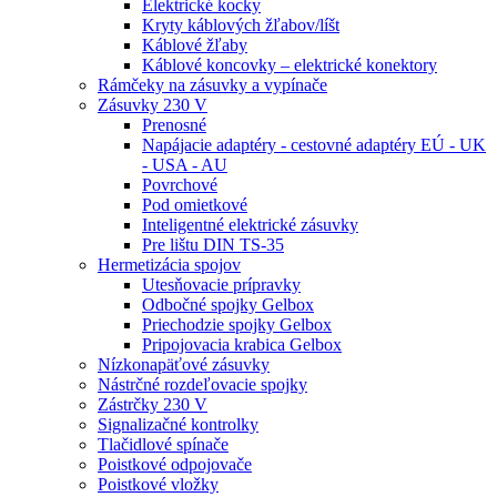
Elektrické kocky
Kryty káblových žľabov/líšt
Káblové žľaby
Káblové koncovky – elektrické konektory
Rámčeky na zásuvky a vypínače
Zásuvky 230 V
Prenosné
Napájacie adaptéry - cestovné adaptéry EÚ - UK
- USA - AU
Povrchové
Pod omietkové
Inteligentné elektrické zásuvky
Pre lištu DIN TS-35
Hermetizácia spojov
Utesňovacie prípravky
Odbočné spojky Gelbox
Priechodzie spojky Gelbox
Pripojovacia krabica Gelbox
Nízkonapäťové zásuvky
Nástrčné rozdeľovacie spojky
Zástrčky 230 V
Signalizačné kontrolky
Tlačidlové spínače
Poistkové odpojovače
Poistkové vložky