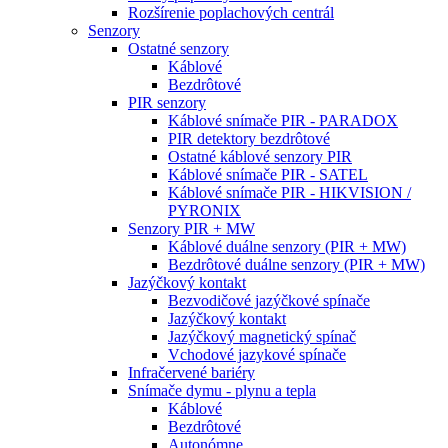
Rozšírenie poplachových centrál
Senzory
Ostatné senzory
Káblové
Bezdrôtové
PIR senzory
Káblové snímače PIR - PARADOX
PIR detektory bezdrôtové
Ostatné káblové senzory PIR
Káblové snímače PIR - SATEL
Káblové snímače PIR - HIKVISION /
PYRONIX
Senzory PIR + MW
Káblové duálne senzory (PIR + MW)
Bezdrôtové duálne senzory (PIR + MW)
Jazýčkový kontakt
Bezvodičové jazýčkové spínače
Jazýčkový kontakt
Jazýčkový magnetický spínač
Vchodové jazykové spínače
Infračervené bariéry
Snímače dymu - plynu a tepla
Káblové
Bezdrôtové
Autonómne