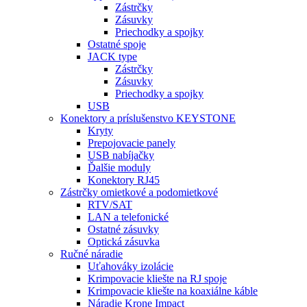
Zástrčky
Zásuvky
Priechodky a spojky
Ostatné spoje
JACK type
Zástrčky
Zásuvky
Priechodky a spojky
USB
Konektory a príslušenstvo KEYSTONE
Kryty
Prepojovacie panely
USB nabíjačky
Ďalšie moduly
Konektory RJ45
Zástrčky omietkové a podomietkové
RTV/SAT
LAN a telefonické
Ostatné zásuvky
Optická zásuvka
Ručné náradie
Uťahováky izolácie
Krimpovacie kliešte na RJ spoje
Krimpovacie kliešte na koaxiálne káble
Náradie Krone Impact