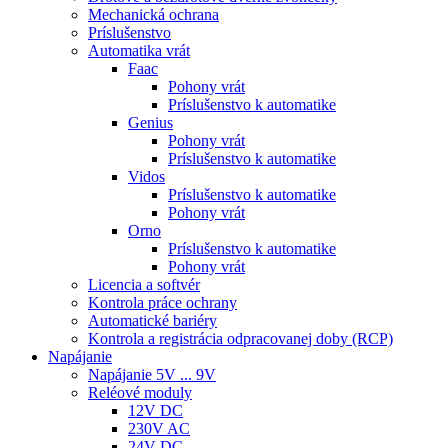
Mechanická ochrana
Príslušenstvo
Automatika vrát
Faac
Pohony vrát
Príslušenstvo k automatike
Genius
Pohony vrát
Príslušenstvo k automatike
Vidos
Príslušenstvo k automatike
Pohony vrát
Orno
Príslušenstvo k automatike
Pohony vrát
Licencia a softvér
Kontrola práce ochrany
Automatické bariéry
Kontrola a registrácia odpracovanej doby (RCP)
Napájanie
Napájanie 5V ... 9V
Reléové moduly
12V DC
230V AC
24V DC