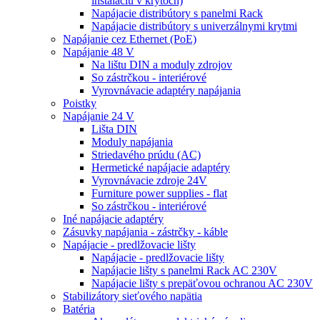
inštaláciu v krytoch)
Napájacie distribútory s panelmi Rack
Napájacie distribútory s univerzálnymi krytmi
Napájanie cez Ethernet (PoE)
Napájanie 48 V
Na lištu DIN a moduly zdrojov
So zástrčkou - interiérové
Vyrovnávacie adaptéry napájania
Poistky
Napájanie 24 V
Lišta DIN
Moduly napájania
Striedavého prúdu (AC)
Hermetické napájacie adaptéry
Vyrovnávacie zdroje 24V
Furniture power supplies - flat
So zástrčkou - interiérové
Iné napájacie adaptéry
Zásuvky napájania - zástrčky - káble
Napájacie - predlžovacie lišty
Napájacie - predlžovacie lišty
Napájacie lišty s panelmi Rack AC 230V
Napájacie lišty s prepäťovou ochranou AC 230V
Stabilizátory sieťového napätia
Batéria