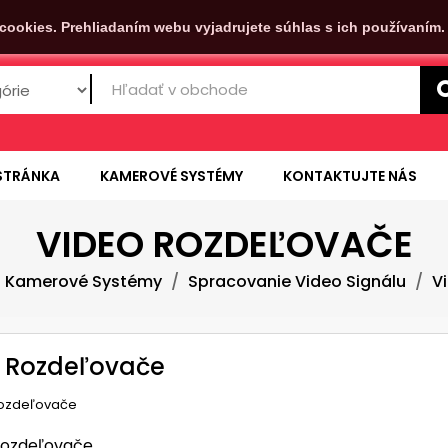
cookies. Prehliadaním webu vyjadrujete súhlas s ich používaním
STRÁNKA
KAMEROVÉ SYSTÉMY
KONTAKTUJTE NÁS
VIDEO ROZDEĽOVAČE
Kamerové Systémy
Spracovanie Video Signálu
V
 Rozdeľovače
rozdeľovače