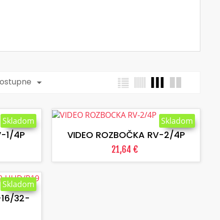
zostupne

VLOŽIŤ DO KOŠÍKA
Skladom
Skladom
-1/4P
VIDEO ROZBOČKA RV-2/4P
21,64 €
Skladom
16/32-