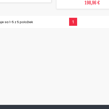
198,96 €
1
je sa 1-5 z 5 položiek