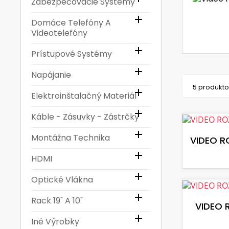
Zabezpečovacie Systémy

Domáce Telefóny A
Videotelefóny

Prístupové Systémy

Napájanie
5 produkto

Elektroinštalačný Materiál

Káble - Zásuvky - Zástrčky

Montážna Technika
VIDEO R

HDMI

Optické Vlákna

Rack 19" A 10"
VIDEO 

Iné Výrobky