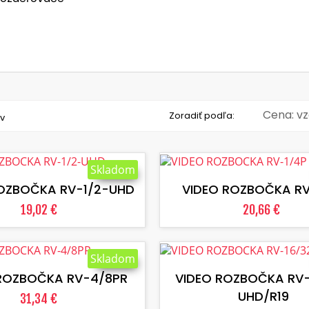
Cena: v
Zoradiť podľa:
v
VLOŽIŤ DO KOŠÍKA
VLOŽIŤ DO KOŠÍKA
Skladom
OZBOČKA RV-1/2-UHD
VIDEO ROZBOČKA RV
19,02 €
20,66 €
VLOŽIŤ DO KOŠÍKA
VLOŽIŤ DO KOŠÍKA
Skladom
ROZBOČKA RV-4/8PR
VIDEO ROZBOČKA RV-
UHD/R19
31,34 €