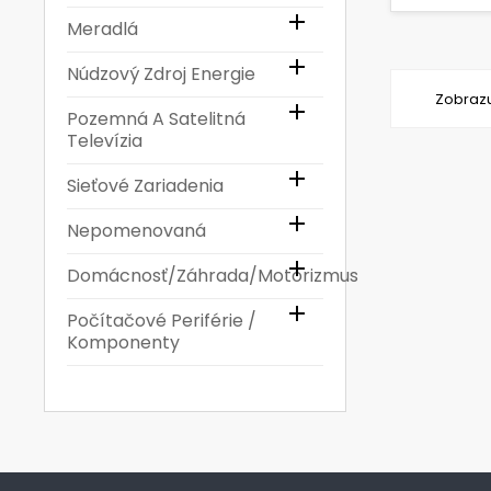

Meradlá

Núdzový Zdroj Energie
Zobrazu

Pozemná A Satelitná
Televízia

Sieťové Zariadenia

Nepomenovaná

Domácnosť/Záhrada/Motorizmus

Počítačové Periférie /
Komponenty