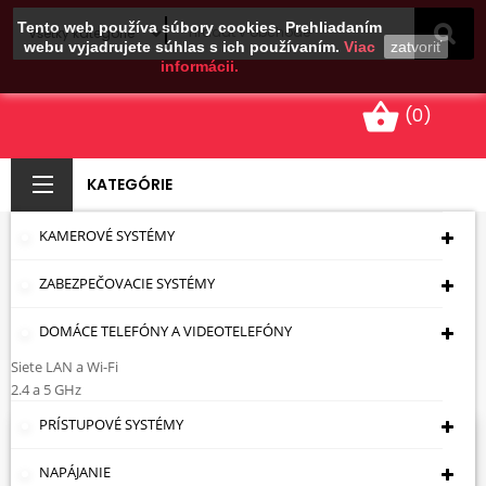
Tento web používa súbory cookies. Prehliadaním
webu vyjadrujete súhlas s ich používaním.
Viac
zatvoriť
informácii.
shopping_basket
(0)
KATEGÓRIE
KAMEROVÉ SYSTÉMY
PRENOSNÉ
ZABEZPEČOVACIE SYSTÉMY
Úvodná Stránka
Elektroinštalačný Materiál
Zásuvky 230 V
Prenosné
DOMÁCE TELEFÓNY A VIDEOTELEFÓNY
Siete LAN a Wi-Fi
Prenosné
2.4 a 5 GHz
PRÍSTUPOVÉ SYSTÉMY
Sorry for the inconvenience.
NAPÁJANIE