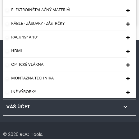
Search again what you are looking for
ELEKTROINŠTALAČNÝ MATERIÁL

KÁBLE - ZÁSUVKY - ZÁSTRČKY
RACK 19" A 10"
HDMI
STORE INFORMATION

OPTICKÉ VLÁKNA
PRODUKTY

MONTÁŽNA TECHNIKA
NAŠA SPOLOČNOSŤ

INÉ VÝROBKY
VÁŠ ÚČET

© 2020 ROC Tools.