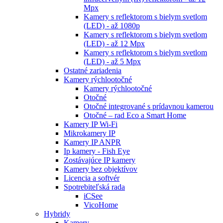
Mpx
Kamery s reflektorom s bielym svetlom
(LED) - až 1080p
Kamery s reflektorom s bielym svetlom
(LED) - až 12 Mpx
Kamery s reflektorom s bielym svetlom
(LED) - až 5 Mpx
Ostatné zariadenia
Kamery rýchlootočné
Kamery rýchlootočné
Otočné
Otočné integrované s prídavnou kamerou
Otočné – rad Eco a Smart Home
Kamery IP Wi-Fi
Mikrokamery IP
Kamery IP ANPR
Ip kamery - Fish Eye
Zostávajúce IP kamery
Kamery bez objektívov
Licencia a softvér
Spotrebiteľská rada
iCSee
VicoHome
Hybridy
Kamery