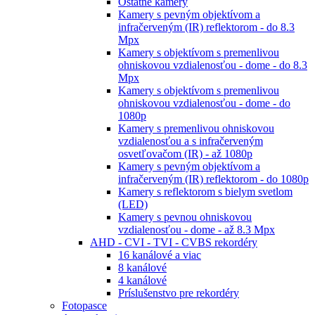
Ostatné kamery
Kamery s pevným objektívom a
infračerveným (IR) reflektorom - do 8.3
Mpx
Kamery s objektívom s premenlivou
ohniskovou vzdialenosťou - dome - do 8.3
Mpx
Kamery s objektívom s premenlivou
ohniskovou vzdialenosťou - dome - do
1080p
Kamery s premenlivou ohniskovou
vzdialenosťou a s infračerveným
osvetľovačom (IR) - až 1080p
Kamery s pevným objektívom a
infračerveným (IR) reflektorom - do 1080p
Kamery s reflektorom s bielym svetlom
(LED)
Kamery s pevnou ohniskovou
vzdialenosťou - dome - až 8.3 Mpx
AHD - CVI - TVI - CVBS rekordéry
16 kanálové a viac
8 kanálové
4 kanálové
Príslušenstvo pre rekordéry
Fotopasce