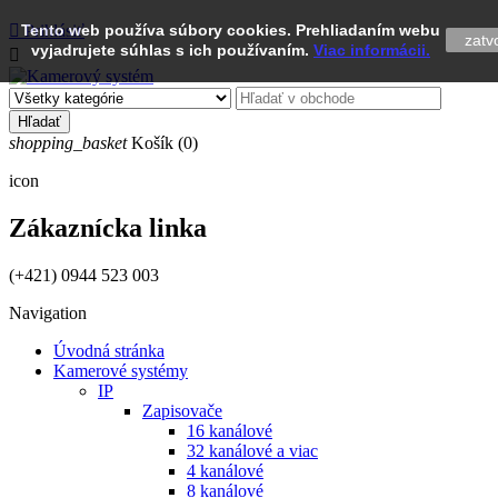

Tento web používa súbory cookies. Prehliadaním webu
Prihlásiť
zatvo
vyjadrujete súhlas s ich používaním.
Viac informácii.

Hľadať
shopping_basket
Košík
(0)
icon
Zákaznícka linka
(+421) 0944 523 003
Navigation
Úvodná stránka
Kamerové systémy
IP
Zapisovače
16 kanálové
32 kanálové a viac
4 kanálové
8 kanálové