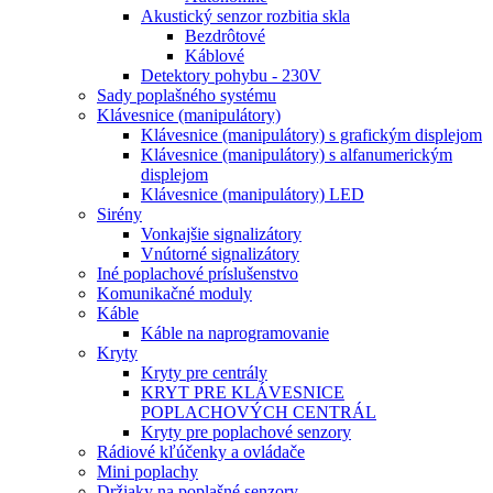
Akustický senzor rozbitia skla
Bezdrôtové
Káblové
Detektory pohybu - 230V
Sady poplašného systému
Klávesnice (manipulátory)
Klávesnice (manipulátory) s grafickým displejom
Klávesnice (manipulátory) s alfanumerickým
displejom
Klávesnice (manipulátory) LED
Sirény
Vonkajšie signalizátory
Vnútorné signalizátory
Iné poplachové príslušenstvo
Komunikačné moduly
Káble
Káble na naprogramovanie
Kryty
Kryty pre centrály
KRYT PRE KLÁVESNICE
POPLACHOVÝCH CENTRÁL
Kryty pre poplachové senzory
Rádiové kľúčenky a ovládače
Mini poplachy
Držiaky na poplašné senzory