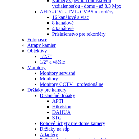
Kamery s pevnou ohniskovou
vzdialenosťou - dome - až 8.3 Mpx
AHD - CVI - TVI - CVBS rekordéry
16 kanálové a viac
8 kanálové
4 kanálové
Príslušenstvo pre rekordéry
Fotopasce
Atrapy kamier
Objektívy
1/2.7"
1/2“ a väčšie
Monitory
Monitory servisné
Monitory
Monitory CCTV - profesionálne
Držiaky pre kamery
Distančné držiaky
APTI
Hikvision
DAHUA
STG
Rohové úchyty pre dome kamery
Držiaky na stĺp
Adaptéry