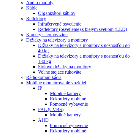
Audio moduly
Káble
Organizátori káblov
Reflektory
Infračervené osvetlenie
Reflektory (osvetlenie) s bielym svetlom (LED)
Kamery s termovíziou
Držiaky na televízory a monitory
Držiaky na televízory a monitory s nosnosťou do
40 kg
Držiaky na televízory a monitory s nosnosťou do
180 kg
Stolové držiaky na monitory
Voľne stojace rukoväte
Rádiokomunikácia
Mobilné monitorovanie vozidiel
IP
Mobilné kamery
Rekordéry mobilné
Pomocné vybavenie
PAL (CVBS)
Mobilné kamery
AHD
Pomocné vybavenie
Rekordéry mobilné