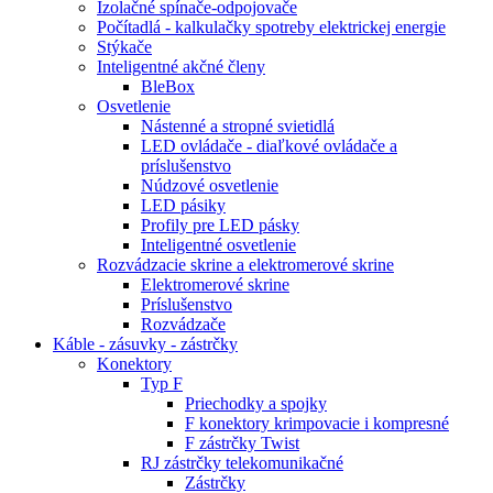
Izolačné spínače-odpojovače
Počítadlá - kalkulačky spotreby elektrickej energie
Stýkače
Inteligentné akčné členy
BleBox
Osvetlenie
Nástenné a stropné svietidlá
LED ovládače - diaľkové ovládače a
príslušenstvo
Núdzové osvetlenie
LED pásiky
Profily pre LED pásky
Inteligentné osvetlenie
Rozvádzacie skrine a elektromerové skrine
Elektromerové skrine
Príslušenstvo
Rozvádzače
Káble - zásuvky - zástrčky
Konektory
Typ F
Priechodky a spojky
F konektory krimpovacie i kompresné
F zástrčky Twist
RJ zástrčky telekomunikačné
Zástrčky