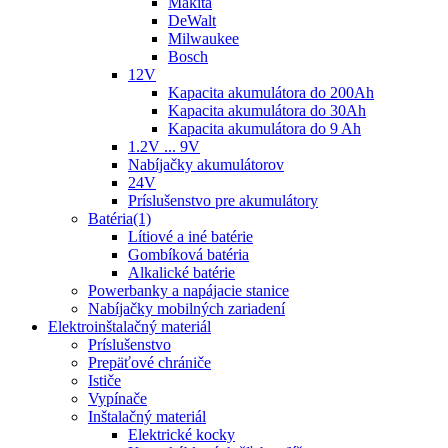
Makita
DeWalt
Milwaukee
Bosch
12V
Kapacita akumulátora do 200Ah
Kapacita akumulátora do 30Ah
Kapacita akumulátora do 9 Ah
1.2V ... 9V
Nabíjačky akumulátorov
24V
Príslušenstvo pre akumulátory
Batéria(1)
Lítiové a iné batérie
Gombíková batéria
Alkalické batérie
Powerbanky a napájacie stanice
Nabíjačky mobilných zariadení
Elektroinštalačný materiál
Príslušenstvo
Prepäťové chrániče
Ističe
Vypínače
Inštalačný materiál
Elektrické kocky