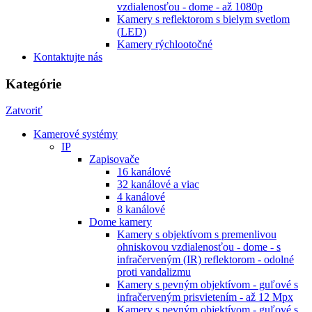
vzdialenosťou - dome - až 1080p
Kamery s reflektorom s bielym svetlom
(LED)
Kamery rýchlootočné
Kontaktujte nás
Kategórie
Zatvoriť
Kamerové systémy
IP
Zapisovače
16 kanálové
32 kanálové a viac
4 kanálové
8 kanálové
Dome kamery
Kamery s objektívom s premenlivou
ohniskovou vzdialenosťou - dome - s
infračerveným (IR) reflektorom - odolné
proti vandalizmu
Kamery s pevným objektívom - guľové s
infračerveným prisvietením - až 12 Mpx
Kamery s pevným objektívom - guľové s