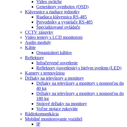
Video switche
Generátory symbolov (OSD)
Klávesnice a riadiace jednotky
Riadiaca klávesnica RS-485
Prevodníky a vysielače RS-485
Špecializované ovládače
CCTV zásuvky
Video testery s LCD monitorom
Audio moduly
Káble
Organizátori káblov
Reflektory
Infračervené osvetlenie
Reflektory (osvetlenie) s bielym svetlom (LED)
Kamery s termovíziou
Držiaky na televízory a monitory
Držiaky na televízory a monitory s nosnosťou do
40 kg
Držiaky na televízory a monitory s nosnosťou do
180 kg
Stolové držiaky na monitory
Voľne stojace rukoväte
Rádiokomunikácia
Mobilné monitorovanie vozidiel
IP