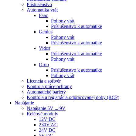
Príslušenstvo
Automatika vrát
Faac
Pohony vrát
Príslušenstvo k automatike
Genius
Pohony vrát
Príslušenstvo k automatike
Vidos
Príslušenstvo k automatike
Pohony vrát
Orno
Príslušenstvo k automatike
Pohony vrát
Licencia a softvér
Kontrola práce ochrany
Automatické bariéry
Kontrola a registrácia odpracovanej doby (RCP)
Napájanie
Napájanie 5V ... 9V
Reléové moduly
12V DC
230V AC
24V DC
5V DC