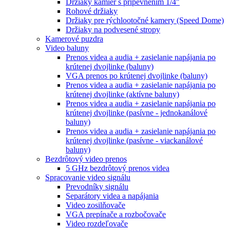
Držiaky kamier s pripevnením 1/4"
Rohové držiaky
Držiaky pre rýchlootočné kamery (Speed Dome)
Držiaky na podvesené stropy
Kamerové puzdra
Video baluny
Prenos videa a audia + zasielanie napájania po
krútenej dvojlinke (baluny)
VGA prenos po krútenej dvojlinke (baluny)
Prenos videa a audia + zasielanie napájania po
krútenej dvojlinke (aktívne baluny)
Prenos videa a audia + zasielanie napájania po
krútenej dvojlinke (pasívne - jednokanálové
baluny)
Prenos videa a audia + zasielanie napájania po
krútenej dvojlinke (pasívne - viackanálové
baluny)
Bezdrôtový video prenos
5 GHz bezdrôtový prenos videa
Spracovanie video signálu
Prevodníky signálu
Separátory videa a napájania
Video zosilňovače
VGA prepínače a rozbočovače
Video rozdeľovače