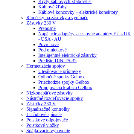
Kryty káblových žľabov/líšt
Káblové žľaby
Káblové koncovky – elektrické konektory
Rámčeky na zásuvky a vypínače
Zásuvky 230 V
Prenosné
Napájacie adaptéry - cestovné adaptéry EÚ - UK
- USA - AU
Povrchové
Pod omietkové
Inteligentné elektrické zásuvky
Pre lištu DIN TS-35
Hermetizácia spojov
Utesňovacie prípravky
Odbočné spojky Gelbox
Priechodzie spojky Gelbox
Pripojovacia krabica Gelbox
Nízkonapäťové zásuvky
Nástrčné rozdeľovacie spojky
Zástrčky 230 V
Signalizačné kontrolky
Tlačidlové spínače
Poistkové odpojovače
Poistkové vložky
Spájkovacie vybavenie