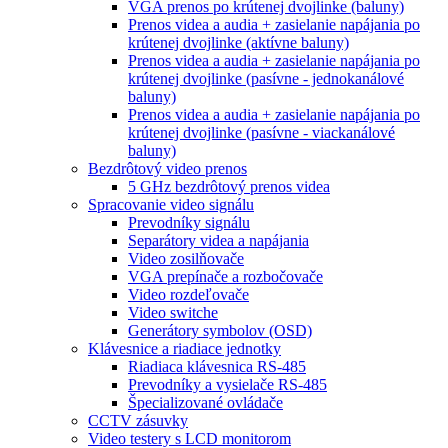
VGA prenos po krútenej dvojlinke (baluny)
Prenos videa a audia + zasielanie napájania po
krútenej dvojlinke (aktívne baluny)
Prenos videa a audia + zasielanie napájania po
krútenej dvojlinke (pasívne - jednokanálové
baluny)
Prenos videa a audia + zasielanie napájania po
krútenej dvojlinke (pasívne - viackanálové
baluny)
Bezdrôtový video prenos
5 GHz bezdrôtový prenos videa
Spracovanie video signálu
Prevodníky signálu
Separátory videa a napájania
Video zosilňovače
VGA prepínače a rozbočovače
Video rozdeľovače
Video switche
Generátory symbolov (OSD)
Klávesnice a riadiace jednotky
Riadiaca klávesnica RS-485
Prevodníky a vysielače RS-485
Špecializované ovládače
CCTV zásuvky
Video testery s LCD monitorom