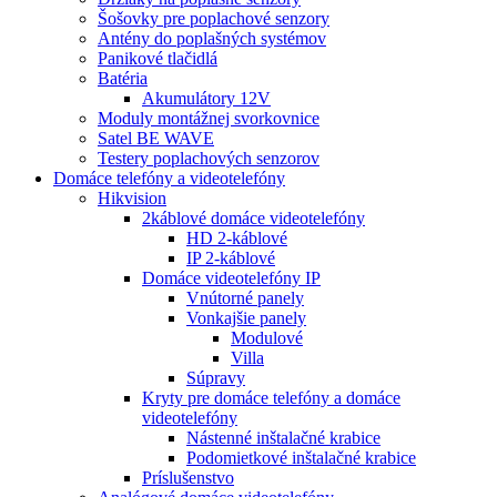
Šošovky pre poplachové senzory
Antény do poplašných systémov
Panikové tlačidlá
Batéria
Akumulátory 12V
Moduly montážnej svorkovnice
Satel BE WAVE
Testery poplachových senzorov
Domáce telefóny a videotelefóny
Hikvision
2káblové domáce videotelefóny
HD 2-káblové
IP 2-káblové
Domáce videotelefóny IP
Vnútorné panely
Vonkajšie panely
Modulové
Villa
Súpravy
Kryty pre domáce telefóny a domáce
videotelefóny
Nástenné inštalačné krabice
Podomietkové inštalačné krabice
Príslušenstvo