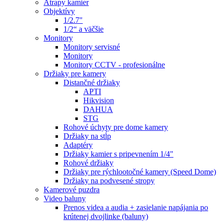
Atrapy kamier
Objektívy
1/2.7"
1/2“ a väčšie
Monitory
Monitory servisné
Monitory
Monitory CCTV - profesionálne
Držiaky pre kamery
Distančné držiaky
APTI
Hikvision
DAHUA
STG
Rohové úchyty pre dome kamery
Držiaky na stĺp
Adaptéry
Držiaky kamier s pripevnením 1/4"
Rohové držiaky
Držiaky pre rýchlootočné kamery (Speed Dome)
Držiaky na podvesené stropy
Kamerové puzdra
Video baluny
Prenos videa a audia + zasielanie napájania po
krútenej dvojlinke (baluny)