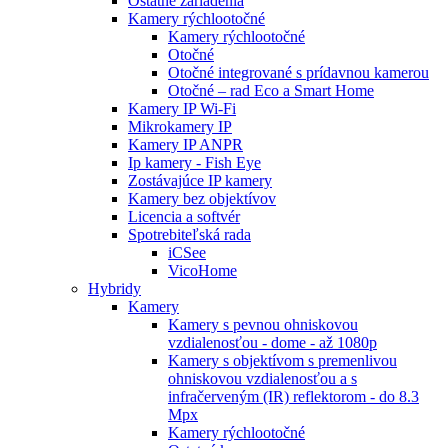
Ostatné zariadenia
Kamery rýchlootočné
Kamery rýchlootočné
Otočné
Otočné integrované s prídavnou kamerou
Otočné – rad Eco a Smart Home
Kamery IP Wi-Fi
Mikrokamery IP
Kamery IP ANPR
Ip kamery - Fish Eye
Zostávajúce IP kamery
Kamery bez objektívov
Licencia a softvér
Spotrebiteľská rada
iCSee
VicoHome
Hybridy
Kamery
Kamery s pevnou ohniskovou
vzdialenosťou - dome - až 1080p
Kamery s objektívom s premenlivou
ohniskovou vzdialenosťou a s
infračerveným (IR) reflektorom - do 8.3
Mpx
Kamery rýchlootočné