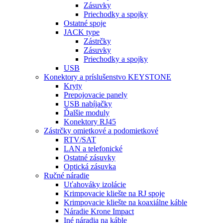
Zásuvky
Priechodky a spojky
Ostatné spoje
JACK type
Zástrčky
Zásuvky
Priechodky a spojky
USB
Konektory a príslušenstvo KEYSTONE
Kryty
Prepojovacie panely
USB nabíjačky
Ďalšie moduly
Konektory RJ45
Zástrčky omietkové a podomietkové
RTV/SAT
LAN a telefonické
Ostatné zásuvky
Optická zásuvka
Ručné náradie
Uťahováky izolácie
Krimpovacie kliešte na RJ spoje
Krimpovacie kliešte na koaxiálne káble
Náradie Krone Impact
Iné náradia na káble