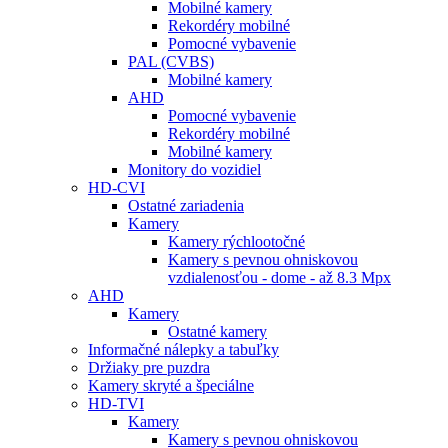
Mobilné kamery
Rekordéry mobilné
Pomocné vybavenie
PAL (CVBS)
Mobilné kamery
AHD
Pomocné vybavenie
Rekordéry mobilné
Mobilné kamery
Monitory do vozidiel
HD-CVI
Ostatné zariadenia
Kamery
Kamery rýchlootočné
Kamery s pevnou ohniskovou
vzdialenosťou - dome - až 8.3 Mpx
AHD
Kamery
Ostatné kamery
Informačné nálepky a tabuľky
Držiaky pre puzdra
Kamery skryté a špeciálne
HD-TVI
Kamery
Kamery s pevnou ohniskovou