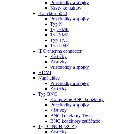
Priechodky a spojky
Kryty kontaktov
Konektor 50 Ω
Priechodky a spojky
Typ N
Typ FME
Typ SMA
Typ TNC
Typ UHF
IEC antenna connector
Zástrčky
Zásuvky
Priechodky a spojky
HDMI
Napájajúce
Priechodky a spojky
Zástrčky
Typ BNC
Kompresné BNC konektory
Priechodky a spojky
Zásuvky
BNC konektory Twist
BNC konektory zatláčacie
Typ CINCH (RCA)
Zástrčky