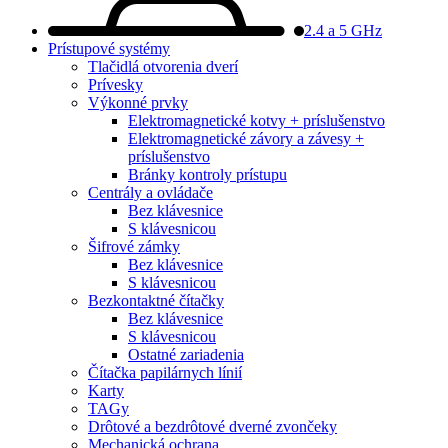
2.4 a 5 GHz
Prístupové systémy
Tlačidlá otvorenia dverí
Prívesky
Výkonné prvky
Elektromagnetické kotvy + príslušenstvo
Elektromagnetické závory a závesy +
príslušenstvo
Bránky kontroly prístupu
Centrály a ovládače
Bez klávesnice
S klávesnicou
Šifrové zámky
Bez klávesnice
S klávesnicou
Bezkontaktné čítačky
Bez klávesnice
S klávesnicou
Ostatné zariadenia
Čítačka papilárnych línií
Karty
TAGy
Drôtové a bezdrôtové dverné zvončeky
Mechanická ochrana