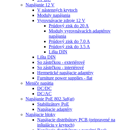
Napájanie 12 V
V nástenných krytoch
Moduly napájania
Vyrovnávacie zdroje 12 V
Prúdový zisk do 20 A
Moduly vyrovnávacích adaptérov
napájania
Prúdový zisk do 7.0 A
Prúdový zisk do 3.5 A
Lišta DIN
Lišta DIN
So zástrčkou - exteriérové
So zástrčkou - interiérové
Hermetické napájacie adaptéry
Furniture power supplies - flat
Meniče napätia
DC/DC
DC/AC
Napájanie PoE 802.3af(at)
Stabilizátory PoE
Napájacie adaptéry
Napájacie bloky
Napájacie distribútory PCB (pripravené na
inštaláciu v krytoch)