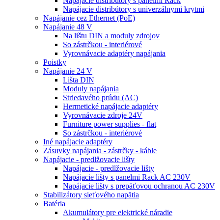
Napájacie distribútory s panelmi Rack
Napájacie distribútory s univerzálnymi krytmi
Napájanie cez Ethernet (PoE)
Napájanie 48 V
Na lištu DIN a moduly zdrojov
So zástrčkou - interiérové
Vyrovnávacie adaptéry napájania
Poistky
Napájanie 24 V
Lišta DIN
Moduly napájania
Striedavého prúdu (AC)
Hermetické napájacie adaptéry
Vyrovnávacie zdroje 24V
Furniture power supplies - flat
So zástrčkou - interiérové
Iné napájacie adaptéry
Zásuvky napájania - zástrčky - káble
Napájacie - predlžovacie lišty
Napájacie - predlžovacie lišty
Napájacie lišty s panelmi Rack AC 230V
Napájacie lišty s prepäťovou ochranou AC 230V
Stabilizátory sieťového napätia
Batéria
Akumulátory pre elektrické náradie