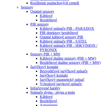
Rozšírenie poplachových centrál
Senzory
Ostatné senzory
Káblové
Bezdrôtové
PIR senzory
Káblové snímače PIR - PARADOX
PIR detektory bezdrôtové
Ostatné káblové senzory PIR
Káblové snímače PIR - SATEL
Káblové snímače PIR - HIKVISION /
PYRONIX
Senzory PIR + MW
Káblové duálne senzory (PIR + MW)
Bezdrôtové duálne senzory (PIR + MW)
Jazýčkový kontakt
Bezvodičové jazýčkové spínače
Jazýčkový kontakt
Jazýčkový magnetický spínač
Vchodové jazykové spínače
Infračervené bariéry
Snímače dymu - plynu a tepla
Káblové
Bezdrôtové
Autonómne