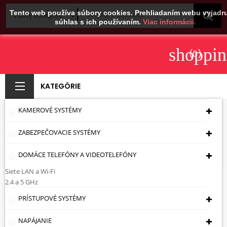
Tento web používa súbory cookies. Prehliadaním webu vyjadru
súhlas s ich používaním.
Viac informácii.
shoppin
(0)
KATEGÓRIE
KAMEROVÉ SYSTÉMY
HERMETICKÉ
ZABEZPEČOVACIE SYSTÉMY
Úvodná Stránka
Montážna Technika
Montážne Skrinky
Hermetické
DOMÁCE TELEFÓNY A VIDEOTELEFÓNY
Siete LAN a Wi-Fi
Hermetické
2.4 a 5 GHz
PRÍSTUPOVÉ SYSTÉMY

Cena: vzostupne
NAPÁJANIE