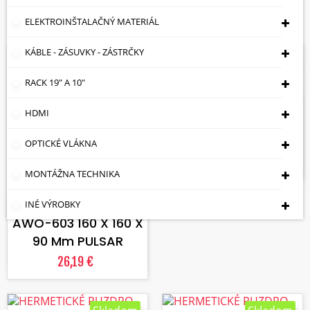
Zobrazuje sa 1-9 z 9 položiek
ELEKTROINŠTALAČNÝ MATERIÁL
KÁBLE - ZÁSUVKY - ZÁSTRČKY
Skladom
Skladom
VLOŽIŤ DO KOŠÍKA
RACK 19" A 10"
HERMETICKÉ PUZDRO
HDMI
AWO-604 400 X 400
X 215 Mm SAKSPOL
OPTICKÉ VLÁKNA
31,97 €
MONTÁŽNA TECHNIKA
VLOŽIŤ DO KOŠÍKA
HERMETICKÉ PUZDRO
INÉ VÝROBKY
AWO-603 160 X 160 X
90 Mm PULSAR
26,19 €