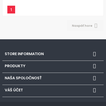
1

Naspäť hore
STORE INFORMATION

PRODUKTY

NAŠA SPOLOČNOSŤ

VÁŠ ÚČET
