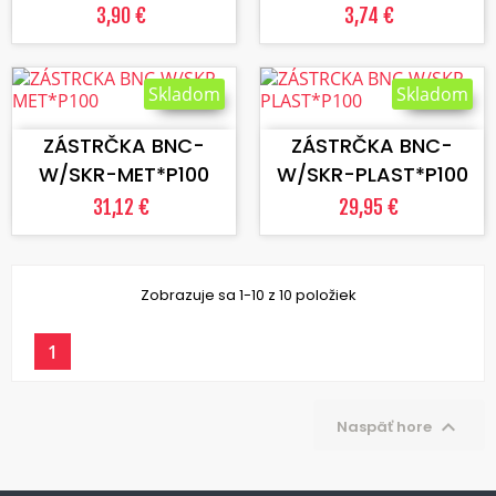
3,90 €
3,74 €
Skladom
Skladom
VLOŽIŤ DO KOŠÍKA
VLOŽIŤ DO KOŠÍKA
ZÁSTRČKA BNC-
ZÁSTRČKA BNC-
W/SKR-MET*P100
W/SKR-PLAST*P100
31,12 €
29,95 €
Zobrazuje sa 1-10 z 10 položiek
1

Naspäť hore