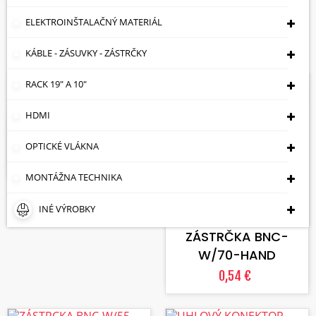
Cena: vzostupne

ELEKTROINŠTALAČNÝ MATERIÁL
Zobrazuje sa 1-10 z 10 položiek
KÁBLE - ZÁSUVKY - ZÁSTRČKY
RACK 19" A 10"
Skladom
Skladom
VLOŽIŤ DO KOŠÍKA
HDMI
ZÁSTRČKA BNC-
W/SKR-RG59 KRÚTENÝ
OPTICKÉ VLÁKNA
0,41 €
MONTÁŽNA TECHNIKA
VLOŽIŤ DO KOŠÍKA
INÉ VÝROBKY
ZÁSTRČKA BNC-
W/70-HAND
0,54 €