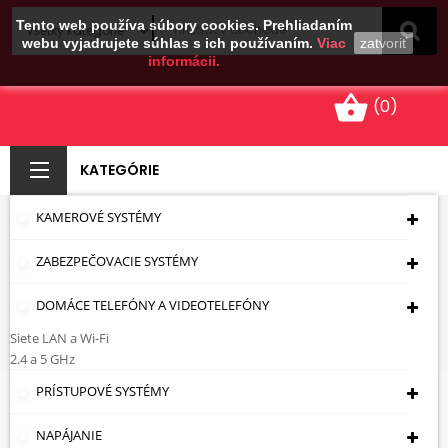
Tento web používa súbory cookies. Prehliadaním
webu vyjadrujete súhlas s ich používaním.
Viac
zatvoriť
informácii.
shopping_basket
(0)
KATEGÓRIE
KAMEROVÉ SYSTÉMY
BNC KONEKTORY
ZABEZPEČOVACIE SYSTÉMY
TWIST
DOMÁCE TELEFÓNY A VIDEOTELEFÓNY
Úvodná Stránka
Káble - Zásuvky - Zástrčky
Konektory
Typ BNC
BNC Konektory Twist
Siete LAN a Wi-Fi
2.4 a 5 GHz
PRÍSTUPOVÉ SYSTÉMY
BNC Konektory Twist
NAPÁJANIE