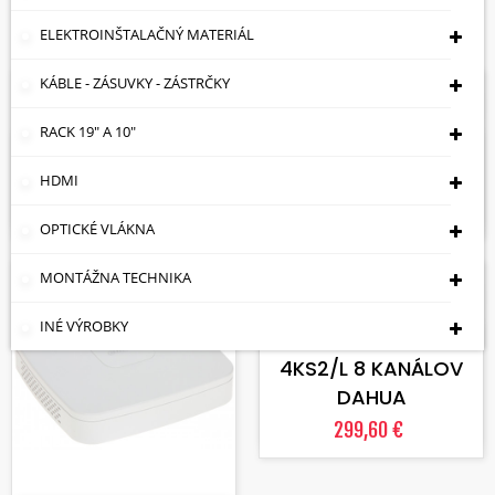
Zobrazuje sa 1-19 z 19 položiek
ELEKTROINŠTALAČNÝ MATERIÁL
KÁBLE - ZÁSUVKY - ZÁSTRČKY
Skladom
Skladom
VLOŽIŤ DO KOŠÍKA
VLOŽIŤ DO KOŠÍKA
RACK 19" A 10"
NVR NVR2108-4KS3 8
NVR NVR2108HS-4KS3
KANÁLOV DAHUA
8 KANÁLOV DAHUA
HDMI
211,92 €
230,80 €
OPTICKÉ VLÁKNA
MONTÁŽNA TECHNIKA
Skladom
Skladom
VLOŽIŤ DO KOŠÍKA
INÉ VÝROBKY
IP DVR NVR4108HS-
4KS2/L 8 KANÁLOV
DAHUA
299,60 €
VLOŽIŤ DO KOŠÍKA