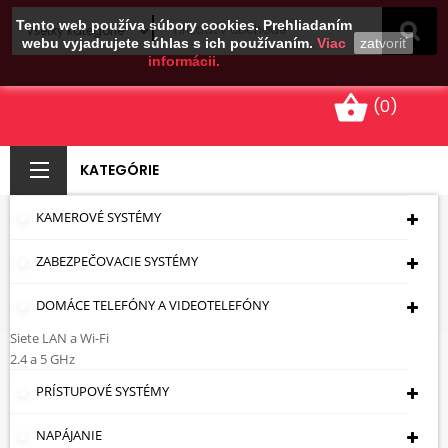
Tento web používa súbory cookies. Prehliadaním
webu vyjadrujete súhlas s ich používaním.
Viac
zatvoriť
informácii.
shopping_basket
(0)
KATEGÓRIE
KAMEROVÉ SYSTÉMY
8 KANÁLOVÉ
ZABEZPEČOVACIE SYSTÉMY
Úvodná Stránka
Kamerové Systémy
IP
Zapisovače
8 Kanálové
DOMÁCE TELEFÓNY A VIDEOTELEFÓNY
Siete LAN a Wi-Fi
8 Kanálové
2.4 a 5 GHz
PRÍSTUPOVÉ SYSTÉMY
Cena: vzostupne
NAPÁJANIE
