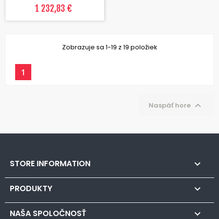
1 232,83 €
Zobrazuje sa 1-19 z 19 položiek
1

Naspäť hore
STORE INFORMATION

PRODUKTY

NAŠA SPOLOČNOSŤ
