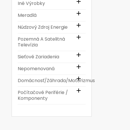

Iné Výrobky

Meradlá

Núdzový Zdroj Energie

Pozemná A Satelitná
Televízia

Sieťové Zariadenia

Nepomenovaná

Domácnosť/Záhrada/Motorizmus

Počítačové Periférie /
Komponenty