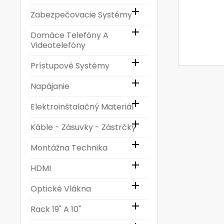

Zabezpečovacie Systémy

Domáce Telefóny A
Videotelefóny

Prístupové Systémy

Napájanie

Elektroinštalačný Materiál

Káble - Zásuvky - Zástrčky

Montážna Technika

HDMI

Optické Vlákna

Rack 19" A 10"