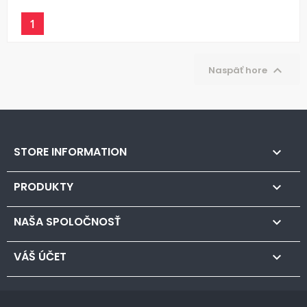
1

Naspäť hore
STORE INFORMATION

PRODUKTY

NAŠA SPOLOČNOSŤ

VÁŠ ÚČET
