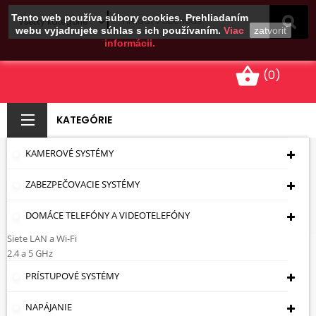
Tento web používa súbory cookies. Prehliadaním
webu vyjadrujete súhlas s ich používaním.
Viac
zatvoriť
informácii.
shopping_basket
(0)
KATEGÓRIE
KAMEROVÉ SYSTÉMY
ZÁSUVKY
ZABEZPEČOVACIE SYSTÉMY
Úvodná Stránka
Káble - Zásuvky - Zástrčky
Konektory
Typ CINCH (RCA)
Zásuvky
DOMÁCE TELEFÓNY A VIDEOTELEFÓNY
Siete LAN a Wi-Fi
Zásuvky
2.4 a 5 GHz
PRÍSTUPOVÉ SYSTÉMY
Cena: vzostupne
NAPÁJANIE
