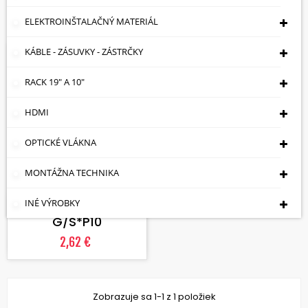
Zobrazuje sa 1-1 z 1 položiek
ELEKTROINŠTALAČNÝ MATERIÁL
KÁBLE - ZÁSUVKY - ZÁSTRČKY
Skladom
RACK 19" A 10"
HDMI
OPTICKÉ VLÁKNA
MONTÁŽNA TECHNIKA
VLOŽIŤ DO KOŠÍKA
SPOJKA CINCH-
INÉ VÝROBKY
G/S*P10
2,62 €
Zobrazuje sa 1-1 z 1 položiek