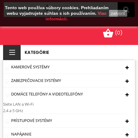
Tento web používa súbory cookies. Prehliadaním
webu vyjadrujete súhlas s ich používaním.
Viac
zatvoriť
informácii.
shopping_basket
(0)
KATEGÓRIE
KAMEROVÉ SYSTÉMY
PRIECHODKY A
ZABEZPEČOVACIE SYSTÉMY
SPOJKY
DOMÁCE TELEFÓNY A VIDEOTELEFÓNY
Úvodná Stránka
Káble - Zásuvky - Zástrčky
Konektory
Typ BNC
Priechodky A Spojky
Siete LAN a Wi-Fi
2.4 a 5 GHz
PRÍSTUPOVÉ SYSTÉMY
Priechodky A Spojky
NAPÁJANIE