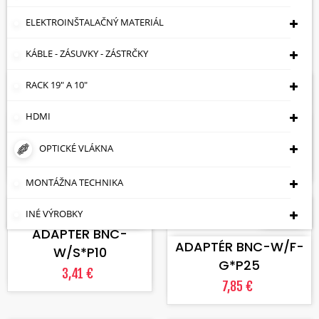
Cena: vzostupne

ELEKTROINŠTALAČNÝ MATERIÁL
Zobrazuje sa 1-9 z 9 položiek
KÁBLE - ZÁSUVKY - ZÁSTRČKY
RACK 19" A 10"
Skladom
Skladom
VLOŽIŤ DO KOŠÍKA
VLOŽIŤ DO KOŠÍKA
HDMI
ADAPTÉR BNC-
ROZBOČOVAČ BNC-
W/CINCH-W
W/2BNC-G
OPTICKÉ VLÁKNA
0,44 €
0,65 €
MONTÁŽNA TECHNIKA
VLOŽIŤ DO KOŠÍKA
Skladom
Skladom
INÉ VÝROBKY
VLOŽIŤ DO KOŠÍKA
ADAPTÉR BNC-
ADAPTÉR BNC-W/F-
W/S*P10
G*P25
3,41 €
7,85 €