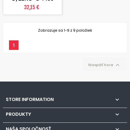
32,15 €
Zobrazuje sa 1-9 z 9 položiek
1

Naspäť hore
STORE INFORMATION

PRODUKTY

NAŠA SPOLOČNOSŤ
