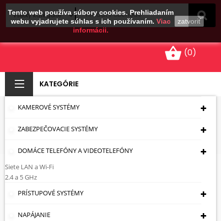
Tento web používa súbory cookies. Prehliadaním
webu vyjadrujete súhlas s ich používaním.
Viac
zatvoriť
informácii.
shopping_basket
(0)
KATEGÓRIE
KAMEROVÉ SYSTÉMY
NAPÁJANIE 48 V
ZABEZPEČOVACIE SYSTÉMY
Úvodná Stránka
Napájanie
Napájanie 48 V
DOMÁCE TELEFÓNY A VIDEOTELEFÓNY
Napájanie 48 V
Siete LAN a Wi-Fi
2.4 a 5 GHz
PODKATEGÓRIE
PRÍSTUPOVÉ SYSTÉMY
NA LIŠTU DIN A
SO ZÁSTRČKOU -
NAPÁJANIE
MODULY ZDROJOV
INTERIÉROVÉ