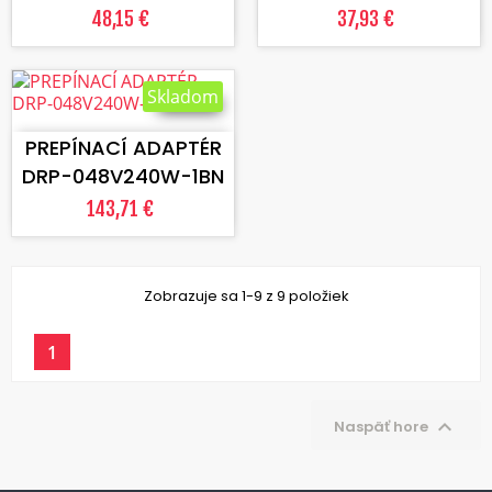
48,15 €
37,93 €
Skladom
VLOŽIŤ DO KOŠÍKA
PREPÍNACÍ ADAPTÉR
DRP-048V240W-1BN
143,71 €
Zobrazuje sa 1-9 z 9 položiek
1

Naspäť hore