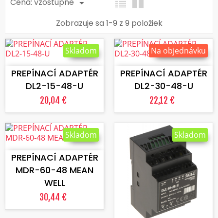
Cena: vzostupne

Zobrazuje sa 1-9 z 9 položiek
Skladom
Na objednávku
VLOŽIŤ DO KOŠÍKA
VLOŽIŤ DO KOŠÍKA
PREPÍNACÍ ADAPTÉR
PREPÍNACÍ ADAPTÉR
DL2-15-48-U
DL2-30-48-U
20,04 €
22,12 €
Skladom
Skladom
VLOŽIŤ DO KOŠÍKA
PREPÍNACÍ ADAPTÉR
MDR-60-48 MEAN
WELL
30,44 €
VLOŽIŤ DO KOŠÍKA