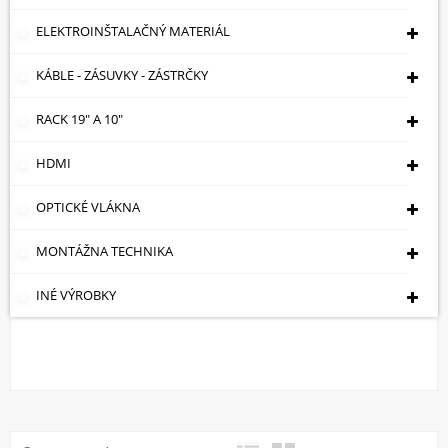
ELEKTROINŠTALAČNÝ MATERIÁL
KÁBLE - ZÁSUVKY - ZÁSTRČKY
RACK 19" A 10"
HDMI
VYROVNÁVACIE
ADAPTÉRY
OPTICKÉ VLÁKNA
NAPÁJANIA
MONTÁŽNA TECHNIKA
INÉ VÝROBKY