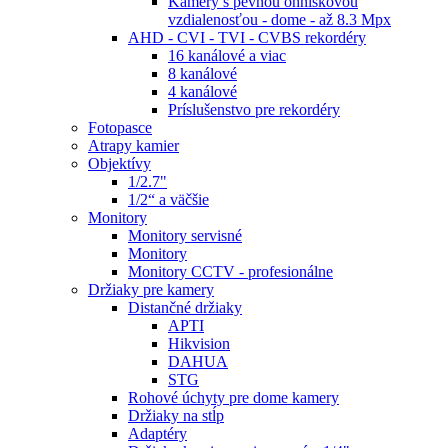
Kamery s pevnou ohniskovou
vzdialenosťou - dome - až 8.3 Mpx
AHD - CVI - TVI - CVBS rekordéry
16 kanálové a viac
8 kanálové
4 kanálové
Príslušenstvo pre rekordéry
Fotopasce
Atrapy kamier
Objektívy
1/2.7"
1/2“ a väčšie
Monitory
Monitory servisné
Monitory
Monitory CCTV - profesionálne
Držiaky pre kamery
Distančné držiaky
APTI
Hikvision
DAHUA
STG
Rohové úchyty pre dome kamery
Držiaky na stĺp
Adaptéry