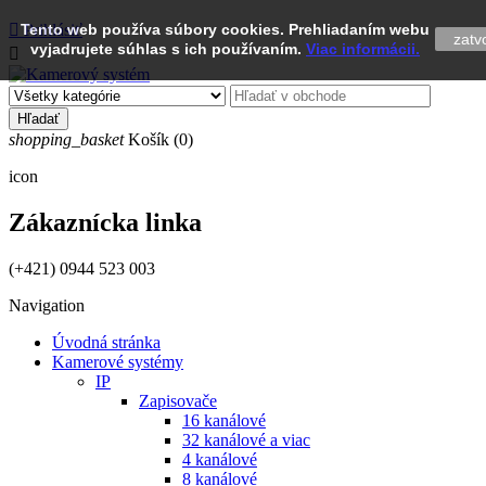

Tento web používa súbory cookies. Prehliadaním webu
Prihlásiť
zatvo
vyjadrujete súhlas s ich používaním.
Viac informácii.

Hľadať
shopping_basket
Košík
(0)
icon
Zákaznícka linka
(+421) 0944 523 003
Navigation
Úvodná stránka
Kamerové systémy
IP
Zapisovače
16 kanálové
32 kanálové a viac
4 kanálové
8 kanálové