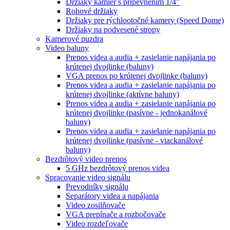
Držiaky kamier s pripevnením 1/4"
Rohové držiaky
Držiaky pre rýchlootočné kamery (Speed Dome)
Držiaky na podvesené stropy
Kamerové puzdra
Video baluny
Prenos videa a audia + zasielanie napájania po
krútenej dvojlinke (baluny)
VGA prenos po krútenej dvojlinke (baluny)
Prenos videa a audia + zasielanie napájania po
krútenej dvojlinke (aktívne baluny)
Prenos videa a audia + zasielanie napájania po
krútenej dvojlinke (pasívne - jednokanálové
baluny)
Prenos videa a audia + zasielanie napájania po
krútenej dvojlinke (pasívne - viackanálové
baluny)
Bezdrôtový video prenos
5 GHz bezdrôtový prenos videa
Spracovanie video signálu
Prevodníky signálu
Separátory videa a napájania
Video zosilňovače
VGA prepínače a rozbočovače
Video rozdeľovače