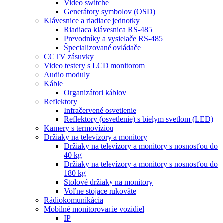
Video switche
Generátory symbolov (OSD)
Klávesnice a riadiace jednotky
Riadiaca klávesnica RS-485
Prevodníky a vysielače RS-485
Špecializované ovládače
CCTV zásuvky
Video testery s LCD monitorom
Audio moduly
Káble
Organizátori káblov
Reflektory
Infračervené osvetlenie
Reflektory (osvetlenie) s bielym svetlom (LED)
Kamery s termovíziou
Držiaky na televízory a monitory
Držiaky na televízory a monitory s nosnosťou do
40 kg
Držiaky na televízory a monitory s nosnosťou do
180 kg
Stolové držiaky na monitory
Voľne stojace rukoväte
Rádiokomunikácia
Mobilné monitorovanie vozidiel
IP