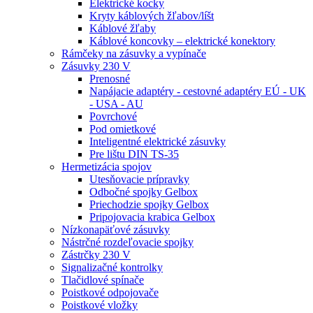
Elektrické kocky
Kryty káblových žľabov/líšt
Káblové žľaby
Káblové koncovky – elektrické konektory
Rámčeky na zásuvky a vypínače
Zásuvky 230 V
Prenosné
Napájacie adaptéry - cestovné adaptéry EÚ - UK
- USA - AU
Povrchové
Pod omietkové
Inteligentné elektrické zásuvky
Pre lištu DIN TS-35
Hermetizácia spojov
Utesňovacie prípravky
Odbočné spojky Gelbox
Priechodzie spojky Gelbox
Pripojovacia krabica Gelbox
Nízkonapäťové zásuvky
Nástrčné rozdeľovacie spojky
Zástrčky 230 V
Signalizačné kontrolky
Tlačidlové spínače
Poistkové odpojovače
Poistkové vložky