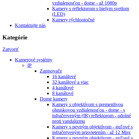
vzdialenosťou - dome - až 1080p
Kamery s reflektorom s bielym svetlom
(LED)
Kamery rýchlootočné
Kontaktujte nás
Kategórie
Zatvoriť
Kamerové systémy
IP
Zapisovače
16 kanálové
32 kanálové a viac
4 kanálové
8 kanálové
Dome kamery
Kamery s objektívom s premenlivou
ohniskovou vzdialenosťou - dome - s
infračerveným (IR) reflektorom - odolné
proti vandalizmu
Kamery s pevným objektívom - guľové s
infračerveným prisvietením - až 12 Mpx
Kamery s pevným objektívom - guľové s