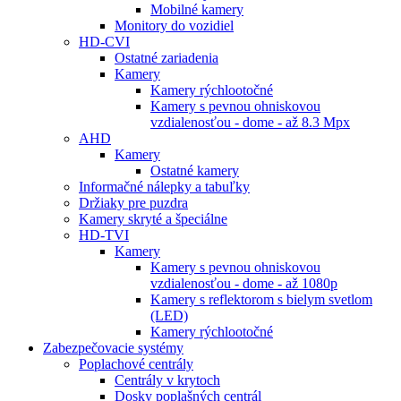
Mobilné kamery
Monitory do vozidiel
HD-CVI
Ostatné zariadenia
Kamery
Kamery rýchlootočné
Kamery s pevnou ohniskovou
vzdialenosťou - dome - až 8.3 Mpx
AHD
Kamery
Ostatné kamery
Informačné nálepky a tabuľky
Držiaky pre puzdra
Kamery skryté a špeciálne
HD-TVI
Kamery
Kamery s pevnou ohniskovou
vzdialenosťou - dome - až 1080p
Kamery s reflektorom s bielym svetlom
(LED)
Kamery rýchlootočné
Zabezpečovacie systémy
Poplachové centrály
Centrály v krytoch
Dosky poplašných centrál