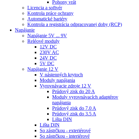
Pohony vrát
Licencia a softvér
Kontrola práce ochrany
Automatické bariéry
Kontrola a registrácia odpracovanej doby (RCP)
Napájanie
Napájanie 5V ... 9V
Reléové moduly
12V DC
230V AC
24V DC
5V DC
Napájanie 12 V
V nástenných krytoch
Moduly napájania
Vyrovnávacie zdroje 12 V
Prúdový zisk do 20 A
Moduly vyrovnávacích adaptérov
napájania
Prúdový zisk do 7.0 A
Prúdový zisk do 3.5 A
Lišta DIN
Lišta DIN
So zástrčkou - exteriérové
So zástrčkou - interiérové