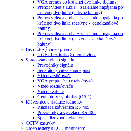
VGA prenos po krútenej dvojlinke (baluny)
Prenos videa a audia + zasielanie napájania po
krútenej dvojlinke (aktívne baluny)
Prenos videa a audia + zasielanie napájania po
krútenej dvojlinke (pasívne - jednokanálové
baluny)
Prenos videa a audia + zasielanie napájania po
krútenej dvojlinke (pasívne - viackanálové
baluny)
Bezdrôtový video prenos
5 GHz bezdrôtový prenos videa
Spracovanie video signálu
Prevodníky signálu
Separátory videa a napájania
Video zosilňovače
VGA prepínače a rozbočovače
Video rozdeľovače
Video switche
Generátory symbolov (OSD)
Klávesnice a riadiace jednotky
Riadiaca klávesnica RS-485
Prevodníky a vysielače RS-485
Špecializované ovládače
CCTV zásuvky
Video testery s LCD monitorom