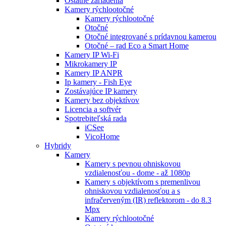
Ostatné zariadenia
Kamery rýchlootočné
Kamery rýchlootočné
Otočné
Otočné integrované s prídavnou kamerou
Otočné – rad Eco a Smart Home
Kamery IP Wi-Fi
Mikrokamery IP
Kamery IP ANPR
Ip kamery - Fish Eye
Zostávajúce IP kamery
Kamery bez objektívov
Licencia a softvér
Spotrebiteľská rada
iCSee
VicoHome
Hybridy
Kamery
Kamery s pevnou ohniskovou
vzdialenosťou - dome - až 1080p
Kamery s objektívom s premenlivou
ohniskovou vzdialenosťou a s
infračerveným (IR) reflektorom - do 8.3
Mpx
Kamery rýchlootočné