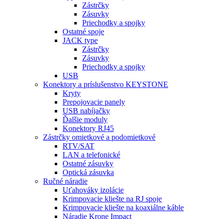
Zástrčky
Zásuvky
Priechodky a spojky
Ostatné spoje
JACK type
Zástrčky
Zásuvky
Priechodky a spojky
USB
Konektory a príslušenstvo KEYSTONE
Kryty
Prepojovacie panely
USB nabíjačky
Ďalšie moduly
Konektory RJ45
Zástrčky omietkové a podomietkové
RTV/SAT
LAN a telefonické
Ostatné zásuvky
Optická zásuvka
Ručné náradie
Uťahováky izolácie
Krimpovacie kliešte na RJ spoje
Krimpovacie kliešte na koaxiálne káble
Náradie Krone Impact