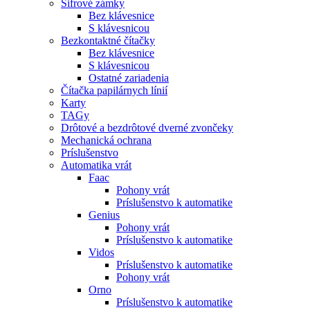
Šifrové zámky
Bez klávesnice
S klávesnicou
Bezkontaktné čítačky
Bez klávesnice
S klávesnicou
Ostatné zariadenia
Čítačka papilárnych línií
Karty
TAGy
Drôtové a bezdrôtové dverné zvončeky
Mechanická ochrana
Príslušenstvo
Automatika vrát
Faac
Pohony vrát
Príslušenstvo k automatike
Genius
Pohony vrát
Príslušenstvo k automatike
Vidos
Príslušenstvo k automatike
Pohony vrát
Orno
Príslušenstvo k automatike