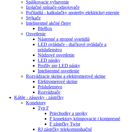
Spájkovacie vybavenie
Izolačné spínače-odpojovače
Počítadlá - kalkulačky spotreby elektrickej energie
Stýkače
Inteligentné akčné členy
BleBox
Osvetlenie
Nástenné a stropné svietidlá
LED ovládače - diaľkové ovládače a
príslušenstvo
Núdzové osvetlenie
LED pásiky
Profily pre LED pásky
Inteligentné osvetlenie
Rozvádzacie skrine a elektromerové skrine
Elektromerové skrine
Príslušenstvo
Rozvádzače
Káble - zásuvky - zástrčky
Konektory
Typ F
Priechodky a spojky
F konektory krimpovacie i kompresné
F zástrčky Twist
RJ zástrčky telekomunikačné