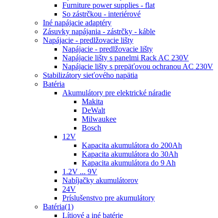
Furniture power supplies - flat
So zástrčkou - interiérové
Iné napájacie adaptéry
Zásuvky napájania - zástrčky - káble
Napájacie - predlžovacie lišty
Napájacie - predlžovacie lišty
Napájacie lišty s panelmi Rack AC 230V
Napájacie lišty s prepäťovou ochranou AC 230V
Stabilizátory sieťového napätia
Batéria
Akumulátory pre elektrické náradie
Makita
DeWalt
Milwaukee
Bosch
12V
Kapacita akumulátora do 200Ah
Kapacita akumulátora do 30Ah
Kapacita akumulátora do 9 Ah
1.2V ... 9V
Nabíjačky akumulátorov
24V
Príslušenstvo pre akumulátory
Batéria(1)
Lítiové a iné batérie