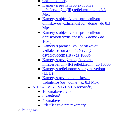
Ostatné kamery
Kamery s pevným objektívom a
infračerveným (IR) reflektorom - do 8.3
Mpx
Kamery s objektívom s premenlivou
ohniskovou vzdialenosťou - dome - do 8.3
Mpx
Kamery s objektívom s premenlivou
ohniskovou vzdialenosťou - dome - do
1080p
Kamery s premenlivou ohniskovou
vzdialenosťou a s infračerveným
osvetľovačom (IR) - až 1080p
Kamery s pevným objektívom a
infračerveným (IR) reflektorom - do 1080p
Kamery s reflektorom s bielym svetlom
(LED)
Kamery s pevnou ohniskovou
vzdialenosťou - dome - až 8.3 Mpx
AHD - CVI - TVI - CVBS rekordéry
16 kanálové a viac
8 kanálové
4 kanálové
Príslušenstvo pre rekordéry
Fotopasce