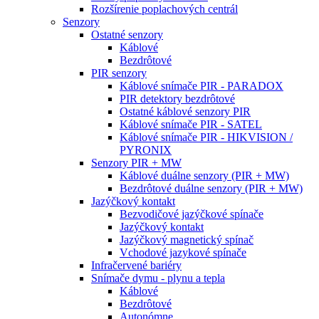
Rozšírenie poplachových centrál
Senzory
Ostatné senzory
Káblové
Bezdrôtové
PIR senzory
Káblové snímače PIR - PARADOX
PIR detektory bezdrôtové
Ostatné káblové senzory PIR
Káblové snímače PIR - SATEL
Káblové snímače PIR - HIKVISION /
PYRONIX
Senzory PIR + MW
Káblové duálne senzory (PIR + MW)
Bezdrôtové duálne senzory (PIR + MW)
Jazýčkový kontakt
Bezvodičové jazýčkové spínače
Jazýčkový kontakt
Jazýčkový magnetický spínač
Vchodové jazykové spínače
Infračervené bariéry
Snímače dymu - plynu a tepla
Káblové
Bezdrôtové
Autonómne