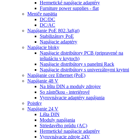
Hermetické napájacie adaptéry
Furniture power supplies - flat
Meniče napätia
DC/DC
DC/AC
Napájanie PoE 802.3af(at)
Stabilizátory PoE
Napájacie adaptéry
Napájacie bloky
Napájacie distribútory PCB (pripravené na
inštaláciu v krytoch)
Napájacie distribútory s panelmi Rack
Napájacie distribútory s univerzálnymi krytmi
Napájanie cez Ethernet (PoE)
Napájanie 48 V
Na lištu DIN a moduly zdrojov
So zástrčkou - interiérové
Vyrovnávacie adaptéry napájania
Poistky
Napájanie 24 V
Lišta DIN
Moduly napájania
Striedavého prúdu (AC)
Hermetické napájacie adaptéry
Vyrovnávacie zdroje 24V