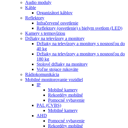
Audio moduly
Káble
Organizátori káblov
Reflektory
Infračervené osvetlenie
Reflektory (osvetlenie) s bielym svetlom (LED)
Kamery s termovíziou
Držiaky na televízory a monitory
Držiaky na televízory a monitory s nosnosťou do
40 kg
Držiaky na televízory a monitory s nosnosťou do
180 kg
Stolové držiaky na monitory
Voľne stojace rukoväte
Rádiokomunikácia
Mobilné monitorovanie vozidiel
IP
Mobilné kamery
Rekordéry mobilné
Pomocné vybavenie
PAL (CVBS)
Mobilné kamery
AHD
Pomocné vybavenie
Rekordéry mobilné