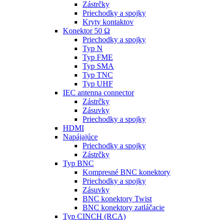
Zástrčky
Priechodky a spojky
Kryty kontaktov
Konektor 50 Ω
Priechodky a spojky
Typ N
Typ FME
Typ SMA
Typ TNC
Typ UHF
IEC antenna connector
Zástrčky
Zásuvky
Priechodky a spojky
HDMI
Napájajúce
Priechodky a spojky
Zástrčky
Typ BNC
Kompresné BNC konektory
Priechodky a spojky
Zásuvky
BNC konektory Twist
BNC konektory zatláčacie
Typ CINCH (RCA)