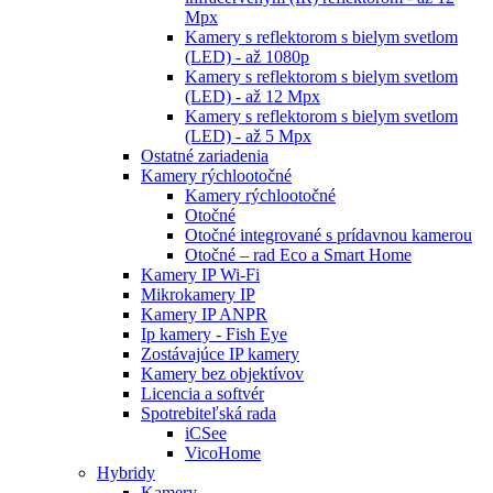
Mpx
Kamery s reflektorom s bielym svetlom
(LED) - až 1080p
Kamery s reflektorom s bielym svetlom
(LED) - až 12 Mpx
Kamery s reflektorom s bielym svetlom
(LED) - až 5 Mpx
Ostatné zariadenia
Kamery rýchlootočné
Kamery rýchlootočné
Otočné
Otočné integrované s prídavnou kamerou
Otočné – rad Eco a Smart Home
Kamery IP Wi-Fi
Mikrokamery IP
Kamery IP ANPR
Ip kamery - Fish Eye
Zostávajúce IP kamery
Kamery bez objektívov
Licencia a softvér
Spotrebiteľská rada
iCSee
VicoHome
Hybridy
Kamery