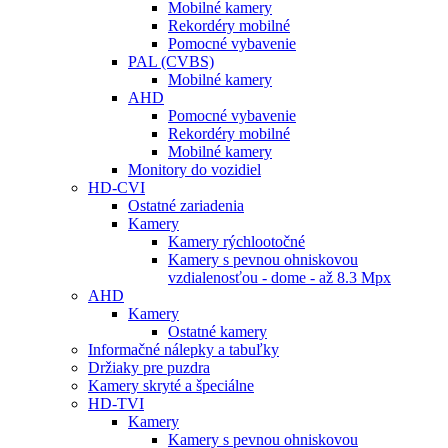
Mobilné kamery
Rekordéry mobilné
Pomocné vybavenie
PAL (CVBS)
Mobilné kamery
AHD
Pomocné vybavenie
Rekordéry mobilné
Mobilné kamery
Monitory do vozidiel
HD-CVI
Ostatné zariadenia
Kamery
Kamery rýchlootočné
Kamery s pevnou ohniskovou
vzdialenosťou - dome - až 8.3 Mpx
AHD
Kamery
Ostatné kamery
Informačné nálepky a tabuľky
Držiaky pre puzdra
Kamery skryté a špeciálne
HD-TVI
Kamery
Kamery s pevnou ohniskovou