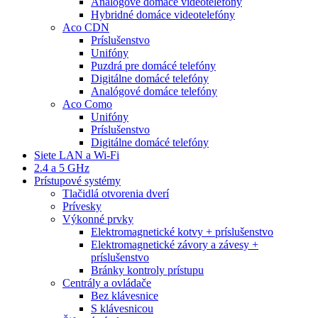
Analógové domáce videotelefóny
Hybridné domáce videotelefóny
Aco CDN
Príslušenstvo
Unifóny
Puzdrá pre domácé telefóny
Digitálne domácé telefóny
Analógové domáce telefóny
Aco Como
Unifóny
Príslušenstvo
Digitálne domácé telefóny
Siete LAN a Wi-Fi
2.4 a 5 GHz
Prístupové systémy
Tlačidlá otvorenia dverí
Prívesky
Výkonné prvky
Elektromagnetické kotvy + príslušenstvo
Elektromagnetické závory a závesy +
príslušenstvo
Bránky kontroly prístupu
Centrály a ovládače
Bez klávesnice
S klávesnicou