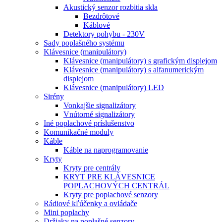
Akustický senzor rozbitia skla
Bezdrôtové
Káblové
Detektory pohybu - 230V
Sady poplašného systému
Klávesnice (manipulátory)
Klávesnice (manipulátory) s grafickým displejom
Klávesnice (manipulátory) s alfanumerickým
displejom
Klávesnice (manipulátory) LED
Sirény
Vonkajšie signalizátory
Vnútorné signalizátory
Iné poplachové príslušenstvo
Komunikačné moduly
Káble
Káble na naprogramovanie
Kryty
Kryty pre centrály
KRYT PRE KLÁVESNICE
POPLACHOVÝCH CENTRÁL
Kryty pre poplachové senzory
Rádiové kľúčenky a ovládače
Mini poplachy
Držiaky na poplašné senzory