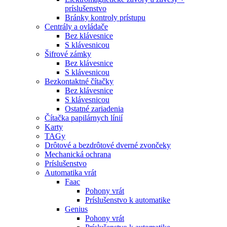
príslušenstvo
Bránky kontroly prístupu
Centrály a ovládače
Bez klávesnice
S klávesnicou
Šifrové zámky
Bez klávesnice
S klávesnicou
Bezkontaktné čítačky
Bez klávesnice
S klávesnicou
Ostatné zariadenia
Čítačka papilárnych línií
Karty
TAGy
Drôtové a bezdrôtové dverné zvončeky
Mechanická ochrana
Príslušenstvo
Automatika vrát
Faac
Pohony vrát
Príslušenstvo k automatike
Genius
Pohony vrát