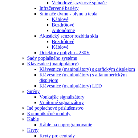
Vchodové jazykové spínače
Infračervené bariéry
Snímače dymu - plynu a tepla
Káblové
Bezdrôtové
Autonómne
Akustický senzor rozbitia skla
Bezdrôtové
Káblové
Detektory pohybu - 230V
Sady poplašného systému
Klávesnice (manipulátory)
Klávesnice (manipulátory) s grafickým displejom
Klávesnice (manipulátory) s alfanumerickým
displejom
Klávesnice (manipulátory) LED
Sirény
Vonkajšie signalizátory
Vnútorné signalizátory
Iné poplachové príslušenstvo
Komunikačné moduly
Káble
Káble na naprogramovanie
Kryty
Kryty pre centrály