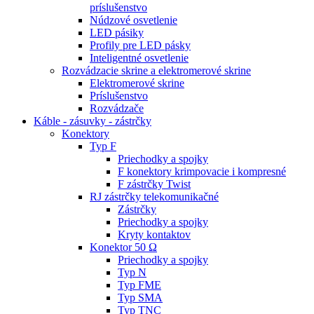
príslušenstvo
Núdzové osvetlenie
LED pásiky
Profily pre LED pásky
Inteligentné osvetlenie
Rozvádzacie skrine a elektromerové skrine
Elektromerové skrine
Príslušenstvo
Rozvádzače
Káble - zásuvky - zástrčky
Konektory
Typ F
Priechodky a spojky
F konektory krimpovacie i kompresné
F zástrčky Twist
RJ zástrčky telekomunikačné
Zástrčky
Priechodky a spojky
Kryty kontaktov
Konektor 50 Ω
Priechodky a spojky
Typ N
Typ FME
Typ SMA
Typ TNC