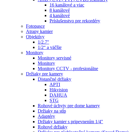
16 kanálové a viac
8 kanálové
4 kanálové
Príslušenstvo pre rekordéry
Fotopasce
Atrapy kamier
Objektívy
1/2.7"
1/2“ a väčšie
Monitory
Monitory servisné
Monitory
Monitory CCTV - profesionálne
Držiaky pre kamery
Distančné držiaky
APTI
Hikvision
DAHUA
STG
Rohové úchyty pre dome kamery
Držiaky na stĺp
Adaptéry
Držiaky kamier s pripevnením 1/4"
Rohové držiaky