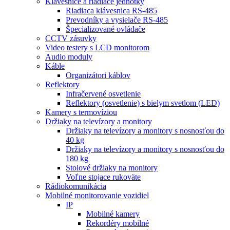
Klávesnice a riadiace jednotky
Riadiaca klávesnica RS-485
Prevodníky a vysielače RS-485
Špecializované ovládače
CCTV zásuvky
Video testery s LCD monitorom
Audio moduly
Káble
Organizátori káblov
Reflektory
Infračervené osvetlenie
Reflektory (osvetlenie) s bielym svetlom (LED)
Kamery s termovíziou
Držiaky na televízory a monitory
Držiaky na televízory a monitory s nosnosťou do
40 kg
Držiaky na televízory a monitory s nosnosťou do
180 kg
Stolové držiaky na monitory
Voľne stojace rukoväte
Rádiokomunikácia
Mobilné monitorovanie vozidiel
IP
Mobilné kamery
Rekordéry mobilné