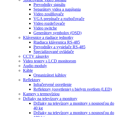
Prevodníky signálu
Separátory videa a napájania
Video zosilňovače
VGA prepínače a rozbočovače
Video rozdeľovače
Video switche
Generátory symbolov (OSD)
Klávesnice a riadiace jednotky
Riadiaca klávesnica RS-485
Prevodníky a vysielače RS-485
Špecializované ovládače
CCTV zásuvky
Video testery s LCD monitorom
Audio moduly
Káble
Organizátori káblov
Reflektory
Infračervené osvetlenie
Reflektory (osvetlenie) s bielym svetlom (LED)
Kamery s termovíziou
Držiaky na televízory a monitory
Držiaky na televízory a monitory s nosnosťou do
40 kg
Držiaky na televízory a monitory s nosnosťou do