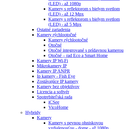
(LED) - až 1080p
Kamery s reflektorom s bielym svetlom
(LED) - až 12 Mpx
Kamery s reflektorom s bielym svetlom
(LED) - až 5 Mpx
Ostatné zariadenia
Kamery rýchlootočné
Kamery rýchlootočné
Otočné
Otočné integrované s prídavnou kamerou
Otočné – rad Eco a Smart Home
Kamery IP Wi-Fi
Mikrokamery IP
Kamery IP ANPR
Ip kamery - Fish Eye
Zostávajúce IP kamery
Kamery bez objektívov
Licencia a softvér
Spotrebiteľská rada
iCSee
VicoHome
Hybridy
Kamery
Kamery s pevnou ohniskovou
vzdialenosťou - dome - až 1080p