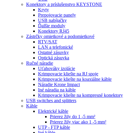
Konektory a príslušenstvo KEYSTONE
Kryty
Prepojovacie panely
USB nabíjačky
Ďalšie moduly
Konektory RJ45
Zástrčky omietkové a podomietkové
RTV/SAT
LAN a telefonické
Ostatné zásuvky
Optická zásuvka
Ručné náradie
Uťahováky izolácie
Krimpovacie kliešte na RJ spoje
Krimpovacie kliešte na koaxiálne káble
Náradie Krone Impact
Iné náradia na káble
Krimpovacie kliešte na kompresné konektory
USB switches and splitters
Káble
Elektrické káble
Prierez žily do 1 -5 mm²
Prierez žily viac ako 1 -5 mm²
UTP - FTP káble
Iné káble