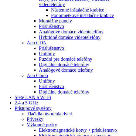
videotelefóny
Nástenné inštalačné krabice
Podomietkové inštalačné krabice
Montážne panely
Príslušenstvo
Analógové domáce videotelefóny
Hybridné domáce videotelefóny
Aco CDN
Príslušenstvo
Unifóny
Puzdrá pre domácé telefóny
Digitálne domácé telefóny
Analógové domáce telefóny
Aco Como
Unifóny
Príslušenstvo
Digitálne domácé telefóny
Siete LAN a Wi-Fi
2.4 a 5 GHz
Prístupové systémy
Tlačidlá otvorenia dverí
Prívesky
Výkonné prvky
Elektromagnetické kotvy + príslušenstvo
Elektromagnetické závory a závesy +