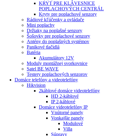
KRYT PRE KLÁVESNICE
POPLACHOVÝCH CENTRÁL
Kryty pre poplachové senzory
Rádiové kľúčenky a ovládače
Mini poplachy
Držiaky na poplašné senzory
Šošovky pre poplachové senzory
Antény do poplašných systémov
Panikové tlačidlá
Batéria
Akumulátory 12V
Moduly montážnej svorkovnice
Satel BE WAVE
Testery poplachových senzorov
Domáce telefóny a videotelefóny
Hikvision
2káblové domáce videotelefóny
HD 2-káblové
IP 2-káblové
Domáce videotelefóny IP
Vnútorné panely
Vonkajšie panely
Modulové
Villa
Súpravy