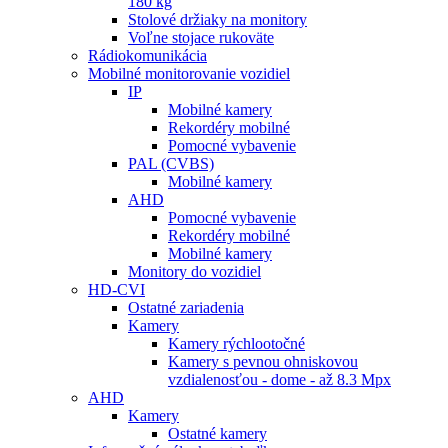
180 kg
Stolové držiaky na monitory
Voľne stojace rukoväte
Rádiokomunikácia
Mobilné monitorovanie vozidiel
IP
Mobilné kamery
Rekordéry mobilné
Pomocné vybavenie
PAL (CVBS)
Mobilné kamery
AHD
Pomocné vybavenie
Rekordéry mobilné
Mobilné kamery
Monitory do vozidiel
HD-CVI
Ostatné zariadenia
Kamery
Kamery rýchlootočné
Kamery s pevnou ohniskovou
vzdialenosťou - dome - až 8.3 Mpx
AHD
Kamery
Ostatné kamery