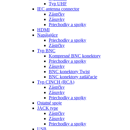
Typ UHF
IEC antenna connector
Zástrčky
Zásuvky
Priechodky a spojky
HDMI
Napájajúce
Priechodky a spojky
Zástrčky
Typ BNC
Kompresné BNC konektory
Priechodky a spojky
Zásuvky
BNC konektory Twist
BNC konektory zatláčacie
Typ CINCH (RCA)
Zástrčky
Zásuvky
Priechodky a spojky
Ostatné spoje
JACK type
Zástrčky
Zásuvky
Priechodky a spojky
USB