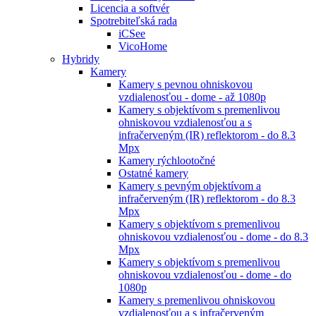
Licencia a softvér
Spotrebiteľská rada
iCSee
VicoHome
Hybridy
Kamery
Kamery s pevnou ohniskovou
vzdialenosťou - dome - až 1080p
Kamery s objektívom s premenlivou
ohniskovou vzdialenosťou a s
infračerveným (IR) reflektorom - do 8.3
Mpx
Kamery rýchlootočné
Ostatné kamery
Kamery s pevným objektívom a
infračerveným (IR) reflektorom - do 8.3
Mpx
Kamery s objektívom s premenlivou
ohniskovou vzdialenosťou - dome - do 8.3
Mpx
Kamery s objektívom s premenlivou
ohniskovou vzdialenosťou - dome - do
1080p
Kamery s premenlivou ohniskovou
vzdialenosťou a s infračerveným