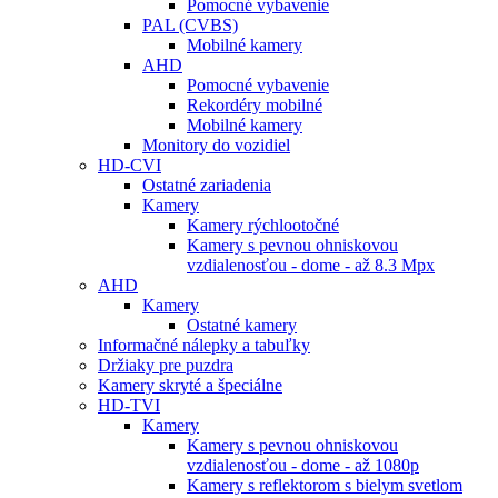
Pomocné vybavenie
PAL (CVBS)
Mobilné kamery
AHD
Pomocné vybavenie
Rekordéry mobilné
Mobilné kamery
Monitory do vozidiel
HD-CVI
Ostatné zariadenia
Kamery
Kamery rýchlootočné
Kamery s pevnou ohniskovou
vzdialenosťou - dome - až 8.3 Mpx
AHD
Kamery
Ostatné kamery
Informačné nálepky a tabuľky
Držiaky pre puzdra
Kamery skryté a špeciálne
HD-TVI
Kamery
Kamery s pevnou ohniskovou
vzdialenosťou - dome - až 1080p
Kamery s reflektorom s bielym svetlom