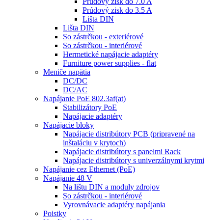
Prúdový zisk do 7.0 A
Prúdový zisk do 3.5 A
Lišta DIN
Lišta DIN
So zástrčkou - exteriérové
So zástrčkou - interiérové
Hermetické napájacie adaptéry
Furniture power supplies - flat
Meniče napätia
DC/DC
DC/AC
Napájanie PoE 802.3af(at)
Stabilizátory PoE
Napájacie adaptéry
Napájacie bloky
Napájacie distribútory PCB (pripravené na
inštaláciu v krytoch)
Napájacie distribútory s panelmi Rack
Napájacie distribútory s univerzálnymi krytmi
Napájanie cez Ethernet (PoE)
Napájanie 48 V
Na lištu DIN a moduly zdrojov
So zástrčkou - interiérové
Vyrovnávacie adaptéry napájania
Poistky