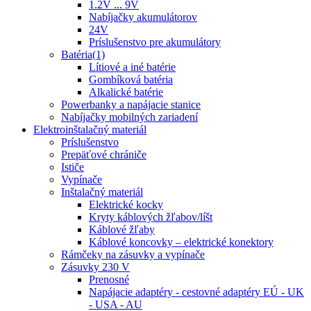
1.2V ... 9V
Nabíjačky akumulátorov
24V
Príslušenstvo pre akumulátory
Batéria(1)
Lítiové a iné batérie
Gombíková batéria
Alkalické batérie
Powerbanky a napájacie stanice
Nabíjačky mobilných zariadení
Elektroinštalačný materiál
Príslušenstvo
Prepäťové chrániče
Ističe
Vypínače
Inštalačný materiál
Elektrické kocky
Kryty káblových žľabov/líšt
Káblové žľaby
Káblové koncovky – elektrické konektory
Rámčeky na zásuvky a vypínače
Zásuvky 230 V
Prenosné
Napájacie adaptéry - cestovné adaptéry EÚ - UK
- USA - AU