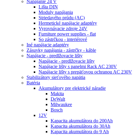
Napájanie 24 V
Lišta DIN
Moduly napájania
Striedavého prúdu (AC)
Hermetické napájacie adaptéry
Vyrovnávacie zdroje 24V
Furniture power supplies - flat
So zástrčkou - interiérové
Iné napájacie adaptéry
Zásuvky napájania - zástrčky - káble
Napájacie - predlžovacie lišty
Napájacie - predlžovacie lišty
Napájacie lišty s panelmi Rack AC 230V
Napájacie lišty s prepäťovou ochranou AC 230V
Stabilizátory sieťového napätia
Batéria
Akumulátory pre elektrické náradie
Makita
DeWalt
Milwaukee
Bosch
12V
Kapacita akumulátora do 200Ah
Kapacita akumulátora do 30Ah
Kapacita akumulátora do 9 Ah