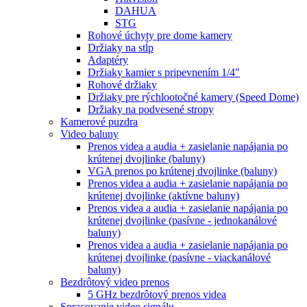
DAHUA
STG
Rohové úchyty pre dome kamery
Držiaky na stĺp
Adaptéry
Držiaky kamier s pripevnením 1/4"
Rohové držiaky
Držiaky pre rýchlootočné kamery (Speed Dome)
Držiaky na podvesené stropy
Kamerové puzdra
Video baluny
Prenos videa a audia + zasielanie napájania po
krútenej dvojlinke (baluny)
VGA prenos po krútenej dvojlinke (baluny)
Prenos videa a audia + zasielanie napájania po
krútenej dvojlinke (aktívne baluny)
Prenos videa a audia + zasielanie napájania po
krútenej dvojlinke (pasívne - jednokanálové
baluny)
Prenos videa a audia + zasielanie napájania po
krútenej dvojlinke (pasívne - viackanálové
baluny)
Bezdrôtový video prenos
5 GHz bezdrôtový prenos videa
Spracovanie video signálu