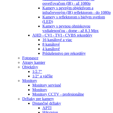
osvetľovačom (IR) - až 1080p
Kamery s pevným objektívom a
infračerveným (IR) reflektorom - do 1080p
Kamery s reflektorom s bielym svetlom
(LED)
Kamery s pevnou ohniskovou
vzdialenosťou - dome - až 8.3 Mpx
AHD - CVI - TVI - CVBS rekordéry
16 kanálové a viac
8 kanálové
4 kanálové
Príslušenstvo pre rekordéry
Fotopasce
Atrapy kamier
Objektívy
1/2.7"
1/2“ a väčšie
Monitory
Monitory servisné
Monitory
Monitory CCTV - profesionálne
Držiaky pre kamery
Distančné držiaky
APTI
Hikvision