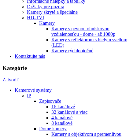
Informačné nálepky a tabuľky
Držiaky pre puzdra
Kamery skryté a špeciálne
HD-TVI
Kamery
Kamery s pevnou ohniskovou
vzdialenosťou - dome - až 1080p
Kamery s reflektorom s bielym svetlom
(LED)
Kamery rýchlootočné
Kontaktujte nás
Kategórie
Zatvoriť
Kamerové systémy
IP
Zapisovače
16 kanálové
32 kanálové a viac
4 kanálové
8 kanálové
Dome kamery
Kamery s objektívom s premenlivou