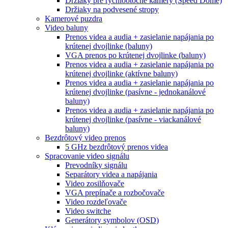
Držiaky pre rýchlootočné kamery (Speed Dome)
Držiaky na podvesené stropy
Kamerové puzdra
Video baluny
Prenos videa a audia + zasielanie napájania po
krútenej dvojlinke (baluny)
VGA prenos po krútenej dvojlinke (baluny)
Prenos videa a audia + zasielanie napájania po
krútenej dvojlinke (aktívne baluny)
Prenos videa a audia + zasielanie napájania po
krútenej dvojlinke (pasívne - jednokanálové
baluny)
Prenos videa a audia + zasielanie napájania po
krútenej dvojlinke (pasívne - viackanálové
baluny)
Bezdrôtový video prenos
5 GHz bezdrôtový prenos videa
Spracovanie video signálu
Prevodníky signálu
Separátory videa a napájania
Video zosilňovače
VGA prepínače a rozbočovače
Video rozdeľovače
Video switche
Generátory symbolov (OSD)