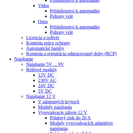
Príslušenstvo k automatike
Vidos
Príslušenstvo k automatike
Pohony vrát
Orno
Príslušenstvo k automatike
Pohony vrát
Licencia a softvér
Kontrola práce ochrany
Automatické bariéry
Kontrola a registrácia odpracovanej doby (RCP)
Napájanie
Napájanie 5V ... 9V
Reléové moduly
12V DC
230V AC
24V DC
5V DC
Napájanie 12 V
V nástenných krytoch
Moduly napájania
Vyrovnávacie zdroje 12 V
Prúdový zisk do 20 A
Moduly vyrovnávacích adaptérov
napájania