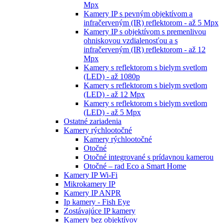
Mpx
Kamery IP s pevným objektívom a
infračerveným (IR) reflektorom - až 5 Mpx
Kamery IP s objektívom s premenlivou
ohniskovou vzdialenosťou a s
infračerveným (IR) reflektorom - až 12
Mpx
Kamery s reflektorom s bielym svetlom
(LED) - až 1080p
Kamery s reflektorom s bielym svetlom
(LED) - až 12 Mpx
Kamery s reflektorom s bielym svetlom
(LED) - až 5 Mpx
Ostatné zariadenia
Kamery rýchlootočné
Kamery rýchlootočné
Otočné
Otočné integrované s prídavnou kamerou
Otočné – rad Eco a Smart Home
Kamery IP Wi-Fi
Mikrokamery IP
Kamery IP ANPR
Ip kamery - Fish Eye
Zostávajúce IP kamery
Kamery bez objektívov