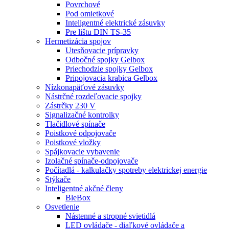
Povrchové
Pod omietkové
Inteligentné elektrické zásuvky
Pre lištu DIN TS-35
Hermetizácia spojov
Utesňovacie prípravky
Odbočné spojky Gelbox
Priechodzie spojky Gelbox
Pripojovacia krabica Gelbox
Nízkonapäťové zásuvky
Nástrčné rozdeľovacie spojky
Zástrčky 230 V
Signalizačné kontrolky
Tlačidlové spínače
Poistkové odpojovače
Poistkové vložky
Spájkovacie vybavenie
Izolačné spínače-odpojovače
Počítadlá - kalkulačky spotreby elektrickej energie
Stýkače
Inteligentné akčné členy
BleBox
Osvetlenie
Nástenné a stropné svietidlá
LED ovládače - diaľkové ovládače a