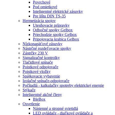
Povrchové
Pod omietkové
Inteligentné elektrické zásuvky
Pre lištu DIN TS-35
Hermetizácia spojov
Utesňovacie prípravky
Odbočné spojky Gelbox
Priechodzie spojky Gelbox
Pripojovacia krabica Gelbox
Nízkonapäťové zásuvky
Nástrčné rozdeľovacie spojky
Zástrčky 230 V
Signalizačné kontrolky
Tlačidlové spínače
Poistkové odpojovače
Poistkové vložky
Spájkovacie vybavenie
Izolačné spínače-odpojovače
Počítadlá - kalkulačky spotreby elektrickej energie
Stýkače
Inteligentné akčné členy
BleBox
Osvetlenie
Nástenné a stropné svietidlá
LED ovládače - diaľkové ovládače a