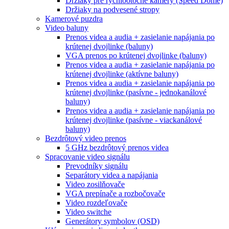
Držiaky pre rýchlootočné kamery (Speed Dome)
Držiaky na podvesené stropy
Kamerové puzdra
Video baluny
Prenos videa a audia + zasielanie napájania po
krútenej dvojlinke (baluny)
VGA prenos po krútenej dvojlinke (baluny)
Prenos videa a audia + zasielanie napájania po
krútenej dvojlinke (aktívne baluny)
Prenos videa a audia + zasielanie napájania po
krútenej dvojlinke (pasívne - jednokanálové
baluny)
Prenos videa a audia + zasielanie napájania po
krútenej dvojlinke (pasívne - viackanálové
baluny)
Bezdrôtový video prenos
5 GHz bezdrôtový prenos videa
Spracovanie video signálu
Prevodníky signálu
Separátory videa a napájania
Video zosilňovače
VGA prepínače a rozbočovače
Video rozdeľovače
Video switche
Generátory symbolov (OSD)