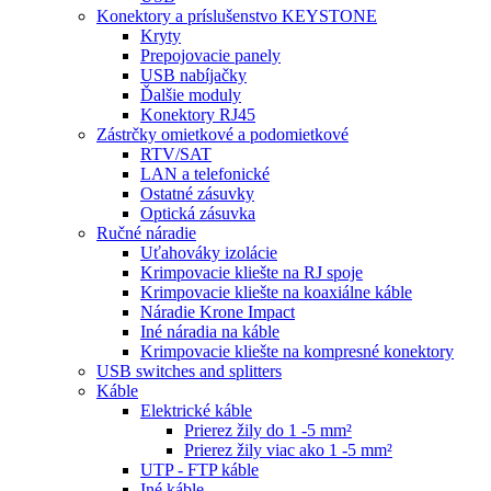
Konektory a príslušenstvo KEYSTONE
Kryty
Prepojovacie panely
USB nabíjačky
Ďalšie moduly
Konektory RJ45
Zástrčky omietkové a podomietkové
RTV/SAT
LAN a telefonické
Ostatné zásuvky
Optická zásuvka
Ručné náradie
Uťahováky izolácie
Krimpovacie kliešte na RJ spoje
Krimpovacie kliešte na koaxiálne káble
Náradie Krone Impact
Iné náradia na káble
Krimpovacie kliešte na kompresné konektory
USB switches and splitters
Káble
Elektrické káble
Prierez žily do 1 -5 mm²
Prierez žily viac ako 1 -5 mm²
UTP - FTP káble
Iné káble