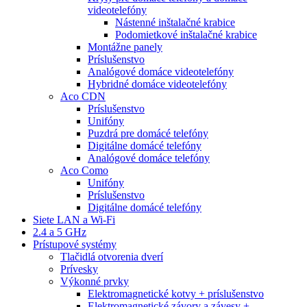
videotelefóny
Nástenné inštalačné krabice
Podomietkové inštalačné krabice
Montážne panely
Príslušenstvo
Analógové domáce videotelefóny
Hybridné domáce videotelefóny
Aco CDN
Príslušenstvo
Unifóny
Puzdrá pre domácé telefóny
Digitálne domácé telefóny
Analógové domáce telefóny
Aco Como
Unifóny
Príslušenstvo
Digitálne domácé telefóny
Siete LAN a Wi-Fi
2.4 a 5 GHz
Prístupové systémy
Tlačidlá otvorenia dverí
Prívesky
Výkonné prvky
Elektromagnetické kotvy + príslušenstvo
Elektromagnetické závory a závesy +