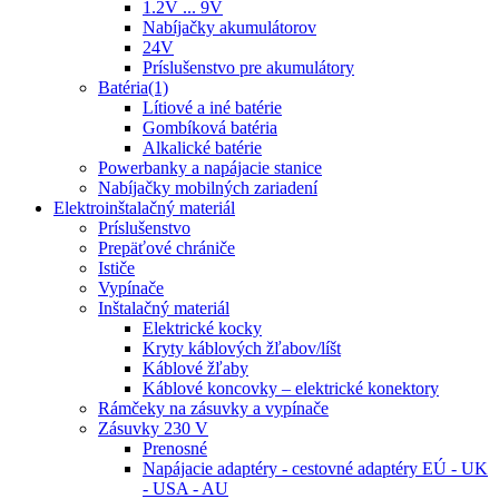
1.2V ... 9V
Nabíjačky akumulátorov
24V
Príslušenstvo pre akumulátory
Batéria(1)
Lítiové a iné batérie
Gombíková batéria
Alkalické batérie
Powerbanky a napájacie stanice
Nabíjačky mobilných zariadení
Elektroinštalačný materiál
Príslušenstvo
Prepäťové chrániče
Ističe
Vypínače
Inštalačný materiál
Elektrické kocky
Kryty káblových žľabov/líšt
Káblové žľaby
Káblové koncovky – elektrické konektory
Rámčeky na zásuvky a vypínače
Zásuvky 230 V
Prenosné
Napájacie adaptéry - cestovné adaptéry EÚ - UK
- USA - AU