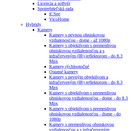
Licencia a softvér
Spotrebiteľská rada
iCSee
VicoHome
Hybridy
Kamery
Kamery s pevnou ohniskovou
vzdialenosťou - dome - až 1080p
Kamery s objektívom s premenlivou
ohniskovou vzdialenosťou a s
infračerveným (IR) reflektorom - do 8.3
Mpx
Kamery rýchlootočné
Ostatné kamery
Kamery s pevným objektívom a
infračerveným (IR) reflektorom - do 8.3
Mpx
Kamery s objektívom s premenlivou
ohniskovou vzdialenosťou - dome - do 8.3
Mpx
Kamery s objektívom s premenlivou
ohniskovou vzdialenosťou - dome - do
1080p
Kamery s premenlivou ohniskovou
vzdialenosťou a s infračerveným