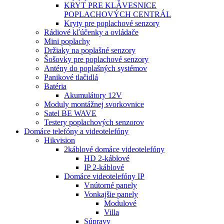
KRYT PRE KLÁVESNICE
POPLACHOVÝCH CENTRÁL
Kryty pre poplachové senzory
Rádiové kľúčenky a ovládače
Mini poplachy
Držiaky na poplašné senzory
Šošovky pre poplachové senzory
Antény do poplašných systémov
Panikové tlačidlá
Batéria
Akumulátory 12V
Moduly montážnej svorkovnice
Satel BE WAVE
Testery poplachových senzorov
Domáce telefóny a videotelefóny
Hikvision
2káblové domáce videotelefóny
HD 2-káblové
IP 2-káblové
Domáce videotelefóny IP
Vnútorné panely
Vonkajšie panely
Modulové
Villa
Súpravy