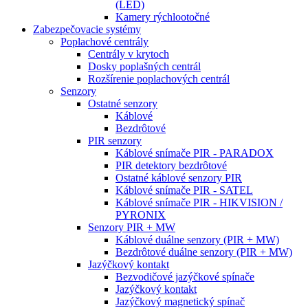
(LED)
Kamery rýchlootočné
Zabezpečovacie systémy
Poplachové centrály
Centrály v krytoch
Dosky poplašných centrál
Rozšírenie poplachových centrál
Senzory
Ostatné senzory
Káblové
Bezdrôtové
PIR senzory
Káblové snímače PIR - PARADOX
PIR detektory bezdrôtové
Ostatné káblové senzory PIR
Káblové snímače PIR - SATEL
Káblové snímače PIR - HIKVISION /
PYRONIX
Senzory PIR + MW
Káblové duálne senzory (PIR + MW)
Bezdrôtové duálne senzory (PIR + MW)
Jazýčkový kontakt
Bezvodičové jazýčkové spínače
Jazýčkový kontakt
Jazýčkový magnetický spínač