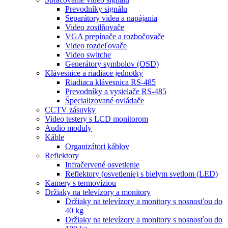
Prevodníky signálu
Separátory videa a napájania
Video zosilňovače
VGA prepínače a rozbočovače
Video rozdeľovače
Video switche
Generátory symbolov (OSD)
Klávesnice a riadiace jednotky
Riadiaca klávesnica RS-485
Prevodníky a vysielače RS-485
Špecializované ovládače
CCTV zásuvky
Video testery s LCD monitorom
Audio moduly
Káble
Organizátori káblov
Reflektory
Infračervené osvetlenie
Reflektory (osvetlenie) s bielym svetlom (LED)
Kamery s termovíziou
Držiaky na televízory a monitory
Držiaky na televízory a monitory s nosnosťou do
40 kg
Držiaky na televízory a monitory s nosnosťou do