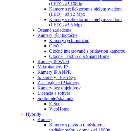
(LED) - až 1080p
Kamery s reflektorom s bielym svetlom
(LED) - až 12 Mpx
Kamery s reflektorom s bielym svetlom
(LED) - až 5 Mpx
Ostatné zariadenia
Kamery rýchlootočné
Kamery rýchlootočné
Otočné
Otočné integrované s prídavnou kamerou
Otočné – rad Eco a Smart Home
Kamery IP Wi-Fi
Mikrokamery IP
Kamery IP ANPR
Ip kamery - Fish Eye
Zostávajúce IP kamery
Kamery bez objektívov
Licencia a softvér
Spotrebiteľská rada
iCSee
VicoHome
Hybridy
Kamery
Kamery s pevnou ohniskovou
vzdialenosťou - dome - až 1080p