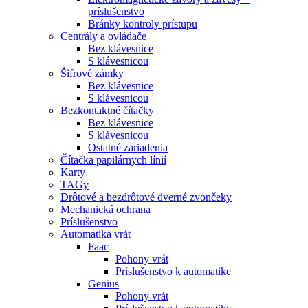
príslušenstvo
Bránky kontroly prístupu
Centrály a ovládače
Bez klávesnice
S klávesnicou
Šifrové zámky
Bez klávesnice
S klávesnicou
Bezkontaktné čítačky
Bez klávesnice
S klávesnicou
Ostatné zariadenia
Čítačka papilárnych línií
Karty
TAGy
Drôtové a bezdrôtové dverné zvončeky
Mechanická ochrana
Príslušenstvo
Automatika vrát
Faac
Pohony vrát
Príslušenstvo k automatike
Genius
Pohony vrát