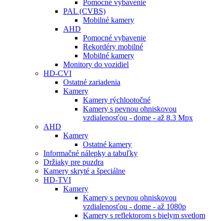
Pomocné vybavenie
PAL (CVBS)
Mobilné kamery
AHD
Pomocné vybavenie
Rekordéry mobilné
Mobilné kamery
Monitory do vozidiel
HD-CVI
Ostatné zariadenia
Kamery
Kamery rýchlootočné
Kamery s pevnou ohniskovou
vzdialenosťou - dome - až 8.3 Mpx
AHD
Kamery
Ostatné kamery
Informačné nálepky a tabuľky
Držiaky pre puzdra
Kamery skryté a špeciálne
HD-TVI
Kamery
Kamery s pevnou ohniskovou
vzdialenosťou - dome - až 1080p
Kamery s reflektorom s bielym svetlom