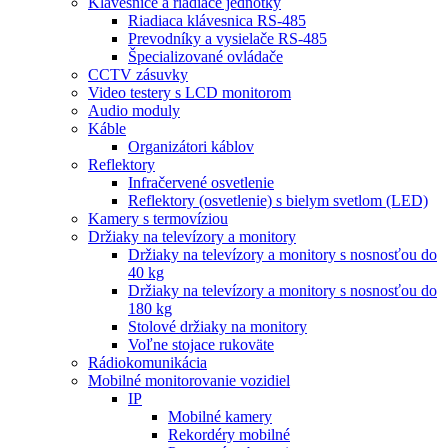
Klávesnice a riadiace jednotky
Riadiaca klávesnica RS-485
Prevodníky a vysielače RS-485
Špecializované ovládače
CCTV zásuvky
Video testery s LCD monitorom
Audio moduly
Káble
Organizátori káblov
Reflektory
Infračervené osvetlenie
Reflektory (osvetlenie) s bielym svetlom (LED)
Kamery s termovíziou
Držiaky na televízory a monitory
Držiaky na televízory a monitory s nosnosťou do
40 kg
Držiaky na televízory a monitory s nosnosťou do
180 kg
Stolové držiaky na monitory
Voľne stojace rukoväte
Rádiokomunikácia
Mobilné monitorovanie vozidiel
IP
Mobilné kamery
Rekordéry mobilné