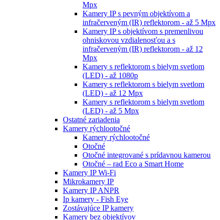
Mpx
Kamery IP s pevným objektívom a
infračerveným (IR) reflektorom - až 5 Mpx
Kamery IP s objektívom s premenlivou
ohniskovou vzdialenosťou a s
infračerveným (IR) reflektorom - až 12
Mpx
Kamery s reflektorom s bielym svetlom
(LED) - až 1080p
Kamery s reflektorom s bielym svetlom
(LED) - až 12 Mpx
Kamery s reflektorom s bielym svetlom
(LED) - až 5 Mpx
Ostatné zariadenia
Kamery rýchlootočné
Kamery rýchlootočné
Otočné
Otočné integrované s prídavnou kamerou
Otočné – rad Eco a Smart Home
Kamery IP Wi-Fi
Mikrokamery IP
Kamery IP ANPR
Ip kamery - Fish Eye
Zostávajúce IP kamery
Kamery bez objektívov