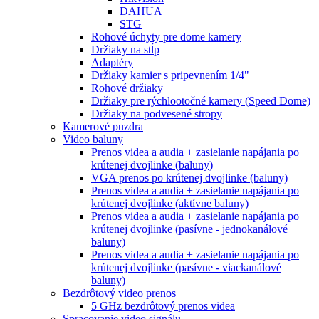
DAHUA
STG
Rohové úchyty pre dome kamery
Držiaky na stĺp
Adaptéry
Držiaky kamier s pripevnením 1/4"
Rohové držiaky
Držiaky pre rýchlootočné kamery (Speed Dome)
Držiaky na podvesené stropy
Kamerové puzdra
Video baluny
Prenos videa a audia + zasielanie napájania po
krútenej dvojlinke (baluny)
VGA prenos po krútenej dvojlinke (baluny)
Prenos videa a audia + zasielanie napájania po
krútenej dvojlinke (aktívne baluny)
Prenos videa a audia + zasielanie napájania po
krútenej dvojlinke (pasívne - jednokanálové
baluny)
Prenos videa a audia + zasielanie napájania po
krútenej dvojlinke (pasívne - viackanálové
baluny)
Bezdrôtový video prenos
5 GHz bezdrôtový prenos videa
Spracovanie video signálu