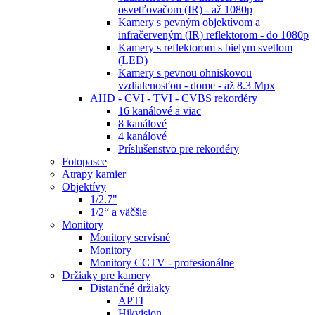
osvetľovačom (IR) - až 1080p
Kamery s pevným objektívom a
infračerveným (IR) reflektorom - do 1080p
Kamery s reflektorom s bielym svetlom
(LED)
Kamery s pevnou ohniskovou
vzdialenosťou - dome - až 8.3 Mpx
AHD - CVI - TVI - CVBS rekordéry
16 kanálové a viac
8 kanálové
4 kanálové
Príslušenstvo pre rekordéry
Fotopasce
Atrapy kamier
Objektívy
1/2.7"
1/2“ a väčšie
Monitory
Monitory servisné
Monitory
Monitory CCTV - profesionálne
Držiaky pre kamery
Distančné držiaky
APTI
Hikvision