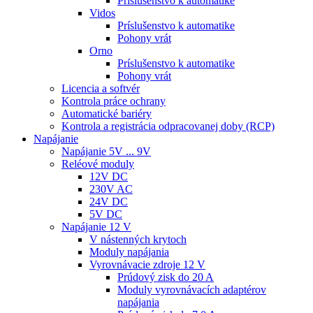
Príslušenstvo k automatike
Vidos
Príslušenstvo k automatike
Pohony vrát
Orno
Príslušenstvo k automatike
Pohony vrát
Licencia a softvér
Kontrola práce ochrany
Automatické bariéry
Kontrola a registrácia odpracovanej doby (RCP)
Napájanie
Napájanie 5V ... 9V
Reléové moduly
12V DC
230V AC
24V DC
5V DC
Napájanie 12 V
V nástenných krytoch
Moduly napájania
Vyrovnávacie zdroje 12 V
Prúdový zisk do 20 A
Moduly vyrovnávacích adaptérov
napájania