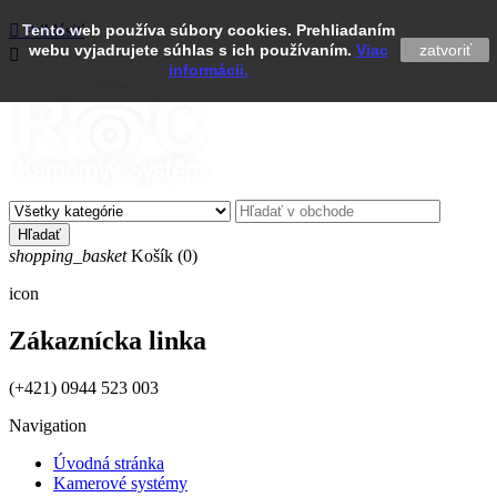

Tento web používa súbory cookies. Prehliadaním
Prihlásiť
webu vyjadrujete súhlas s ich používaním.
Viac
zatvoriť

informácii.
Hľadať
shopping_basket
Košík
(0)
icon
Zákaznícka linka
(+421) 0944 523 003
Navigation
Úvodná stránka
Kamerové systémy