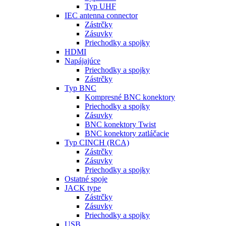
Typ UHF
IEC antenna connector
Zástrčky
Zásuvky
Priechodky a spojky
HDMI
Napájajúce
Priechodky a spojky
Zástrčky
Typ BNC
Kompresné BNC konektory
Priechodky a spojky
Zásuvky
BNC konektory Twist
BNC konektory zatláčacie
Typ CINCH (RCA)
Zástrčky
Zásuvky
Priechodky a spojky
Ostatné spoje
JACK type
Zástrčky
Zásuvky
Priechodky a spojky
USB