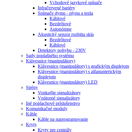
Vchodové jazykové spínače
Infračervené bariéry
Snímače dymu - plynu a tepla
Káblové
Bezdrôtové
Autonómne
Akustický senzor rozbitia skla
Bezdrôtové
Káblové
Detektory pohybu - 230V
Sady poplašného systému
Klávesnice (manipulátory)
Klávesnice (manipulátory) s grafickým displejom
Klávesnice (manipulátory) s alfanumerickým
displejom
Klávesnice (manipulátory) LED
Sirény
Vonkajšie signalizátory
Vnútorné signalizátory
Iné poplachové príslušenstvo
Komunikačné moduly
Káble
Káble na naprogramovanie
Kryty
Kryty pre centrály