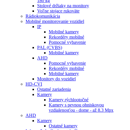
180 kg
Stolové držiaky na monitory
Voľne stojace rukoväte
Rádiokomunikácia
Mobilné monitorovanie vozidiel
IP
Mobilné kamery
Rekordéry mobilné
Pomocné vybavenie
PAL (CVBS)
Mobilné kamery
AHD
Pomocné vybavenie
Rekordéry mobilné
Mobilné kamery
Monitory do vozidiel
HD-CVI
Ostatné zariadenia
Kamery
Kamery rýchlootočné
Kamery s pevnou ohniskovou
vzdialenosťou - dome - až 8.3 Mpx
AHD
Kamery
Ostatné kamery