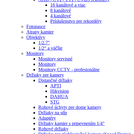
16 kanálové a viac
8 kanálové
4 kanálové
Príslušenstvo pre rekordéry
Fotopasce
Atrapy kamier
Objektívy
1/2.7"
1/2“ a väčšie
Monitory
Monitory servisné
Monitory
Monitory CCTV - profesionálne
Držiaky pre kamery
Distančné držiaky
APTI
Hikvision
DAHUA
STG
Rohové úchyty pre dome kamery
Držiaky na stĺp
Adaptéry
Držiaky kamier s pripevnením 1/4"
Rohové držiaky