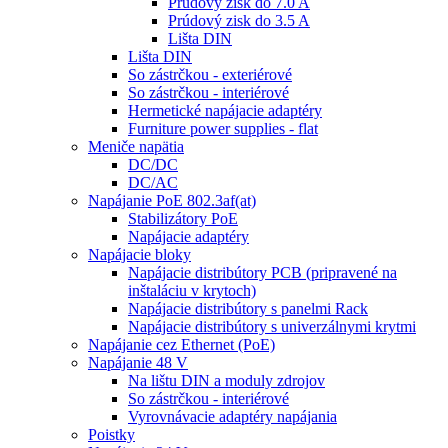
Prúdový zisk do 7.0 A
Prúdový zisk do 3.5 A
Lišta DIN
Lišta DIN
So zástrčkou - exteriérové
So zástrčkou - interiérové
Hermetické napájacie adaptéry
Furniture power supplies - flat
Meniče napätia
DC/DC
DC/AC
Napájanie PoE 802.3af(at)
Stabilizátory PoE
Napájacie adaptéry
Napájacie bloky
Napájacie distribútory PCB (pripravené na
inštaláciu v krytoch)
Napájacie distribútory s panelmi Rack
Napájacie distribútory s univerzálnymi krytmi
Napájanie cez Ethernet (PoE)
Napájanie 48 V
Na lištu DIN a moduly zdrojov
So zástrčkou - interiérové
Vyrovnávacie adaptéry napájania
Poistky