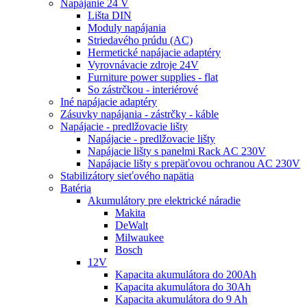
Napájanie 24 V
Lišta DIN
Moduly napájania
Striedavého prúdu (AC)
Hermetické napájacie adaptéry
Vyrovnávacie zdroje 24V
Furniture power supplies - flat
So zástrčkou - interiérové
Iné napájacie adaptéry
Zásuvky napájania - zástrčky - káble
Napájacie - predlžovacie lišty
Napájacie - predlžovacie lišty
Napájacie lišty s panelmi Rack AC 230V
Napájacie lišty s prepäťovou ochranou AC 230V
Stabilizátory sieťového napätia
Batéria
Akumulátory pre elektrické náradie
Makita
DeWalt
Milwaukee
Bosch
12V
Kapacita akumulátora do 200Ah
Kapacita akumulátora do 30Ah
Kapacita akumulátora do 9 Ah