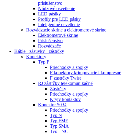
príslušenstvo
Núdzové osvetlenie
LED pásiky
Profily pre LED pásky
Inteligentné osvetlenie
Rozvádzacie skrine a elektromerové skrine
Elektromerové skrine
Príslušenstvo
Rozvádzače
Káble - zásuvky - zástrčky
Konektory
Typ F
Priechodky a spojky
F konektory krimpovacie i kompresné
F zástrčky Twist
RJ zástrčky telekomunikačné
Zástrčky
Priechodky a spojky
Kryty kontaktov
Konektor 50 Ω
Priechodky a spojky
Typ N
Typ FME
Typ SMA
Typ TNC