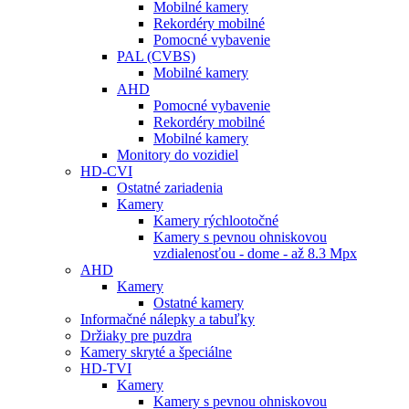
Mobilné kamery
Rekordéry mobilné
Pomocné vybavenie
PAL (CVBS)
Mobilné kamery
AHD
Pomocné vybavenie
Rekordéry mobilné
Mobilné kamery
Monitory do vozidiel
HD-CVI
Ostatné zariadenia
Kamery
Kamery rýchlootočné
Kamery s pevnou ohniskovou
vzdialenosťou - dome - až 8.3 Mpx
AHD
Kamery
Ostatné kamery
Informačné nálepky a tabuľky
Držiaky pre puzdra
Kamery skryté a špeciálne
HD-TVI
Kamery
Kamery s pevnou ohniskovou