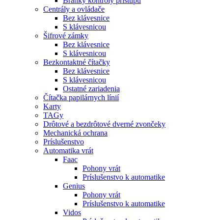
Bránky kontroly prístupu
Centrály a ovládače
Bez klávesnice
S klávesnicou
Šifrové zámky
Bez klávesnice
S klávesnicou
Bezkontaktné čítačky
Bez klávesnice
S klávesnicou
Ostatné zariadenia
Čítačka papilárnych línií
Karty
TAGy
Drôtové a bezdrôtové dverné zvončeky
Mechanická ochrana
Príslušenstvo
Automatika vrát
Faac
Pohony vrát
Príslušenstvo k automatike
Genius
Pohony vrát
Príslušenstvo k automatike
Vidos