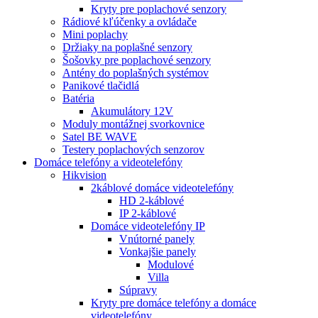
Kryty pre poplachové senzory
Rádiové kľúčenky a ovládače
Mini poplachy
Držiaky na poplašné senzory
Šošovky pre poplachové senzory
Antény do poplašných systémov
Panikové tlačidlá
Batéria
Akumulátory 12V
Moduly montážnej svorkovnice
Satel BE WAVE
Testery poplachových senzorov
Domáce telefóny a videotelefóny
Hikvision
2káblové domáce videotelefóny
HD 2-káblové
IP 2-káblové
Domáce videotelefóny IP
Vnútorné panely
Vonkajšie panely
Modulové
Villa
Súpravy
Kryty pre domáce telefóny a domáce
videotelefóny