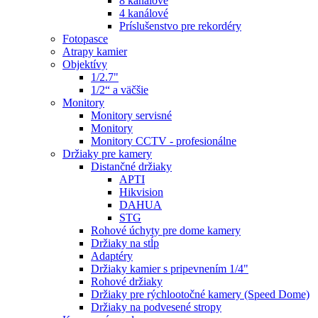
8 kanálové
4 kanálové
Príslušenstvo pre rekordéry
Fotopasce
Atrapy kamier
Objektívy
1/2.7"
1/2“ a väčšie
Monitory
Monitory servisné
Monitory
Monitory CCTV - profesionálne
Držiaky pre kamery
Distančné držiaky
APTI
Hikvision
DAHUA
STG
Rohové úchyty pre dome kamery
Držiaky na stĺp
Adaptéry
Držiaky kamier s pripevnením 1/4"
Rohové držiaky
Držiaky pre rýchlootočné kamery (Speed Dome)
Držiaky na podvesené stropy