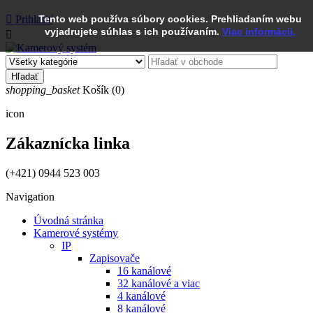

Prihlásiť
Tento web používa súbory cookies. Prehliadaním webu
vyjadrujete súhlas s ich používaním.
Viac informácii.

Hľadať
shopping_basket
Košík
(0)
icon
Zákaznícka linka
(+421) 0944 523 003
Navigation
Úvodná stránka
Kamerové systémy
IP
Zapisovače
16 kanálové
32 kanálové a viac
4 kanálové
8 kanálové