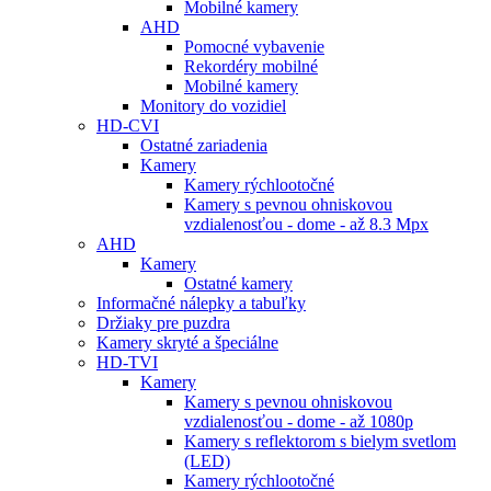
Mobilné kamery
AHD
Pomocné vybavenie
Rekordéry mobilné
Mobilné kamery
Monitory do vozidiel
HD-CVI
Ostatné zariadenia
Kamery
Kamery rýchlootočné
Kamery s pevnou ohniskovou
vzdialenosťou - dome - až 8.3 Mpx
AHD
Kamery
Ostatné kamery
Informačné nálepky a tabuľky
Držiaky pre puzdra
Kamery skryté a špeciálne
HD-TVI
Kamery
Kamery s pevnou ohniskovou
vzdialenosťou - dome - až 1080p
Kamery s reflektorom s bielym svetlom
(LED)
Kamery rýchlootočné