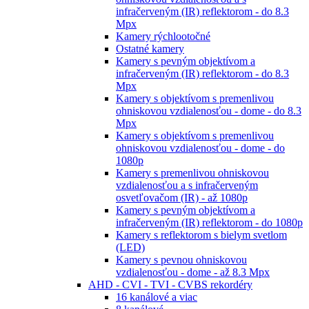
infračerveným (IR) reflektorom - do 8.3
Mpx
Kamery rýchlootočné
Ostatné kamery
Kamery s pevným objektívom a
infračerveným (IR) reflektorom - do 8.3
Mpx
Kamery s objektívom s premenlivou
ohniskovou vzdialenosťou - dome - do 8.3
Mpx
Kamery s objektívom s premenlivou
ohniskovou vzdialenosťou - dome - do
1080p
Kamery s premenlivou ohniskovou
vzdialenosťou a s infračerveným
osvetľovačom (IR) - až 1080p
Kamery s pevným objektívom a
infračerveným (IR) reflektorom - do 1080p
Kamery s reflektorom s bielym svetlom
(LED)
Kamery s pevnou ohniskovou
vzdialenosťou - dome - až 8.3 Mpx
AHD - CVI - TVI - CVBS rekordéry
16 kanálové a viac