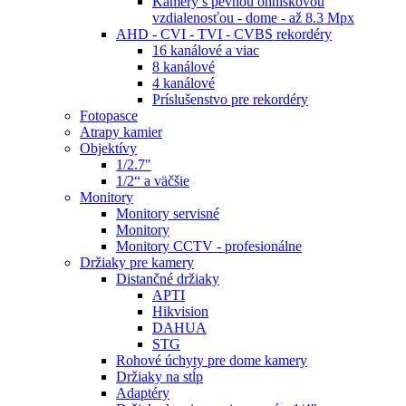
Kamery s pevnou ohniskovou
vzdialenosťou - dome - až 8.3 Mpx
AHD - CVI - TVI - CVBS rekordéry
16 kanálové a viac
8 kanálové
4 kanálové
Príslušenstvo pre rekordéry
Fotopasce
Atrapy kamier
Objektívy
1/2.7"
1/2“ a väčšie
Monitory
Monitory servisné
Monitory
Monitory CCTV - profesionálne
Držiaky pre kamery
Distančné držiaky
APTI
Hikvision
DAHUA
STG
Rohové úchyty pre dome kamery
Držiaky na stĺp
Adaptéry