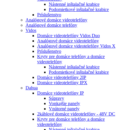
Nástenné inštalačné krabice
Podomietkové inštalačné krabice
Príslušenstvo
Analógové domáce videotelefóny
Analógové domáce telefóny
Vidos
Domáce videotelefóny Vidos Duo
Analógové domáce videotelefóny
Analógové domáce videotelefóny Vidos X
Príslušenstvo
Kryty pre domáce telefóny a domáce
videotelefóny
Nástenné inštalačné krabice
Podomietkové inštalačné krabice
Domáce videotelefóny 2IP
Domáce videotelefóny IPX
Dahua
Domáce videotelefóny IP
Súpravy
Vonkajšie panely
Vnútorné panely
2káblové domáce videotelefóny - 48V DC
Kryty pre domáce telefóny a domáce
videotelefóny
Nástenné inštalačné krabice