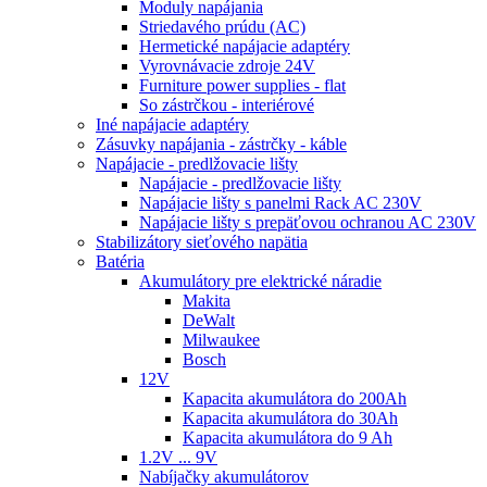
Moduly napájania
Striedavého prúdu (AC)
Hermetické napájacie adaptéry
Vyrovnávacie zdroje 24V
Furniture power supplies - flat
So zástrčkou - interiérové
Iné napájacie adaptéry
Zásuvky napájania - zástrčky - káble
Napájacie - predlžovacie lišty
Napájacie - predlžovacie lišty
Napájacie lišty s panelmi Rack AC 230V
Napájacie lišty s prepäťovou ochranou AC 230V
Stabilizátory sieťového napätia
Batéria
Akumulátory pre elektrické náradie
Makita
DeWalt
Milwaukee
Bosch
12V
Kapacita akumulátora do 200Ah
Kapacita akumulátora do 30Ah
Kapacita akumulátora do 9 Ah
1.2V ... 9V
Nabíjačky akumulátorov