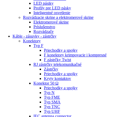
LED pásiky
Profily pre LED pásky
Inteligentné osvetlenie
Rozvádzacie skrine a elektromerové skrine
Elektromerové skrine
Príslušenstvo
Rozvádzače
Káble - zásuvky - zástrčky
Konektory
Typ F
Priechodky a spojky
F konektory krimpovacie i kompresné
F zástrčky Twist
RJ zástrčky telekomunikačné
Zástrčky
Priechodky a spojky
Kryty kontaktov
Konektor 50 Ω
Priechodky a spojky
Typ N
Typ FME
Typ SMA
Typ TNC
Typ UHF
IEC antenna connector