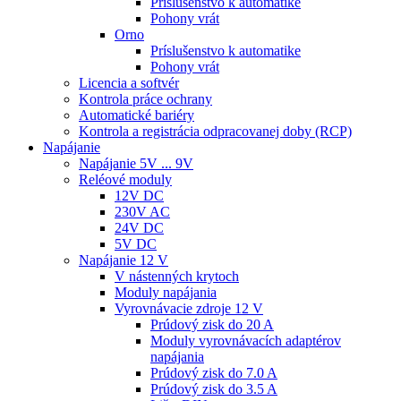
Príslušenstvo k automatike
Pohony vrát
Orno
Príslušenstvo k automatike
Pohony vrát
Licencia a softvér
Kontrola práce ochrany
Automatické bariéry
Kontrola a registrácia odpracovanej doby (RCP)
Napájanie
Napájanie 5V ... 9V
Reléové moduly
12V DC
230V AC
24V DC
5V DC
Napájanie 12 V
V nástenných krytoch
Moduly napájania
Vyrovnávacie zdroje 12 V
Prúdový zisk do 20 A
Moduly vyrovnávacích adaptérov
napájania
Prúdový zisk do 7.0 A
Prúdový zisk do 3.5 A