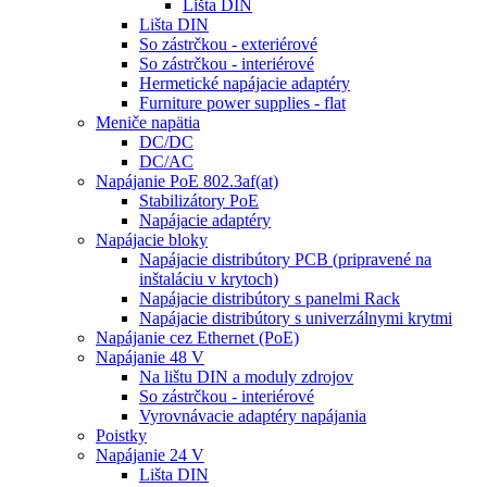
Lišta DIN
Lišta DIN
So zástrčkou - exteriérové
So zástrčkou - interiérové
Hermetické napájacie adaptéry
Furniture power supplies - flat
Meniče napätia
DC/DC
DC/AC
Napájanie PoE 802.3af(at)
Stabilizátory PoE
Napájacie adaptéry
Napájacie bloky
Napájacie distribútory PCB (pripravené na
inštaláciu v krytoch)
Napájacie distribútory s panelmi Rack
Napájacie distribútory s univerzálnymi krytmi
Napájanie cez Ethernet (PoE)
Napájanie 48 V
Na lištu DIN a moduly zdrojov
So zástrčkou - interiérové
Vyrovnávacie adaptéry napájania
Poistky
Napájanie 24 V
Lišta DIN