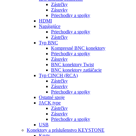
Zástrčky
Zásuvky
Priechodky a spojky
HDMI
Napájajúce
Priechodky a spojky
Zástrčky
Typ BNC
Kompresné BNC konektory
Priechodky a spojky
Zásuvky
BNC konektory Twist
BNC konektory zatláčacie
Typ CINCH (RCA)
Zástrčky
Zásuvky
Priechodky a spojky
Ostatné spoje
JACK type
Zástrčky
Zásuvky
Priechodky a spojky
USB
Konektory a príslušenstvo KEYSTONE
Kryty