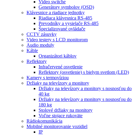
Video switche
Generátory symbolov (OSD)
Klávesnice a riadiace jednotky
Riadiaca klávesnica RS-485
Prevodníky a vysielače RS-485
Špecializované ovládače
CCTV zásuvky
Video testery s LCD monitorom
Audio moduly
Káble
Organizátori káblov
Reflektory
Infračervené osvetlenie
Reflektory (osvetlenie) s bielym svetlom (LED)
Kamery s termovíziou
Držiaky na televízory a monitory
Držiaky na televízory a monitory s nosnosťou do
40 kg
Držiaky na televízory a monitory s nosnosťou do
180 kg
Stolové držiaky na monitory
Voľne stojace rukoväte
Rádiokomunikácia
Mobilné monitorovanie vozidiel
IP