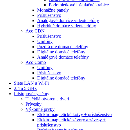
Podomietkové inštalačné krabice
Montážne panely
Príslušenstvo
Analógové domáce videotelefóny
Hybridné domáce videotelefóny
Aco CDN
Príslušenstvo
Unifóny
Puzdrá pre domácé telefóny
Digitálne domácé telefóny
Analógové domáce telefóny
Aco Como
Unifóny
Príslušenstvo
Digitálne domácé telefóny
Siete LAN a Wi-Fi
2.4 a 5 GHz
Prístupové systémy
Tlačidlá otvorenia dverí
Prívesky
Výkonné prvky
Elektromagnetické kotvy + príslušenstvo
Elektromagnetické závory a závesy +
príslušenstvo