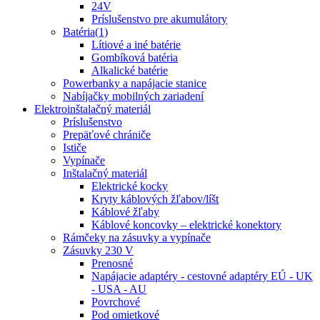
24V
Príslušenstvo pre akumulátory
Batéria(1)
Lítiové a iné batérie
Gombíková batéria
Alkalické batérie
Powerbanky a napájacie stanice
Nabíjačky mobilných zariadení
Elektroinštalačný materiál
Príslušenstvo
Prepäťové chrániče
Ističe
Vypínače
Inštalačný materiál
Elektrické kocky
Kryty káblových žľabov/líšt
Káblové žľaby
Káblové koncovky – elektrické konektory
Rámčeky na zásuvky a vypínače
Zásuvky 230 V
Prenosné
Napájacie adaptéry - cestovné adaptéry EÚ - UK
- USA - AU
Povrchové
Pod omietkové