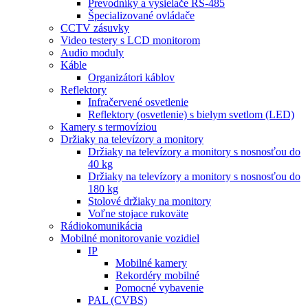
Prevodníky a vysielače RS-485
Špecializované ovládače
CCTV zásuvky
Video testery s LCD monitorom
Audio moduly
Káble
Organizátori káblov
Reflektory
Infračervené osvetlenie
Reflektory (osvetlenie) s bielym svetlom (LED)
Kamery s termovíziou
Držiaky na televízory a monitory
Držiaky na televízory a monitory s nosnosťou do
40 kg
Držiaky na televízory a monitory s nosnosťou do
180 kg
Stolové držiaky na monitory
Voľne stojace rukoväte
Rádiokomunikácia
Mobilné monitorovanie vozidiel
IP
Mobilné kamery
Rekordéry mobilné
Pomocné vybavenie
PAL (CVBS)