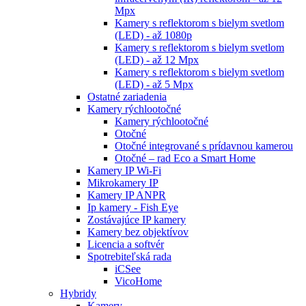
Mpx
Kamery s reflektorom s bielym svetlom
(LED) - až 1080p
Kamery s reflektorom s bielym svetlom
(LED) - až 12 Mpx
Kamery s reflektorom s bielym svetlom
(LED) - až 5 Mpx
Ostatné zariadenia
Kamery rýchlootočné
Kamery rýchlootočné
Otočné
Otočné integrované s prídavnou kamerou
Otočné – rad Eco a Smart Home
Kamery IP Wi-Fi
Mikrokamery IP
Kamery IP ANPR
Ip kamery - Fish Eye
Zostávajúce IP kamery
Kamery bez objektívov
Licencia a softvér
Spotrebiteľská rada
iCSee
VicoHome
Hybridy
Kamery