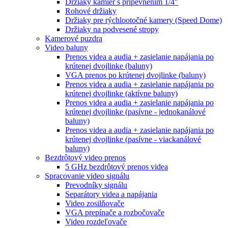
Držiaky kamier s pripevnením 1/4"
Rohové držiaky
Držiaky pre rýchlootočné kamery (Speed Dome)
Držiaky na podvesené stropy
Kamerové puzdra
Video baluny
Prenos videa a audia + zasielanie napájania po
krútenej dvojlinke (baluny)
VGA prenos po krútenej dvojlinke (baluny)
Prenos videa a audia + zasielanie napájania po
krútenej dvojlinke (aktívne baluny)
Prenos videa a audia + zasielanie napájania po
krútenej dvojlinke (pasívne - jednokanálové
baluny)
Prenos videa a audia + zasielanie napájania po
krútenej dvojlinke (pasívne - viackanálové
baluny)
Bezdrôtový video prenos
5 GHz bezdrôtový prenos videa
Spracovanie video signálu
Prevodníky signálu
Separátory videa a napájania
Video zosilňovače
VGA prepínače a rozbočovače
Video rozdeľovače