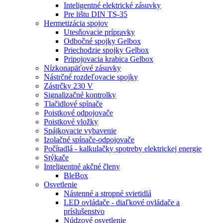
Inteligentné elektrické zásuvky
Pre lištu DIN TS-35
Hermetizácia spojov
Utesňovacie prípravky
Odbočné spojky Gelbox
Priechodzie spojky Gelbox
Pripojovacia krabica Gelbox
Nízkonapäťové zásuvky
Nástrčné rozdeľovacie spojky
Zástrčky 230 V
Signalizačné kontrolky
Tlačidlové spínače
Poistkové odpojovače
Poistkové vložky
Spájkovacie vybavenie
Izolačné spínače-odpojovače
Počítadlá - kalkulačky spotreby elektrickej energie
Stýkače
Inteligentné akčné členy
BleBox
Osvetlenie
Nástenné a stropné svietidlá
LED ovládače - diaľkové ovládače a
príslušenstvo
Núdzové osvetlenie