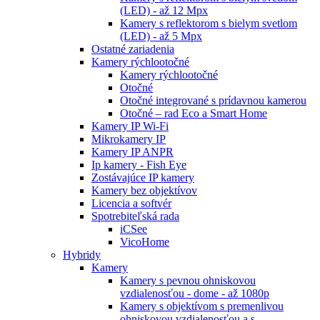
(LED) - až 12 Mpx
Kamery s reflektorom s bielym svetlom
(LED) - až 5 Mpx
Ostatné zariadenia
Kamery rýchlootočné
Kamery rýchlootočné
Otočné
Otočné integrované s prídavnou kamerou
Otočné – rad Eco a Smart Home
Kamery IP Wi-Fi
Mikrokamery IP
Kamery IP ANPR
Ip kamery - Fish Eye
Zostávajúce IP kamery
Kamery bez objektívov
Licencia a softvér
Spotrebiteľská rada
iCSee
VicoHome
Hybridy
Kamery
Kamery s pevnou ohniskovou
vzdialenosťou - dome - až 1080p
Kamery s objektívom s premenlivou
ohniskovou vzdialenosťou a s