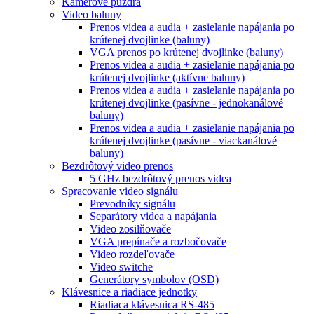
Kamerové puzdra
Video baluny
Prenos videa a audia + zasielanie napájania po
krútenej dvojlinke (baluny)
VGA prenos po krútenej dvojlinke (baluny)
Prenos videa a audia + zasielanie napájania po
krútenej dvojlinke (aktívne baluny)
Prenos videa a audia + zasielanie napájania po
krútenej dvojlinke (pasívne - jednokanálové
baluny)
Prenos videa a audia + zasielanie napájania po
krútenej dvojlinke (pasívne - viackanálové
baluny)
Bezdrôtový video prenos
5 GHz bezdrôtový prenos videa
Spracovanie video signálu
Prevodníky signálu
Separátory videa a napájania
Video zosilňovače
VGA prepínače a rozbočovače
Video rozdeľovače
Video switche
Generátory symbolov (OSD)
Klávesnice a riadiace jednotky
Riadiaca klávesnica RS-485