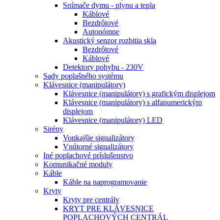
Snímače dymu - plynu a tepla
Káblové
Bezdrôtové
Autonómne
Akustický senzor rozbitia skla
Bezdrôtové
Káblové
Detektory pohybu - 230V
Sady poplašného systému
Klávesnice (manipulátory)
Klávesnice (manipulátory) s grafickým displejom
Klávesnice (manipulátory) s alfanumerickým
displejom
Klávesnice (manipulátory) LED
Sirény
Vonkajšie signalizátory
Vnútorné signalizátory
Iné poplachové príslušenstvo
Komunikačné moduly
Káble
Káble na naprogramovanie
Kryty
Kryty pre centrály
KRYT PRE KLÁVESNICE
POPLACHOVÝCH CENTRÁL