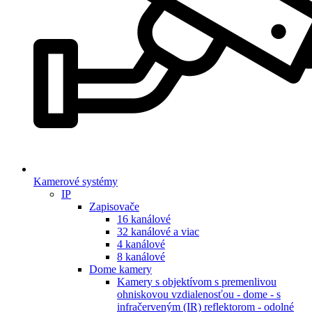
Kamerové systémy
IP
Zapisovače
16 kanálové
32 kanálové a viac
4 kanálové
8 kanálové
Dome kamery
Kamery s objektívom s premenlivou
ohniskovou vzdialenosťou - dome - s
infračerveným (IR) reflektorom - odolné