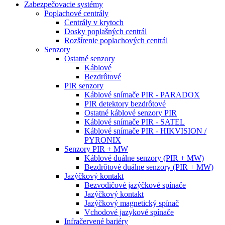
Zabezpečovacie systémy
Poplachové centrály
Centrály v krytoch
Dosky poplašných centrál
Rozšírenie poplachových centrál
Senzory
Ostatné senzory
Káblové
Bezdrôtové
PIR senzory
Káblové snímače PIR - PARADOX
PIR detektory bezdrôtové
Ostatné káblové senzory PIR
Káblové snímače PIR - SATEL
Káblové snímače PIR - HIKVISION /
PYRONIX
Senzory PIR + MW
Káblové duálne senzory (PIR + MW)
Bezdrôtové duálne senzory (PIR + MW)
Jazýčkový kontakt
Bezvodičové jazýčkové spínače
Jazýčkový kontakt
Jazýčkový magnetický spínač
Vchodové jazykové spínače
Infračervené bariéry