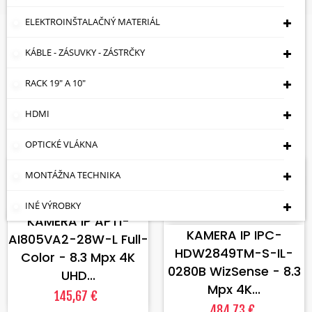
ELEKTROINŠTALAČNÝ MATERIÁL
Kamery S Reflektorom S Bielym
Svetlom (LED) - Až 12 Mpx
KÁBLE - ZÁSUVKY - ZÁSTRČKY
RACK 19" A 10"

Cena: vzostupne
HDMI
Zobrazuje sa 1-4 z 4 položiek
OPTICKÉ VLÁKNA
Skladom
Skladom
MONTÁŽNA TECHNIKA
VLOŽIŤ DO KOŠÍKA
VLOŽIŤ DO KOŠÍKA
INÉ VÝROBKY
KAMERA IP APTI-
KAMERA IP IPC-
AI805VA2-28W-L Full-
HDW2849TM-S-IL-
Color - 8.3 Mpx 4K
0280B WizSense - 8.3
UHD...
Mpx 4K...
145,67 €
484,73 €