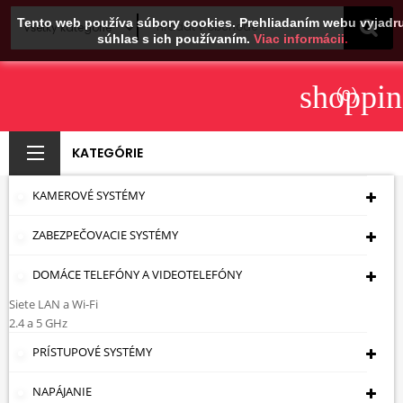
Tento web používa súbory cookies. Prehliadaním webu vyjadru
súhlas s ich používaním.
Viac informácii.
shoppin
(0)
KATEGÓRIE
KAMEROVÉ SYSTÉMY
KAMERY S
ZABEZPEČOVACIE SYSTÉMY
REFLEKTOROM S
BIELYM SVETLOM
DOMÁCE TELEFÓNY A VIDEOTELEFÓNY
Siete LAN a Wi-Fi
(LED) - AŽ 12 MPX
2.4 a 5 GHz
PRÍSTUPOVÉ SYSTÉMY
Úvodná Stránka
Kamerové Systémy
IP
Dome Kamery
Kamery S Reflektorom S Bielym
Svetlom (LED) - Až 12 Mpx
NAPÁJANIE