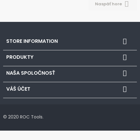

Naspäť hore
STORE INFORMATION

PRODUKTY

NAŠA SPOLOČNOSŤ

VÁŠ ÚČET

© 2020 ROC Tools.