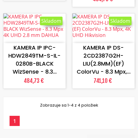
Skladom
Skladom
VLOŽIŤ DO KOŠÍKA
VLOŽIŤ DO KOŠÍKA
KAMERA IP IPC-
KAMERA IP DS-
HDW2849TM-S-IL-
2CD2387G2H-
0280B-BLACK
LIU(2.8MM)(EF)
WizSense - 8.3...
ColorVu - 8.3 Mpx,...
484,73 €
741,10 €
Zobrazuje sa 1-4 z 4 položiek
1