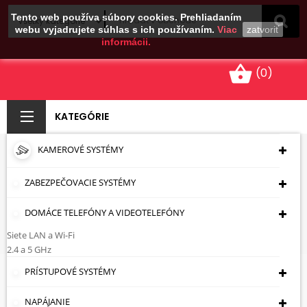
Tento web používa súbory cookies. Prehliadaním
webu vyjadrujete súhlas s ich používaním.
Viac
zatvoriť
informácii.
shopping_basket
(0)
KATEGÓRIE
KAMEROVÉ SYSTÉMY
DRŽIAKY NA
POPLAŠNÉ SENZORY
ZABEZPEČOVACIE SYSTÉMY
DOMÁCE TELEFÓNY A VIDEOTELEFÓNY
Úvodná Stránka
Zabezpečovacie Systémy
Držiaky Na Poplašné Senzory
Siete LAN a Wi-Fi
2.4 a 5 GHz
Držiaky Na Poplašné Senzory
PRÍSTUPOVÉ SYSTÉMY
NAPÁJANIE