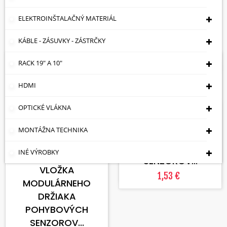
Cena: vzostupne

ELEKTROINŠTALAČNÝ MATERIÁL
Zobrazuje sa 1-20 z 26 položiek
KÁBLE - ZÁSUVKY - ZÁSTRČKY
RACK 19" A 10"
Skladom
Skladom
HDMI
VLOŽIŤ DO KOŠÍKA
VLOŽKA
OPTICKÉ VLÁKNA
MODULÁRNEHO
MONTÁŽNA TECHNIKA
DRŽIAKA
POHYBOVÝCH
VLOŽIŤ DO KOŠÍKA
INÉ VÝROBKY
SENZOROV...
VLOŽKA
1,53 €
MODULÁRNEHO
DRŽIAKA
POHYBOVÝCH
SENZOROV...