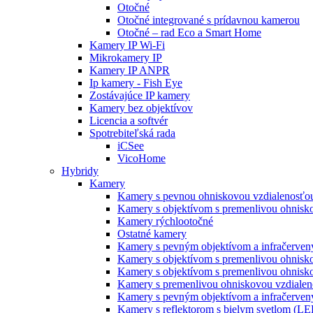
Otočné
Otočné integrované s prídavnou kamerou
Otočné – rad Eco a Smart Home
Kamery IP Wi-Fi
Mikrokamery IP
Kamery IP ANPR
Ip kamery - Fish Eye
Zostávajúce IP kamery
Kamery bez objektívov
Licencia a softvér
Spotrebiteľská rada
iCSee
VicoHome
Hybridy
Kamery
Kamery s pevnou ohniskovou vzdialenosťou
Kamery s objektívom s premenlivou ohnisko
Kamery rýchlootočné
Ostatné kamery
Kamery s pevným objektívom a infračervený
Kamery s objektívom s premenlivou ohnisk
Kamery s objektívom s premenlivou ohnisk
Kamery s premenlivou ohniskovou vzdialeno
Kamery s pevným objektívom a infračervený
Kamery s reflektorom s bielym svetlom (L