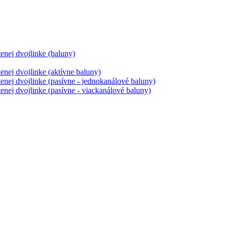
tenej dvojlinke (baluny)
tenej dvojlinke (aktívne baluny)
tenej dvojlinke (pasívne - jednokanálové baluny)
tenej dvojlinke (pasívne - viackanálové baluny)