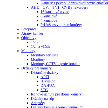
Kamery s pevnou ohniskovou vzdialenosťou
AHD - CVI - TVI - CVBS rekordéry
16 kanálové a viac
8 kanálové
4 kanálové
Príslušenstvo pre rekordéry
Fotopasce
Atrapy kamier
Objektívy
1/2.7"
1/2“ a väčšie
Monitory
Monitory servisné
Monitory
Monitory CCTV - profesionálne
Držiaky pre kamery
Distančné držiaky
APTI
Hikvision
DAHUA
STG
Rohové úchyty pre dome kamery
Držiaky na stĺp
Adaptéry
Držiaky kamier s pripevnením 1/4"