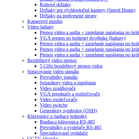
Rohové držiaky
Držiaky pre rýchlootočné kamery (Speed Dome)
Držiaky na podvesené stropy
Kamerové puzdra
Video baluny
Prenos videa a audia + zasielanie napájania po krú
VGA prenos po krútenej dvojlinke (baluny)
Prenos videa a audia + zasielanie napájania po krú
Prenos videa a audia + zasielanie napájania po krú
Prenos videa a audia + zasielanie napájania po krú
Bezdrôtový video prenos
5 GHz bezdrôtový prenos videa
Spracovanie video signálu
Prevodníky signálu
Separátory videa a napájania
Video zosilňovače
VGA prepínače a rozbočovače
Video rozdeľovače
Video switche
Generátory symbolov (OSD)
Klávesnice a riadiace jednotky
Riadiaca klávesnica RS-485
Prevodníky a vysielače RS-485
Špecializované ovládače
CCTV zásuvky