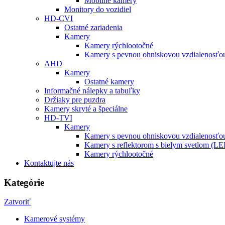
Mobilné kamery
Monitory do vozidiel
HD-CVI
Ostatné zariadenia
Kamery
Kamery rýchlootočné
Kamery s pevnou ohniskovou vzdialenosťou
AHD
Kamery
Ostatné kamery
Informačné nálepky a tabuľky
Držiaky pre puzdra
Kamery skryté a špeciálne
HD-TVI
Kamery
Kamery s pevnou ohniskovou vzdialenosťou
Kamery s reflektorom s bielym svetlom (L
Kamery rýchlootočné
Kontaktujte nás
Kategórie
Zatvoriť
Kamerové systémy