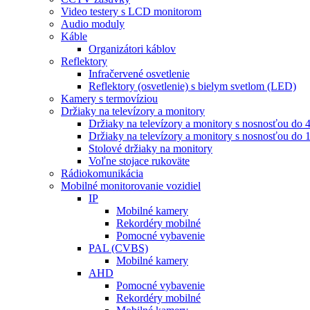
Video testery s LCD monitorom
Audio moduly
Káble
Organizátori káblov
Reflektory
Infračervené osvetlenie
Reflektory (osvetlenie) s bielym svetlom (LED)
Kamery s termovíziou
Držiaky na televízory a monitory
Držiaky na televízory a monitory s nosnosťou do 
Držiaky na televízory a monitory s nosnosťou do 
Stolové držiaky na monitory
Voľne stojace rukoväte
Rádiokomunikácia
Mobilné monitorovanie vozidiel
IP
Mobilné kamery
Rekordéry mobilné
Pomocné vybavenie
PAL (CVBS)
Mobilné kamery
AHD
Pomocné vybavenie
Rekordéry mobilné