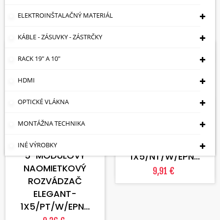
Cena: vzostupne

ELEKTROINŠTALAČNÝ MATERIÁL
Zobrazuje sa 1-20 z 48 položiek
KÁBLE - ZÁSUVKY - ZÁSTRČKY
Skladom
Na objednávku
RACK 19" A 10"
HDMI
VLOŽIŤ DO KOŠÍKA
OPTICKÉ VLÁKNA
5-MODULOVÝ
NAOMIETKOVÝ
MONTÁŽNA TECHNIKA
ROZVÁDZAČ
VLOŽIŤ DO KOŠÍKA
ELEGANT-
INÉ VÝROBKY
5-MODULOVÝ
1X5/NT/W/EPN...
NAOMIETKOVÝ
9,91 €
ROZVÁDZAČ
ELEGANT-
1X5/PT/W/EPN...