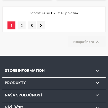
Zobrazuje sa 1-20 z 48 položiek

1
2
3

Naspäť hore
STORE INFORMATION

PRODUKTY

NAŠA SPOLOČNOSŤ

VÁŠ ÚČET
