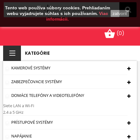
Tento web používa súbory cookies. Prehliadaním
webu vyjadrujete súhlas s ich používaním.
Viac
zatvoriť
informácii.
shopping_basket
(0)
KATEGÓRIE
KAMEROVÉ SYSTÉMY
ROZVÁDZAČE
ZABEZPEČOVACIE SYSTÉMY
Úvodná Stránka
Elektroinštalačný Materiál
Rozvádzacie Skrine A Elektromerové Skrine
DOMÁCE TELEFÓNY A VIDEOTELEFÓNY
Rozvádzače
Siete LAN a Wi-Fi
2.4 a 5 GHz
Rozvádzače
PRÍSTUPOVÉ SYSTÉMY
NAPÁJANIE