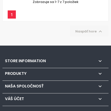
Zobrazuje sa 1-7 z 7 položiek
1

Naspäť hore
STORE INFORMATION

PRODUKTY

NAŠA SPOLOČNOSŤ

VÁŠ ÚČET
