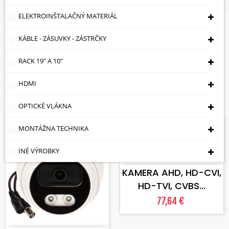
ELEKTROINŠTALAČNÝ MATERIÁL
Kamery S Reflektorom S Bielym
Svetlom (LED)
KÁBLE - ZÁSUVKY - ZÁSTRČKY
RACK 19" A 10"
Cena: vzostupne

HDMI
Zobrazuje sa 1-7 z 7 položiek
OPTICKÉ VLÁKNA
Skladom
Skladom
MONTÁŽNA TECHNIKA
VLOŽIŤ DO KOŠÍKA
INÉ VÝROBKY
KAMERA AHD, HD-CVI,
HD-TVI, CVBS...
77,64 €
VLOŽIŤ DO KOŠÍKA