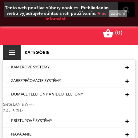
Tento web používa súbory cookies. Prehliadaním
webu vyjadrujete súhlas s ich používaním.
Viac
zatvoriť
informácii.
shopping_basket
(0)
KATEGÓRIE
KAMEROVÉ SYSTÉMY
KAMERY S
ZABEZPEČOVACIE SYSTÉMY
REFLEKTOROM S
BIELYM SVETLOM
DOMÁCE TELEFÓNY A VIDEOTELEFÓNY
Siete LAN a Wi-Fi
(LED)
2.4 a 5 GHz
PRÍSTUPOVÉ SYSTÉMY
Úvodná Stránka
Kamerové Systémy
Hybridy
Kamery
Kamery S Reflektorom S
Bielym Svetlom (LED)
NAPÁJANIE