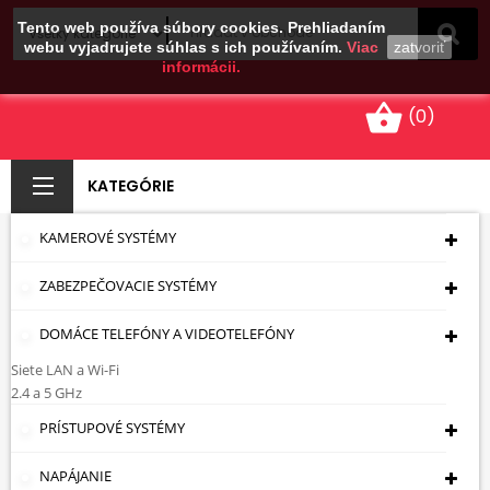
Tento web používa súbory cookies. Prehliadaním
webu vyjadrujete súhlas s ich používaním.
Viac
zatvoriť
informácii.
shopping_basket
(0)
KATEGÓRIE
KAMEROVÉ SYSTÉMY
SONDY NA
ZABEZPEČOVACIE SYSTÉMY
PREŤAHOVANIE
KÁBLOV (DIAĽKOVÉ
DOMÁCE TELEFÓNY A VIDEOTELEFÓNY
Siete LAN a Wi-Fi
OVLÁDAČE)
2.4 a 5 GHz
Úvodná Stránka
PRÍSTUPOVÉ SYSTÉMY
Montážna Technika
Sondy
Na Preťahovanie Káblov (diaľkové Ovládače)
NAPÁJANIE