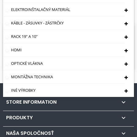
Sondy Na Preťahovanie Káblov
ELEKTROINŠTALAČNÝ MATERIÁL
(diaľkové Ovládače)
KÁBLE - ZÁSUVKY - ZÁSTRČKY
Sorry for the inconvenience.
RACK 19" A 10"
Search again what you are looking for
HDMI

OPTICKÉ VLÁKNA
MONTÁŽNA TECHNIKA
INÉ VÝROBKY
STORE INFORMATION

PRODUKTY

NAŠA SPOLOČNOSŤ
