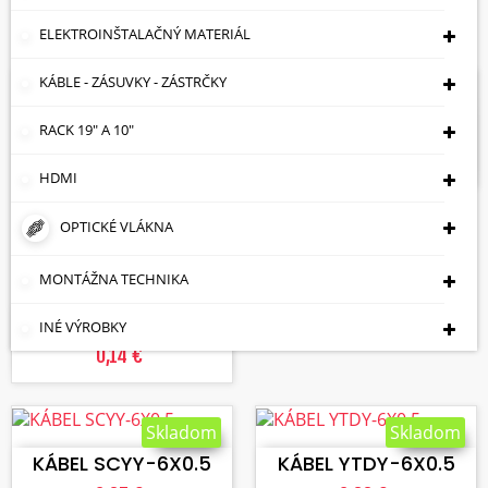
Zobrazuje sa 1-11 z 11 položiek
ELEKTROINŠTALAČNÝ MATERIÁL
VLOŽIŤ DO KOŠÍKA
KÁBLE - ZÁSUVKY - ZÁSTRČKY
Skladom
Skladom
KÁBEL YTDY-4X0.5
RACK 19" A 10"
0,22 €
HDMI
OPTICKÉ VLÁKNA
VLOŽIŤ DO KOŠÍKA
MONTÁŽNA TECHNIKA
KÁBEL YTDY-2X0.5
INÉ VÝROBKY
0,14 €
VLOŽIŤ DO KOŠÍKA
VLOŽIŤ DO KOŠÍKA
Skladom
Skladom
KÁBEL SCYY-6X0.5
KÁBEL YTDY-6X0.5