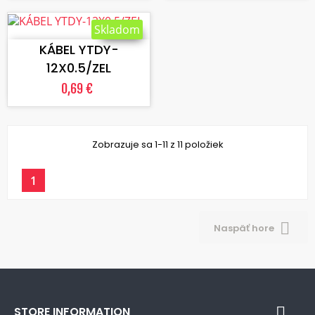
VLOŽIŤ DO KOŠÍKA
Skladom
KÁBEL YTDY-
12X0.5/ZEL
0,69 €
Zobrazuje sa 1-11 z 11 položiek
1

Naspäť hore
STORE INFORMATION
