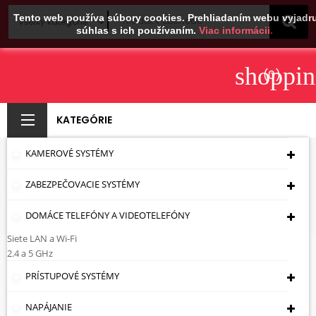
Tento web používa súbory cookies. Prehliadaním webu vyjadru
súhlas s ich používaním.
Viac informácii.
shoppin
(0)
KATEGÓRIE
KAMEROVÉ SYSTÉMY
NÚDZOVÉ KÁBLE
ZABEZPEČOVACIE SYSTÉMY
Úvodná Stránka
Káble - Zásuvky - Zástrčky
Káble
Núdzové Káble
DOMÁCE TELEFÓNY A VIDEOTELEFÓNY
Siete LAN a Wi-Fi
Núdzové Káble
2.4 a 5 GHz
PRÍSTUPOVÉ SYSTÉMY

Cena: vzostupne
NAPÁJANIE