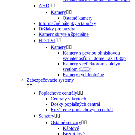
AHD


Kamery


Ostatné kamery
Informačné nálepky a tabuľky
Držiaky pre puzdra
Kamery skryté a špeciálne
HD-TVI


Kamery


Kamery s pevnou ohniskovou
vzdialenosťou - dome - až 1080p
Kamery s reflektorom s bielym
svetlom (LED)
Kamery rýchlootočné
Zabezpečovacie systémy


Poplachové centrály


Centrály v krytoch
Dosky poplašných centrál
Rozšírenie poplachových centrál
Senzory


Ostatné senzory


Káblové
Bezdrôtové