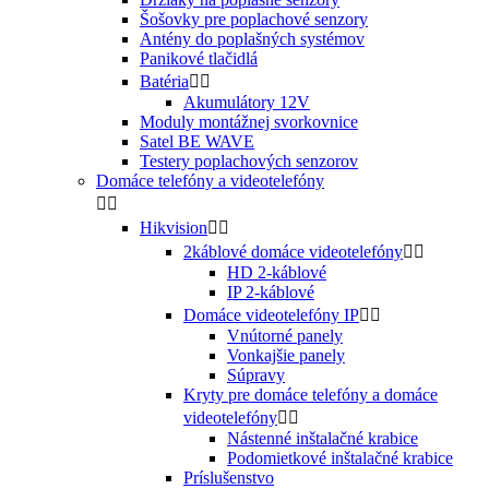
Šošovky pre poplachové senzory
Antény do poplašných systémov
Panikové tlačidlá
Batéria


Akumulátory 12V
Moduly montážnej svorkovnice
Satel BE WAVE
Testery poplachových senzorov
Domáce telefóny a videotelefóny


Hikvision


2káblové domáce videotelefóny


HD 2-káblové
IP 2-káblové
Domáce videotelefóny IP


Vnútorné panely
Vonkajšie panely
Súpravy
Kryty pre domáce telefóny a domáce
videotelefóny


Nástenné inštalačné krabice
Podomietkové inštalačné krabice
Príslušenstvo