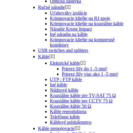
Optická zásuvka
Ručné náradie


Uťahováky izolácie
Krimpovacie kliešte na RJ spoje
Krimpovacie kliešte na koaxiálne káble
Náradie Krone Impact
Iné náradia na káble
Krimpovacie kliešte na kompresné
konektory
USB switches and splitters
Káble


Elektrické káble


Prierez žily do 1 -5 mm²
Prierez žily viac ako 1 -5 mm²
UTP - FTP káble
Iné káble
Núdzové káble
Koaxiálne káble pre TV-SAT 75 Ω
Koaxiálne káble pre CCTV 75 Ω
Koaxiálne káble 50 Ω
Káble reproduktora
Telefónne káble
Káblové príslušenstvo
Káble prepojovacie

