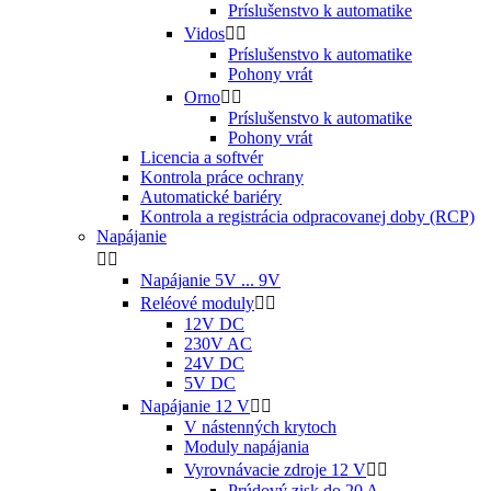
Príslušenstvo k automatike
Vidos


Príslušenstvo k automatike
Pohony vrát
Orno


Príslušenstvo k automatike
Pohony vrát
Licencia a softvér
Kontrola práce ochrany
Automatické bariéry
Kontrola a registrácia odpracovanej doby (RCP)
Napájanie


Napájanie 5V ... 9V
Reléové moduly


12V DC
230V AC
24V DC
5V DC
Napájanie 12 V


V nástenných krytoch
Moduly napájania
Vyrovnávacie zdroje 12 V


Prúdový zisk do 20 A