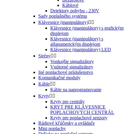
Káblové
Detektory pohybu - 230V
Sady poplašného systému
Klávesnice (manipulátory)


Klávesnice (manipulátory) s grafickým
displejom
Klávesnice (manipulátory) s
alfanumerickým displejom
Klávesnice (manipulátory) LED
Sirény


Vonkajšie signalizátory
Vnútorné signalizátory
Iné poplachové príslušenstvo
Komunikačné moduly
Káble


Káble na naprogramovanie
Kryty


Kryty pre centrály
KRYT PRE KLÁVESNICE
POPLACHOVÝCH CENTRÁL
Kryty pre poplachové senzory
Rádiové kľúčenky a ovládače
Mini poplachy
Držiaky na poplašné senzory