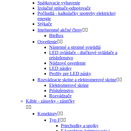
Spájkovacie vybavenie
Izolačné spínače-odpojovače
Počítadlá - kalkulačky spotreby elektrickej
energie
Stýkače
Inteligentné akčné členy


BleBox
Osvetlenie


Nástenné a stropné svietidlá
LED ovládače - diaľkové ovládače a
príslušenstvo
Núdzové osvetlenie
LED pásiky
Profily pre LED pásky
Rozvádzacie skrine a elektromerové skrine


Elektromerové skrine
Príslušenstvo
Rozvádzače
Káble - zásuvky - zástrčky


Konektory


Typ F


Priechodky a spojky
F konektory krimpovacie i