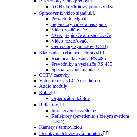
Bezdrôtový video prenos


5 GHz bezdrôtový prenos videa
Spracovanie video signálu


Prevodníky signálu
Separátory videa a napájania
Video zosilňovače
VGA prepínače a rozbočovače
Video rozdeľovače
Generátory symbolov (OSD)
Klávesnice a riadiace jednotky


Riadiaca klávesnica RS-485
Prevodníky a vysielače RS-485
Špecializované ovládače
CCTV zásuvky
Video testery s LCD monitorom
Audio moduly
Káble


Organizátori káblov
Reflektory


Infračervené osvetlenie
Reflektory (osvetlenie) s bielym svetlom
(LED)
Kamery s termovíziou
Držiaky na televízory a monitory

