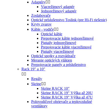
Adaptéry


Viacrežimový adaptér
Jednorežimový adaptér
Zoslabovače
Optické príslušenstvo Toslink (pre Hi-Fi riešenie)
Kryty zvarov
Káble - vodiče


Optické káble
Prepojovacie káble jednorežimové
Pigtaily jednorežimové
Prepojovacie káble viacrežimové
Pigtaily viacrežimové
Optické spojky a rozvádzače
Meranie optických vlákien
Prepojovacie panely a príslušenstvo
Rack 19" a 10"


Regály
Skrine


Skrine RACK 10"
Skrine RACK 19" Výška až 20U
Skrine RACK 19" Výška až 47U
Polovodičové ohrievače a teplovzdušné
ventilátory