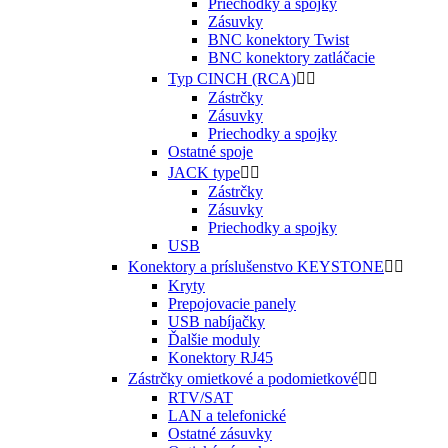
Priechodky a spojky
Zásuvky
BNC konektory Twist
BNC konektory zatláčacie
Typ CINCH (RCA)


Zástrčky
Zásuvky
Priechodky a spojky
Ostatné spoje
JACK type


Zástrčky
Zásuvky
Priechodky a spojky
USB
Konektory a príslušenstvo KEYSTONE


Kryty
Prepojovacie panely
USB nabíjačky
Ďalšie moduly
Konektory RJ45
Zástrčky omietkové a podomietkové


RTV/SAT
LAN a telefonické
Ostatné zásuvky