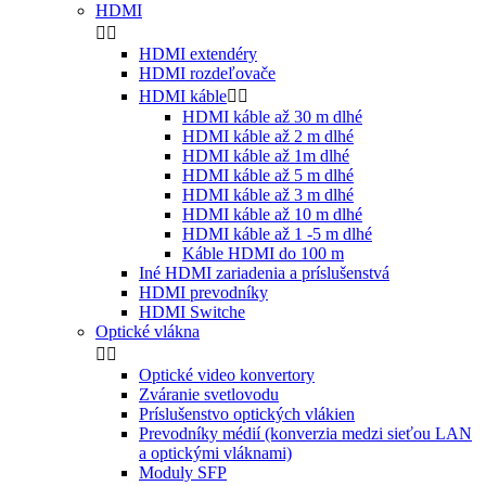
HDMI


HDMI extendéry
HDMI rozdeľovače
HDMI káble


HDMI káble až 30 m dlhé
HDMI káble až 2 m dlhé
HDMI káble až 1m dlhé
HDMI káble až 5 m dlhé
HDMI káble až 3 m dlhé
HDMI káble až 10 m dlhé
HDMI káble až 1 -5 m dlhé
Káble HDMI do 100 m
Iné HDMI zariadenia a príslušenstvá
HDMI prevodníky
HDMI Switche
Optické vlákna


Optické video konvertory
Zváranie svetlovodu
Príslušenstvo optických vlákien
Prevodníky médií (konverzia medzi sieťou LAN
a optickými vláknami)
Moduly SFP