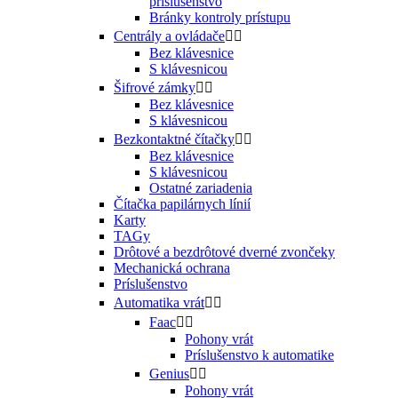
príslušenstvo
Bránky kontroly prístupu
Centrály a ovládače


Bez klávesnice
S klávesnicou
Šifrové zámky


Bez klávesnice
S klávesnicou
Bezkontaktné čítačky


Bez klávesnice
S klávesnicou
Ostatné zariadenia
Čítačka papilárnych línií
Karty
TAGy
Drôtové a bezdrôtové dverné zvončeky
Mechanická ochrana
Príslušenstvo
Automatika vrát


Faac


Pohony vrát
Príslušenstvo k automatike
Genius


Pohony vrát