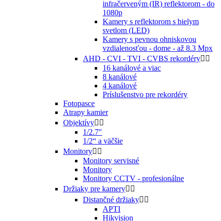
infračerveným (IR) reflektorom - do
1080p
Kamery s reflektorom s bielym
svetlom (LED)
Kamery s pevnou ohniskovou
vzdialenosťou - dome - až 8.3 Mpx
AHD - CVI - TVI - CVBS rekordéry


16 kanálové a viac
8 kanálové
4 kanálové
Príslušenstvo pre rekordéry
Fotopasce
Atrapy kamier
Objektívy


1/2.7"
1/2“ a väčšie
Monitory


Monitory servisné
Monitory
Monitory CCTV - profesionálne
Držiaky pre kamery


Distančné držiaky


APTI
Hikvision