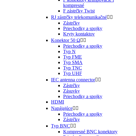
kompresné
F zástrčky Twist
RJ zástrčky telekomunikačné


Zástrčky
Priechodky a spojky
Kryty kontaktov
Konektor 50 Ω


Priechodky a spojky
Typ N
Typ FME
Typ SMA
Typ TNC
Typ UHF
IEC antenna connector


Zástrčky
Zásuvky
Priechodky a spojky
HDMI
Napájajúce


Priechodky a spojky
Zástrčky
Typ BNC


Kompresné BNC konektory