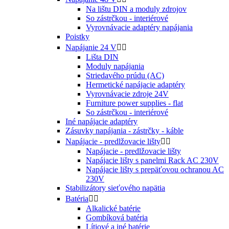
Na lištu DIN a moduly zdrojov
So zástrčkou - interiérové
Vyrovnávacie adaptéry napájania
Poistky
Napájanie 24 V


Lišta DIN
Moduly napájania
Striedavého prúdu (AC)
Hermetické napájacie adaptéry
Vyrovnávacie zdroje 24V
Furniture power supplies - flat
So zástrčkou - interiérové
Iné napájacie adaptéry
Zásuvky napájania - zástrčky - káble
Napájacie - predlžovacie lišty


Napájacie - predlžovacie lišty
Napájacie lišty s panelmi Rack AC 230V
Napájacie lišty s prepäťovou ochranou AC
230V
Stabilizátory sieťového napätia
Batéria


Alkalické batérie
Gombíková batéria
Lítiové a iné batérie