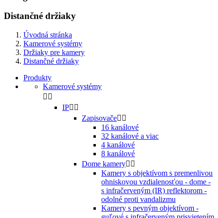
Distančné držiaky
Úvodná stránka
Kamerové systémy
Držiaky pre kamery
Distančné držiaky
Produkty
Kamerové systémy


IP


Zapisovače


16 kanálové
32 kanálové a viac
4 kanálové
8 kanálové
Dome kamery


Kamery s objektívom s premenlivou
ohniskovou vzdialenosťou - dome -
s infračerveným (IR) reflektorom -
odolné proti vandalizmu
Kamery s pevným objektívom -
guľové s infračerveným prisvietením