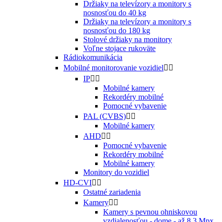
Držiaky na televízory a monitory s
nosnosťou do 40 kg
Držiaky na televízory a monitory s
nosnosťou do 180 kg
Stolové držiaky na monitory
Voľne stojace rukoväte
Rádiokomunikácia
Mobilné monitorovanie vozidiel


IP


Mobilné kamery
Rekordéry mobilné
Pomocné vybavenie
PAL (CVBS)


Mobilné kamery
AHD


Pomocné vybavenie
Rekordéry mobilné
Mobilné kamery
Monitory do vozidiel
HD-CVI


Ostatné zariadenia
Kamery


Kamery s pevnou ohniskovou
vzdialenosťou - dome - až 8.3 Mpx