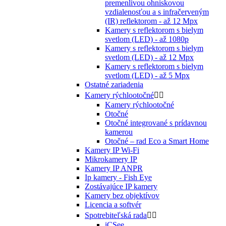
premenlivou ohniskovou
vzdialenosťou a s infračerveným
(IR) reflektorom - až 12 Mpx
Kamery s reflektorom s bielym
svetlom (LED) - až 1080p
Kamery s reflektorom s bielym
svetlom (LED) - až 12 Mpx
Kamery s reflektorom s bielym
svetlom (LED) - až 5 Mpx
Ostatné zariadenia
Kamery rýchlootočné


Kamery rýchlootočné
Otočné
Otočné integrované s prídavnou
kamerou
Otočné – rad Eco a Smart Home
Kamery IP Wi-Fi
Mikrokamery IP
Kamery IP ANPR
Ip kamery - Fish Eye
Zostávajúce IP kamery
Kamery bez objektívov
Licencia a softvér
Spotrebiteľská rada


iCSee