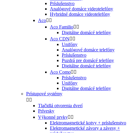
Príslušenstvo
Analógové domáce videotelefóny
Hybridné domáce videotelefóny
Aco


Aco Familio


Digitálne domácé telefóny
Aco CDN


Unifóny
Analógové domáce telefóny
Príslušenstvo
Puzdrá pre domácé telefóny
Digitálne domácé telefóny
Aco Como


Príslušenstvo
Unifóny
Digitálne domácé telefóny
Prístupové systémy


Tlačidlá otvorenia dverí
Prívesky
Výkonné prvky


Elektromagnetické kotvy + príslušenstvo
Elektromagnetické závory a závesy +