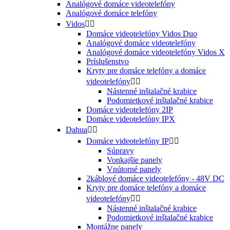
Analógové domáce videotelefóny
Analógové domáce telefóny
Vidos


Domáce videotelefóny Vidos Duo
Analógové domáce videotelefóny
Analógové domáce videotelefóny Vidos X
Príslušenstvo
Kryty pre domáce telefóny a domáce
videotelefóny


Nástenné inštalačné krabice
Podomietkové inštalačné krabice
Domáce videotelefóny 2IP
Domáce videotelefóny IPX
Dahua


Domáce videotelefóny IP


Súpravy
Vonkajšie panely
Vnútorné panely
2káblové domáce videotelefóny - 48V DC
Kryty pre domáce telefóny a domáce
videotelefóny


Nástenné inštalačné krabice
Podomietkové inštalačné krabice
Montážne panely