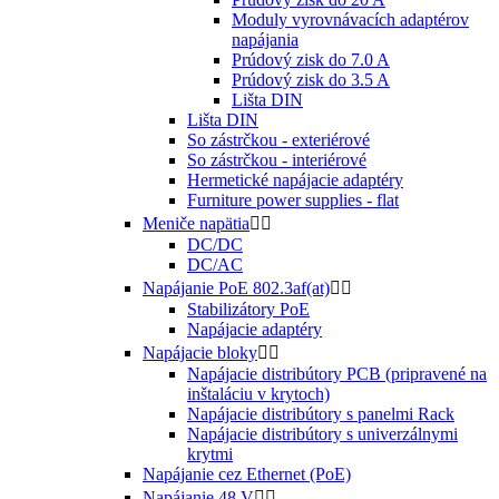
Moduly vyrovnávacích adaptérov
napájania
Prúdový zisk do 7.0 A
Prúdový zisk do 3.5 A
Lišta DIN
Lišta DIN
So zástrčkou - exteriérové
So zástrčkou - interiérové
Hermetické napájacie adaptéry
Furniture power supplies - flat
Meniče napätia


DC/DC
DC/AC
Napájanie PoE 802.3af(at)


Stabilizátory PoE
Napájacie adaptéry
Napájacie bloky


Napájacie distribútory PCB (pripravené na
inštaláciu v krytoch)
Napájacie distribútory s panelmi Rack
Napájacie distribútory s univerzálnymi
krytmi
Napájanie cez Ethernet (PoE)
Napájanie 48 V

