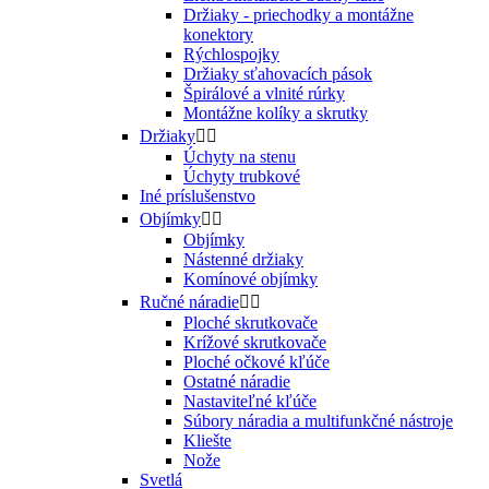
Držiaky - priechodky a montážne
konektory
Rýchlospojky
Držiaky sťahovacích pások
Špirálové a vlnité rúrky
Montážne kolíky a skrutky
Držiaky


Úchyty na stenu
Úchyty trubkové
Iné príslušenstvo
Objímky


Objímky
Nástenné držiaky
Komínové objímky
Ručné náradie


Ploché skrutkovače
Krížové skrutkovače
Ploché očkové kľúče
Ostatné náradie
Nastaviteľné kľúče
Súbory náradia a multifunkčné nástroje
Kliešte
Nože
Svetlá