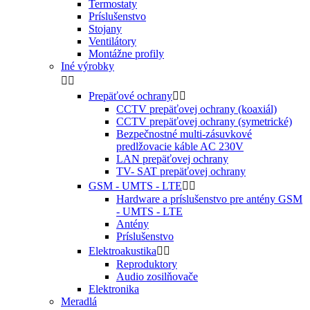
Termostaty
Príslušenstvo
Stojany
Ventilátory
Montážne profily
Iné výrobky


Prepäťové ochrany


CCTV prepäťovej ochrany (koaxiál)
CCTV prepäťovej ochrany (symetrické)
Bezpečnostné multi-zásuvkové
predlžovacie káble AC 230V
LAN prepäťovej ochrany
TV- SAT prepäťovej ochrany
GSM - UMTS - LTE


Hardware a príslušenstvo pre antény GSM
- UMTS - LTE
Antény
Príslušenstvo
Elektroakustika


Reproduktory
Audio zosilňovače
Elektronika
Meradlá