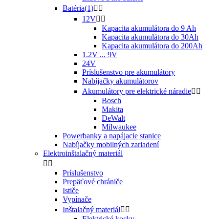
Batéria(1)


12V


Kapacita akumulátora do 9 Ah
Kapacita akumulátora do 30Ah
Kapacita akumulátora do 200Ah
1.2V ... 9V
24V
Príslušenstvo pre akumulátory
Nabíjačky akumulátorov
Akumulátory pre elektrické náradie


Bosch
Makita
DeWalt
Milwaukee
Powerbanky a napájacie stanice
Nabíjačky mobilných zariadení
Elektroinštalačný materiál


Príslušenstvo
Prepäťové chrániče
Ističe
Vypínače
Inštalačný materiál


Elektrické kocky