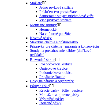
Stožiare


Jedno prvkové stožiare
Príslušenstvo pre stožiare
Samostatne stojace priehradové veže
Viac prvkové stožiare
Montážne skrinky


Hermetické
Na vnútorné použitie
Kovové pásky
Stavebná chémia a príslušenstvo
Prípravky pre čistenie - mazanie a konzerváciu
Sondy na preťahovanie káblov (diaľkové
ovládače)
Rozvodné skrine


Rozbočovacia krabica
Omietkové krabice
Podomietková krabica
Pripájacie škatule
Boxy na náradie a organizéry
Pásky / Fólie


Krycie pásky - fólie - papiere
Montážne a opravné pásky
Výstražné pásky
Izolačné pásky