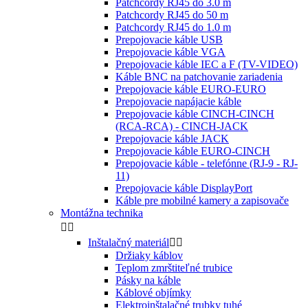
Patchcordy RJ45 do 3.0 m
Patchcordy RJ45 do 50 m
Patchcordy RJ45 do 1.0 m
Prepojovacie káble USB
Prepojovacie káble VGA
Prepojovacie káble IEC a F (TV-VIDEO)
Káble BNC na patchovanie zariadenia
Prepojovacie káble EURO-EURO
Prepojovacie napájacie káble
Prepojovacie káble CINCH-CINCH
(RCA-RCA) - CINCH-JACK
Prepojovacie káble JACK
Prepojovacie káble EURO-CINCH
Prepojovacie káble - telefónne (RJ-9 - RJ-
11)
Prepojovacie káble DisplayPort
Káble pre mobilné kamery a zapisovače
Montážna technika


Inštalačný materiál


Držiaky káblov
Teplom zmrštiteľné trubice
Pásky na káble
Káblové objímky
Elektroinštalačné trubky tuhé