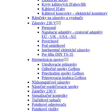
Kryty káblových žľabov/líšt
Káblové žľaby
Káblové koncovky – elektrické konektory
Rámčeky na zásuvky a vypínače
Zásuvky 230 V


Prenosné
Napájacie adaptéry - cestovné adaptéry
EÚ - UK - USA - AU
Povrchové
Pod omietkové
Inteligentné elektrické zásuvky
Pre lištu DIN TS-35
Hermetizácia spojov


Utesňovacie prípravky
Odbočné spojky Gelbox
Priechodzie spojky Gelbox
Pripojovacia krabica Gelbox
Nízkonapäťové zásuvky
Nástrčné rozdeľovacie spojky
Zástrčky 230 V
Signalizačné kontrolky
Tlačidlové spínače
Poistkové odpojovače
Poistkové vložky