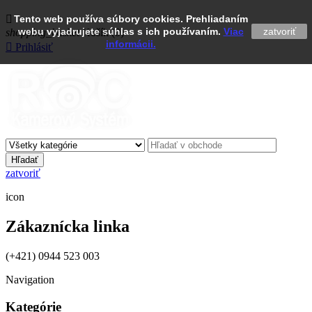

Tento web používa súbory cookies. Prehliadaním
webu vyjadrujete súhlas s ich používaním.
Viac
zatvoriť
shopping_basket
Košík
(0)
informácii.

Prihlásiť
Hľadať
zatvoriť
icon
Zákaznícka linka
(+421) 0944 523 003
Navigation
Kategórie