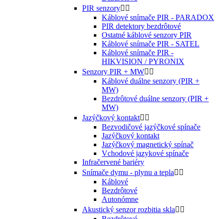
PIR senzory


Káblové snímače PIR - PARADOX
PIR detektory bezdrôtové
Ostatné káblové senzory PIR
Káblové snímače PIR - SATEL
Káblové snímače PIR -
HIKVISION / PYRONIX
Senzory PIR + MW


Káblové duálne senzory (PIR +
MW)
Bezdrôtové duálne senzory (PIR +
MW)
Jazýčkový kontakt


Bezvodičové jazýčkové spínače
Jazýčkový kontakt
Jazýčkový magnetický spínač
Vchodové jazykové spínače
Infračervené bariéry
Snímače dymu - plynu a tepla


Káblové
Bezdrôtové
Autonómne
Akustický senzor rozbitia skla


Bezdrôtové