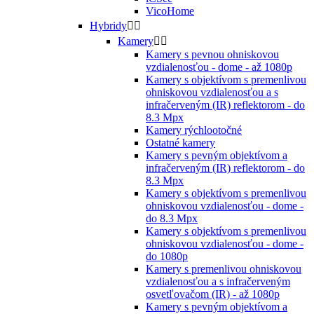
VicoHome
Hybridy


Kamery


Kamery s pevnou ohniskovou
vzdialenosťou - dome - až 1080p
Kamery s objektívom s premenlivou
ohniskovou vzdialenosťou a s
infračerveným (IR) reflektorom - do
8.3 Mpx
Kamery rýchlootočné
Ostatné kamery
Kamery s pevným objektívom a
infračerveným (IR) reflektorom - do
8.3 Mpx
Kamery s objektívom s premenlivou
ohniskovou vzdialenosťou - dome -
do 8.3 Mpx
Kamery s objektívom s premenlivou
ohniskovou vzdialenosťou - dome -
do 1080p
Kamery s premenlivou ohniskovou
vzdialenosťou a s infračerveným
osvetľovačom (IR) - až 1080p
Kamery s pevným objektívom a