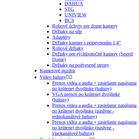
DAHUA
STG
UNIVIEW
BCS
Rohové úchyty pre dome kamery
Držiaky na stĺp
Adaptéry
Držiaky kamier s pripevnením 1/4"
Rohové držiaky
Držiaky pre rýchlootočné kamery (Speed
Dome)
Držiaky na podvesené stropy
Kamerové puzdra
Video baluny


Prenos videa a audia + zasielanie napájania
po krútenej dvojlinke (baluny)
VGA prenos po krútenej dvojlinke
(baluny)
Prenos videa a audia + zasielanie napájania
po krútenej dvojlinke (pasívne -
jednokanálové baluny)
Prenos videa a audia + zasielanie napájania
po krútenej dvojlinke (pasívne -
viackanálové baluny)