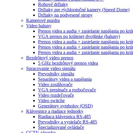
Rohové držiaky
Držiaky pre rýchlootočné kamery (Speed Dome)
Držiaky na podvesené stropy
Kamerové puzdra
Video baluny
Prenos videa a audia + zasielanie napájania po krú
VGA prenos po krútenej dvojlinke (baluny)
Prenos videa a audia + zasielanie napájania po krú
Prenos videa a audia + zasielanie napájania po krú
Prenos videa a audia + zasielanie napájania po krú
Bezdrôtový video prenos
5 GHz bezdrôtový prenos videa
Spracovanie video signálu
Prevodníky signálu
Separátory videa a napájania
Video zosilňovače
VGA prepínače a rozbočovače
Video rozdeľovače
Video switche
Generátory symbolov (OSD)
Klávesnice a riadiace jednotky
Riadiaca klávesnica RS-485
Prevodníky a vysielače RS-485
Špecializované ovládače
CCTV zásuvky