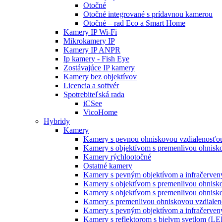
Otočné
Otočné integrované s prídavnou kamerou
Otočné – rad Eco a Smart Home
Kamery IP Wi-Fi
Mikrokamery IP
Kamery IP ANPR
Ip kamery - Fish Eye
Zostávajúce IP kamery
Kamery bez objektívov
Licencia a softvér
Spotrebiteľská rada
iCSee
VicoHome
Hybridy
Kamery
Kamery s pevnou ohniskovou vzdialenosťou
Kamery s objektívom s premenlivou ohnisko
Kamery rýchlootočné
Ostatné kamery
Kamery s pevným objektívom a infračervený
Kamery s objektívom s premenlivou ohnisk
Kamery s objektívom s premenlivou ohnisk
Kamery s premenlivou ohniskovou vzdialeno
Kamery s pevným objektívom a infračervený
Kamery s reflektorom s bielym svetlom (L