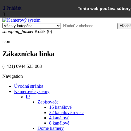

Prihlásiť
Tento web používa súbory 

Hľadať
shopping_basket
Košík
(0)
icon
Zákaznícka linka
(+421) 0944 523 003
Navigation
Úvodná stránka
Kamerové systémy
IP
Zapisovače
16 kanálové
32 kanálové a viac
4 kanálové
8 kanálové
Dome kamery