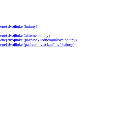
tenej dvojlinke (baluny)
tenej dvojlinke (aktívne baluny)
tenej dvojlinke (pasívne - jednokanálové baluny)
tenej dvojlinke (pasívne - viackanálové baluny)