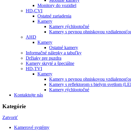
Mobilné kamery
Monitory do vozidiel
HD-CVI
Ostatné zariadenia
Kamery
Kamery rýchlootočné
Kamery s pevnou ohniskovou vzdialenosťou
AHD
Kamery
Ostatné kamery
Informačné nálepky a tabuľky
Držiaky pre puzdra
Kamery skryté a špeciálne
HD-TVI
Kamery
Kamery s pevnou ohniskovou vzdialenosťou
Kamery s reflektorom s bielym svetlom (L
Kamery rýchlootočné
Kontaktujte nás
Kategórie
Zatvoriť
Kamerové systémy