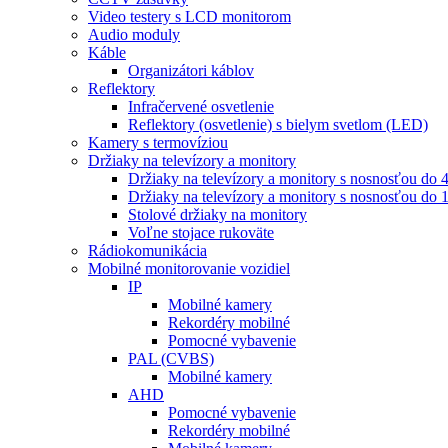
Video testery s LCD monitorom
Audio moduly
Káble
Organizátori káblov
Reflektory
Infračervené osvetlenie
Reflektory (osvetlenie) s bielym svetlom (LED)
Kamery s termovíziou
Držiaky na televízory a monitory
Držiaky na televízory a monitory s nosnosťou do 
Držiaky na televízory a monitory s nosnosťou do 
Stolové držiaky na monitory
Voľne stojace rukoväte
Rádiokomunikácia
Mobilné monitorovanie vozidiel
IP
Mobilné kamery
Rekordéry mobilné
Pomocné vybavenie
PAL (CVBS)
Mobilné kamery
AHD
Pomocné vybavenie
Rekordéry mobilné