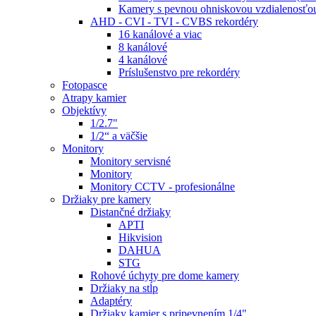
Kamery s pevnou ohniskovou vzdialenosťou
AHD - CVI - TVI - CVBS rekordéry
16 kanálové a viac
8 kanálové
4 kanálové
Príslušenstvo pre rekordéry
Fotopasce
Atrapy kamier
Objektívy
1/2.7"
1/2“ a väčšie
Monitory
Monitory servisné
Monitory
Monitory CCTV - profesionálne
Držiaky pre kamery
Distančné držiaky
APTI
Hikvision
DAHUA
STG
Rohové úchyty pre dome kamery
Držiaky na stĺp
Adaptéry
Držiaky kamier s pripevnením 1/4"