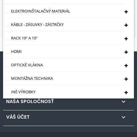
Sorry for the inconvenience.
ELEKTROINŠTALAČNÝ MATERIÁL
Search again what you are looking for
KÁBLE - ZÁSUVKY - ZÁSTRČKY

RACK 19" A 10"
HDMI
OPTICKÉ VLÁKNA
STORE INFORMATION

MONTÁŽNA TECHNIKA
PRODUKTY

INÉ VÝROBKY
NAŠA SPOLOČNOSŤ

VÁŠ ÚČET
