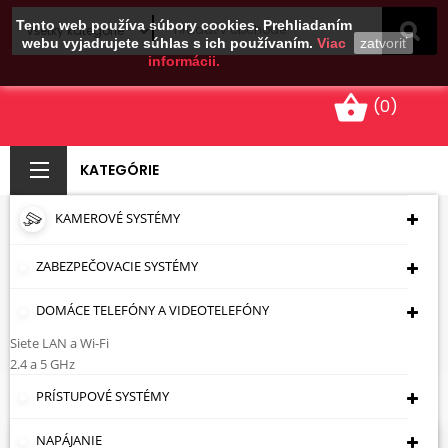
Tento web používa súbory cookies. Prehliadaním
webu vyjadrujete súhlas s ich používaním.
Viac
zatvoriť
informácii.
shopping_basket
(0)
KATEGÓRIE
KAMEROVÉ SYSTÉMY
FURNITURE POWER
SUPPLIES - FLAT
ZABEZPEČOVACIE SYSTÉMY
DOMÁCE TELEFÓNY A VIDEOTELEFÓNY
Úvodná Stránka
Napájanie
Napájanie 12 V
Furniture Power Supplies - Flat
Siete LAN a Wi-Fi
2.4 a 5 GHz
Furniture Power Supplies - Flat
PRÍSTUPOVÉ SYSTÉMY
NAPÁJANIE