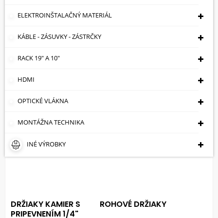
PRE DOME KAMERY
ELEKTROINŠTALAČNÝ MATERIÁL
KÁBLE - ZÁSUVKY - ZÁSTRČKY
RACK 19" A 10"
DISTANČNÉ DRŽIAKY
HDMI
DRŽIAKY NA STĹP
ADAPTÉRY
OPTICKÉ VLÁKNA
MONTÁŽNA TECHNIKA
INÉ VÝROBKY
DRŽIAKY KAMIER S
ROHOVÉ DRŽIAKY
PRIPEVNENÍM 1/4"