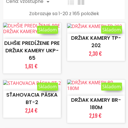
Cena: vzostupne

Zobrazuje sa 1-20 z 165 položiek
VLOŽIŤ DO KOŠÍKA
Skladom
Skladom
VLOŽIŤ DO KOŠÍKA
DRŽIAK KAMERY TP-
DLHŠIE PREDĹŽENIE PRE
202
DRŽIAK KAMERY UKP-
2,30 €
65
1,61 €
VLOŽIŤ DO KOŠÍKA
Skladom
Skladom
VLOŽIŤ DO KOŠÍKA
SŤAHOVACIA PÁSKA
DRŽIAK KAMERY BR-
BT-2
180M
2,14 €
2,19 €