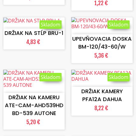
1,22 €
VLOŽIŤ DO KOŠÍKA
Skladom
Skladom
VLOŽIŤ DO KOŠÍKA
DRŽIAK NA STĹP BRU-1
UPEVŇOVACIA DOSKA
4,83 €
BM-120/43-60/W
5,36 €
Skladom
Skladom
VLOŽIŤ DO KOŠÍKA
VLOŽIŤ DO KOŠÍKA
DRŽIAK KAMERY
DRŽIAK NA KAMERU
PFA12A DAHUA
ATE-CAM-AHD539HD
8,22 €
BD-539 AUTONE
5,20 €