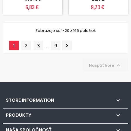
6,83 €
9,73 €
Zobrazuje sa 1-20 z 165 položiek

1
2
3
…
9

Naspäť hore
STORE INFORMATION

PRODUKTY

NAŠA SPOLOČNOSŤ
