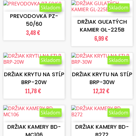
VLOŽIŤ DO KOŠÍKA
Skladom
Skladom
VLOŽIŤ DO KOŠÍKA
PREVODOVKA PZ-
DRŽIAK GUĽATÝCH
50/60
KAMIER GL-225B
3,48 €
6,99 €
Skladom
Skladom
VLOŽIŤ DO KOŠÍKA
VLOŽIŤ DO KOŠÍKA
DRŽIAK KRYTU NA STĹP
DRŽIAK KRYTU NA STĹP
BRP-20W
BRP-30W
11,78 €
12,32 €
Skladom
Skladom
VLOŽIŤ DO KOŠÍKA
VLOŽIŤ DO KOŠÍKA
DRŽIAK KAMERY BD-
DRŽIAK KAMERY BD-
MC106
B272