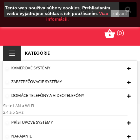
Tento web používa súbory cookies. Prehliadaním
webu vyjadrujete súhlas s ich používaním.
Viac
zatvoriť
informácii.
shopping_basket
(0)
KATEGÓRIE
KAMEROVÉ SYSTÉMY
DRŽIAKY PRE KAMERY
ZABEZPEČOVACIE SYSTÉMY
Úvodná Stránka
Kamerové Systémy
Držiaky
Pre Kamery
DOMÁCE TELEFÓNY A VIDEOTELEFÓNY
Siete LAN a Wi-Fi
Držiaky Pre Kamery
2.4 a 5 GHz
PRÍSTUPOVÉ SYSTÉMY
PODKATEGÓRIE
NAPÁJANIE
ROHOVÉ ÚCHYTY