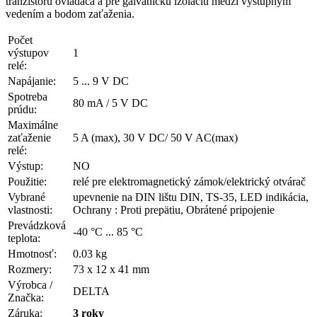
tranzistoru ovládača a pre galvanickú izoláciu medzi výstupným
vedením a bodom zaťaženia.
Počet
výstupov
1
relé:
Napájanie:
5 ... 9 V DC
Spotreba
80 mA / 5 V DC
prúdu:
Maximálne
zaťaženie
5 A (max), 30 V DC/ 50 V AC(max)
relé:
Výstup:
NO
Použitie:
relé pre elektromagnetický zámok/elektrický otvárač
Vybrané
upevnenie na DIN lištu DIN, TS-35, LED indikácia,
vlastnosti:
Ochrany : Proti prepätiu, Obrátené pripojenie
Prevádzková
-40 °C ... 85 °C
teplota:
Hmotnosť:
0.03 kg
Rozmery:
73 x 12 x 41 mm
Výrobca /
DELTA
Značka:
Záruka:
3 roky