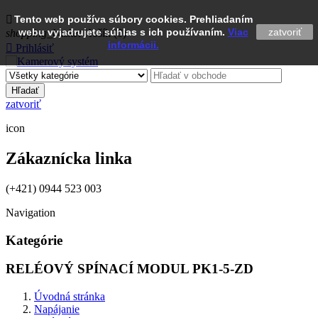

Tento web používa súbory cookies. Prehliadaním
webu vyjadrujete súhlas s ich používaním.
Viac
zatvoriť
shopping_basket
Košík
(0)
informácii.

Prihlásiť
Hľadať
zatvoriť
icon
Zákaznícka linka
(+421) 0944 523 003
Navigation
Kategórie
RELÉOVÝ SPÍNACÍ MODUL PK1-5-ZD
Úvodná stránka
Napájanie