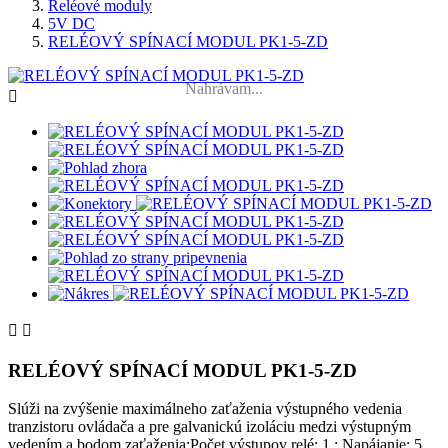
Reléové moduly
5V DC
RELÉOVÝ SPÍNACÍ MODUL PK1-5-ZD
Nahrávam...



RELÉOVÝ SPÍNACÍ MODUL PK1-5-ZD
Slúži na zvýšenie maximálneho zaťaženia výstupného vedenia
tranzistoru ovládača a pre galvanickú izoláciu medzi výstupným
vedením a bodom zaťaženia;Počet výstupov relé: 1 ; Napájanie: 5 ...