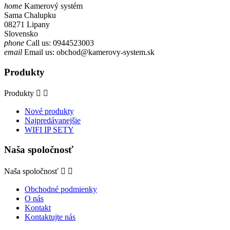
home
Kamerový systém
Sama Chalupku
08271 Lipany
Slovensko
phone
Call us:
0944523003
email
Email us:
obchod@kamerovy-system.sk
Produkty
Produkty


Nové produkty
Najpredávanejšie
WIFI IP SETY
Naša spoločnosť
Naša spoločnosť


Obchodné podmienky
O nás
Kontakt
Kontaktujte nás