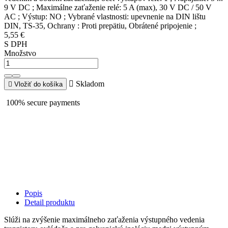
9 V DC ; Maximálne zaťaženie relé: 5 A (max), 30 V DC / 50 V
AC ; Výstup: NO ; Vybrané vlastnosti: upevnenie na DIN lištu
DIN, TS-35, Ochrany : Proti prepätiu, Obrátené pripojenie ;
5,55 €
S DPH
Množstvo

Skladom

Vložiť do košíka
100% secure payments
Popis
Detail produktu
Slúži na zvýšenie maximálneho zaťaženia výstupného vedenia