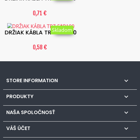
0,71 €
Skladom
DRŽIAK KÁBLA TRZ-5*P100
0,58 €
STORE INFORMATION

PRODUKTY

NAŠA SPOLOČNOSŤ

VÁŠ ÚČET
