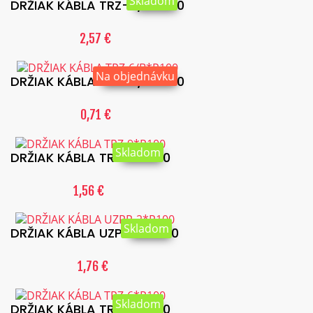
Skladom
DRŽIAK KÁBLA TRZ-8/B*P100
2,57 €
Na objednávku
DRŽIAK KÁBLA TRZ-6/B*P100
0,71 €
Skladom
DRŽIAK KÁBLA TRZ-9*P100
1,56 €
Skladom
DRŽIAK KÁBLA UZPP-2*P100
1,76 €
Skladom
DRŽIAK KÁBLA TRZ-6*P100