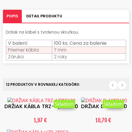
POPIS
DETAIL PRODUKTU
Držiak na kábel s tvrdenou skrutkou.
V balení:
100 ks. Cena za balenie
Priemer kábla:
7 mm
Záruka:
2 roky
12 PRODUKTOV V ROVNAKEJ KATEGÓRII:
Skladom
Skladom
DRŽIAK KÁBLA TRZ-4/B*P100
DRŽIAK D-10*P100
1,97 €
10,79 €