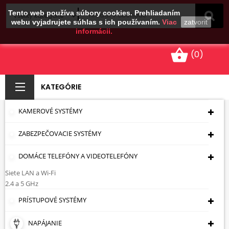
Tento web používa súbory cookies. Prehliadaním
webu vyjadrujete súhlas s ich používaním.
Viac
zatvoriť
informácii.
shopping_basket
(0)
KATEGÓRIE
KAMEROVÉ SYSTÉMY
DRŽIAK KÁBLA TRZ-
ZABEZPEČOVACIE SYSTÉMY
7*P100
DOMÁCE TELEFÓNY A VIDEOTELEFÓNY
Úvodná Stránka
Montážna Technika
Inštalačný Materiál
Držiaky Káblov
DRŽIAK
Siete LAN a Wi-Fi
KÁBLA TRZ-7*P100
2.4 a 5 GHz
PRÍSTUPOVÉ SYSTÉMY
NAPÁJANIE