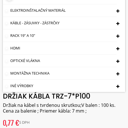
ELEKTROINŠTALAČNÝ MATERIÁL
KÁBLE - ZÁSUVKY - ZÁSTRČKY
RACK 19" A 10"
HDMI
OPTICKÉ VLÁKNA
MONTÁŽNA TECHNIKA
INÉ VÝROBKY
DRŽIAK KÁBLA TRZ-7*P100
Držiak na kábel s tvrdenou skrutkou;V balen : 100 ks.
Cena za balenie ; Priemer kábla: 7 mm ;
0,77 €
S DPH