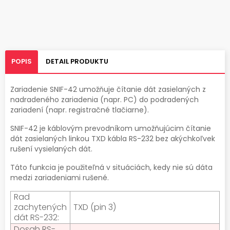
POPIS
DETAIL PRODUKTU
Zariadenie SNIF-42 umožňuje čítanie dát zasielaných z
nadradeného zariadenia (napr. PC) do podradených
zariadení (napr. registračné tlačiarne).
SNIF-42 je káblovým prevodníkom umožňujúcim čítanie
dát zasielaných linkou TXD kábla RS-232 bez akýchkoľvek
rušení vysielaných dát.
Táto funkcia je použiteľná v situáciách, kedy nie sú dáta
medzi zariadeniami rušené.
Rad
zachytených
TXD (pin 3)
dát RS-232:
Dosah RS-