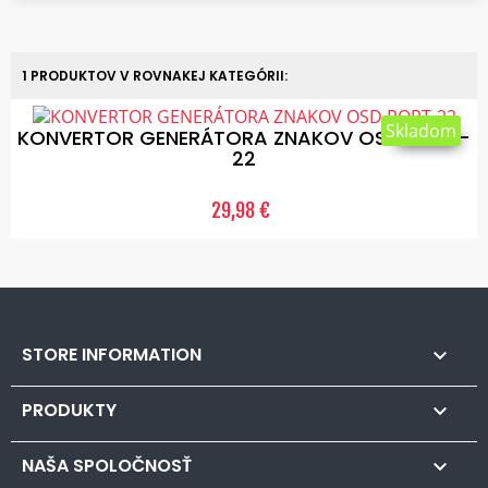
1 PRODUKTOV V ROVNAKEJ KATEGÓRII:
Skladom
KONVERTOR GENERÁTORA ZNAKOV OSD PORT-
22
29,98 €
STORE INFORMATION

PRODUKTY

NAŠA SPOLOČNOSŤ
