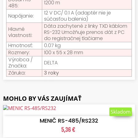
1200 m
485:
12 V DC/ 0.1 A (adaptér nie je
Napájanie:
súčasťou balenia)
Dáta zachytené z linky TXD káblom
Hlavné
RS-232 Umožňuje prenos dát z PC
vlastnosti:
do registračnej tlačiarne
Hmotnosť:
0.07 kg
Rozmery:
100 x 55 x 28 mm
Výrobca /
DELTA
Značka:
Záruka:
3 roky
MOHLO BY VÁS ZAUJÍMAŤ
VLOŽIŤ DO KOŠÍKA
Skladom
MENIČ RS-485/RS232
5,36 €