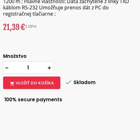
1200 m ; Hlavné vlastnosti: Dáta zachytené z linky TXD
káblom RS-232 Umožňuje prenos dát z PC do
registračnej tlačiarne ;
21,39 €
S DPH
Množstvo

Skladom
VLOŽIŤ DO KOŠÍKA

100% secure payments