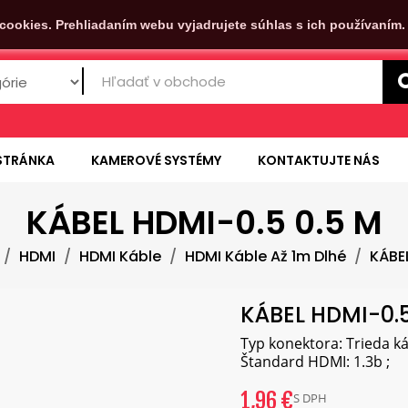
cookies. Prehliadaním webu vyjadrujete súhlas s ich používaním
STRÁNKA
KAMEROVÉ SYSTÉMY
KONTAKTUJTE NÁS
KÁBEL HDMI-0.5 0.5 M
HDMI
HDMI Káble
HDMI Káble Až 1m Dlhé
KÁBEL
KÁBEL HDMI-0.5
Typ konektora: Trieda ká
Štandard HDMI: 1.3b ;
1,96 €
S DPH