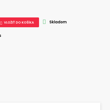

Skladom
VLOŽIŤ DO KOŠÍKA

s