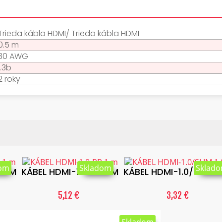
Trieda kábla HDMI/ Trieda kábla HDMI
0.5 m
30 AWG
1.3b
2 roky
dom
Skladom
Sklad
 1 M
KÁBEL HDMI-1.0-PP 1 M
KÁBEL HDMI-1.0/SLIM 1.
5,12 €
3,32 €