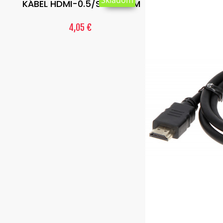
Skladom
KÁBEL HDMI-0.5/SLIM 0.5 M
4,05 €