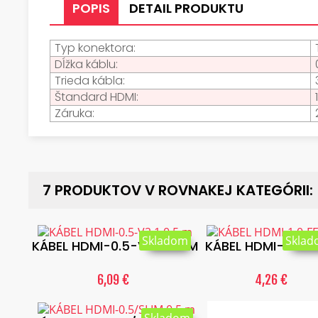
POPIS
DETAIL PRODUKTU
Typ konektora:
Dĺžka káblu:
Trieda kábla:
Štandard HDMI:
Záruka:
7 PRODUKTOV V ROVNAKEJ KATEGÓRII:
Skladom
Skla
KÁBEL HDMI-0.5-V2.1 0.5 M
KÁBEL HDMI-1.0-FF
6,09 €
4,26 €