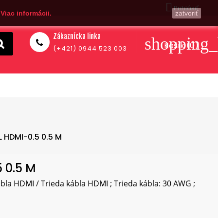

Prihlásiť
.
Viac informácii.
zatvoriť
Zákaznícka linka
shopping_
Košík
(0)
(+421) 0944 523 003
 HDMI-0.5 0.5 M
 0.5 M
bla HDMI / Trieda kábla HDMI ; Trieda kábla: 30 AWG ;