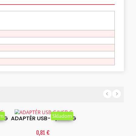
om
Skladom
I-G
ADAPTÉR USB-G/USB-G
0,81 €