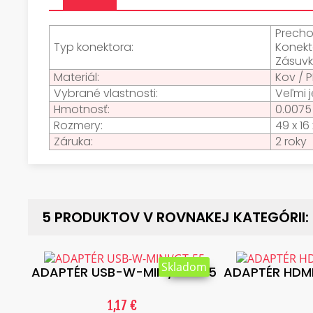
Precho
Typ konektora:
Konekt
Zásuvk
Materiál:
Kov / 
Vybrané vlastnosti:
Veľmi 
Hmotnosť:
0.0075
Rozmery:
49 x 16
Záruka:
2 roky
5 PRODUKTOV V ROVNAKEJ KATEGÓRII:
Skladom
ADAPTÉR USB-W-MINI/GT-55
ADAPTÉR HDM
1,17 €