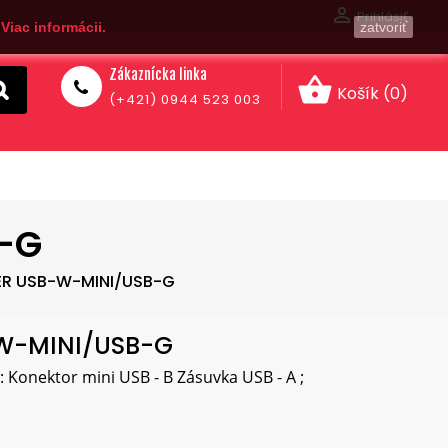

Prihlásiť
.
Viac informácii.
zatvoriť
Zákaznícka linka
shopping_basket
Košík
(0)
(+421) 0944 523 003
-G
R USB-W-MINI/USB-G
W-MINI/USB-G
 Konektor mini USB - B Zásuvka USB - A ;