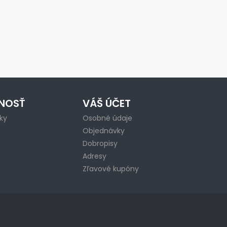
NOSŤ
VÁŠ ÚČET
ky
Osobné údaje
Objednávky
Dobropisy
Adresy
Zľavové kupóny