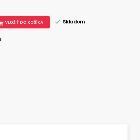

Skladom
VLOŽIŤ DO KOŠÍKA

s