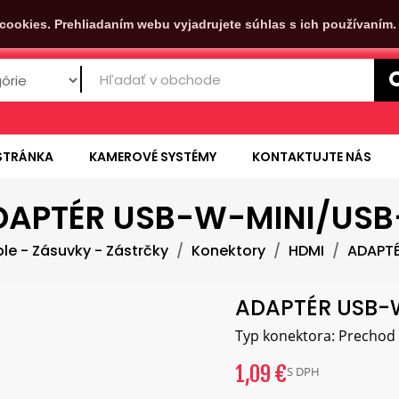
cookies. Prehliadaním webu vyjadrujete súhlas s ich používaním
STRÁNKA
KAMEROVÉ SYSTÉMY
KONTAKTUJTE NÁS
DAPTÉR USB-W-MINI/USB
le - Zásuvky - Zástrčky
Konektory
HDMI
ADAPTÉ
ADAPTÉR USB-
Typ konektora: Prechod :
1,09 €
S DPH