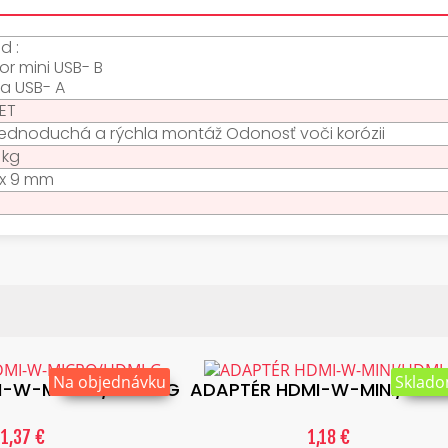
d :
or mini USB- B
a USB- A
PET
jednoduchá a rýchla montáž Odonosť voči korózii
 kg
 x 9 mm
Na objednávku
Sklad
I-W-MICRO/HDMI-G
ADAPTÉR HDMI-W-MINI/HDM
1,37 €
1,18 €