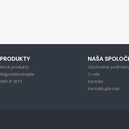
PRODUKTY
NAŠA SPOLOČ
Nové produkty
Obchodné podmien
Najpredávanejšie
O nás
WIFI IP SETY
Kontakt
Kontaktujte nás