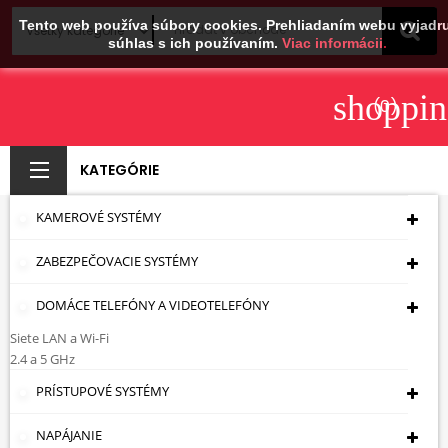
Tento web používa súbory cookies. Prehliadaním webu vyjadru
súhlas s ich používaním.
Viac informácii.
shoppin
(0)
KATEGÓRIE
KAMEROVÉ SYSTÉMY
PREPÄŤOVÝ CHRÁNIČ
ZABEZPEČOVACIE SYSTÉMY
LE-402024
JEDNOFÁZOVÝ, TYP
DOMÁCE TELEFÓNY A VIDEOTELEFÓNY
Siete LAN a Wi-Fi
AC 30 MA 25 A
2.4 a 5 GHz
LEGRAND
PRÍSTUPOVÉ SYSTÉMY
Úvodná Stránka
Elektroinštalačný Materiál
NAPÁJANIE