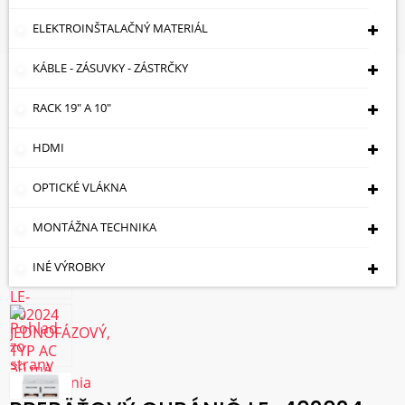
Ističe
PREPÄŤOVÝ CHRÁNIČ LE-402024
JEDNOFÁZOVÝ, TYP AC 30 MA 25 A LEGRAND
ELEKTROINŠTALAČNÝ MATERIÁL
KÁBLE - ZÁSUVKY - ZÁSTRČKY
RACK 19" A 10"
HDMI
OPTICKÉ VLÁKNA
MONTÁŽNA TECHNIKA
INÉ VÝROBKY