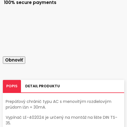
100% secure payments
POPIS
DETAIL PRODUKTU
Prepäťový chránič typu AC s menovitým rozdielovým
prúdom IΔn = 30mA.
Vypínač LE-402024 je určený na montáž na lište DIN TS-
35.