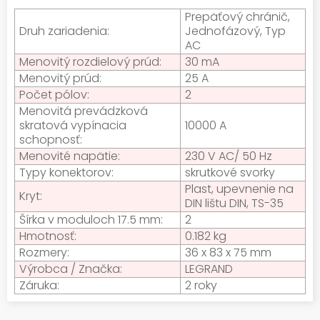
Prepäťový chránič,
Druh zariadenia:
Jednofázový, Typ
AC
Menovitý rozdielový prúd:
30 mA
Menovitý prúd:
25 A
Počet pólov:
2
Menovitá prevádzková
skratová vypínacia
10000 A
schopnosť:
Menovité napätie:
230 V AC/ 50 Hz
Typy konektorov:
skrutkové svorky
Plast, upevnenie na
Kryt:
DIN lištu DIN, TS-35
Šírka v moduloch 17.5 mm:
2
Hmotnosť:
0.182 kg
Rozmery:
36 x 83 x 75 mm
Výrobca / Značka:
LEGRAND
Záruka:
2 roky