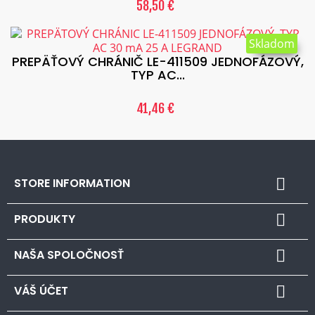
58,50 €
Skladom
PREPÄŤOVÝ CHRÁNIČ LE-411509 JEDNOFÁZOVÝ,
TYP AC...
41,46 €
STORE INFORMATION

PRODUKTY

NAŠA SPOLOČNOSŤ

VÁŠ ÚČET
