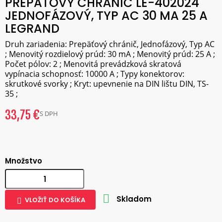
PREPÄŤOVÝ CHRÁNIČ LE-402024
JEDNOFÁZOVÝ, TYP AC 30 MA 25 A
LEGRAND
Druh zariadenia: Prepäťový chránič, Jednofázový, Typ AC
; Menovitý rozdielový prúd: 30 mA ; Menovitý prúd: 25 A ;
Počet pólov: 2 ; Menovitá prevádzková skratová
vypínacia schopnosť: 10000 A ; Typy konektorov:
skrutkové svorky ; Kryt: upevnenie na DIN lištu DIN, TS-
35 ;
33,75 €
S DPH
Množstvo

Skladom
VLOŽIŤ DO KOŠÍKA
